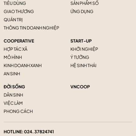
TIÊU DÙNG
SẢN PHẨM SỐ
GIAO THƯƠNG
ỨNG DỤNG
QUẢN TRỊ
THÔNG TIN DOANH NGHIỆP
COOPERATIVE
START-UP
HỢP TÁC XÃ
KHỞI NGHIỆP
MÔ HÌNH
Ý TƯỞNG
KINH DOANH XANH
HỆ SINH THÁI
AN SINH
ĐỜI SỐNG
VNCOOP
DÂN SINH
VIỆC LÀM
PHONG CÁCH
HOTLINE:
024. 37824741