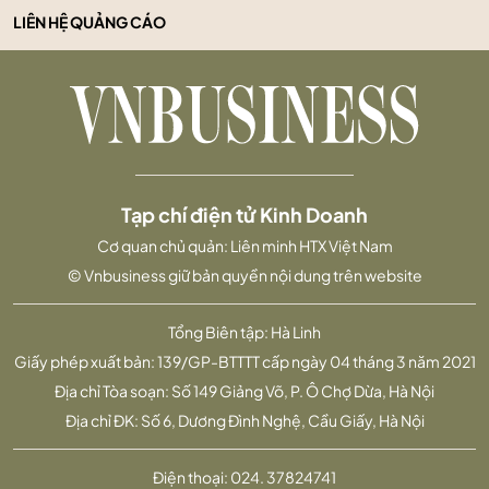
LIÊN HỆ QUẢNG CÁO
Tạp chí điện tử Kinh Doanh
Cơ quan chủ quản: Liên minh HTX Việt Nam
© Vnbusiness giữ bản quyền nội dung trên website
Tổng Biên tập: Hà Linh
Giấy phép xuất bản: 139/GP-BTTTT cấp ngày 04 tháng 3 năm 2021
Địa chỉ Tòa soạn: Số 149 Giảng Võ, P. Ô Chợ Dừa, Hà Nội
Địa chỉ ĐK: Số 6, Dương Đình Nghệ, Cầu Giấy, Hà Nội
Điện thoại:
024. 37824741