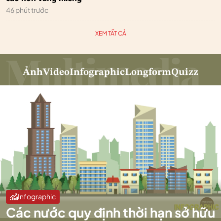
46 phút trước
XEM TẤT CẢ
Ảnh
Video
Infographic
Longform
Quizz
Infographic
Các nước quy định thời hạn sở hữu