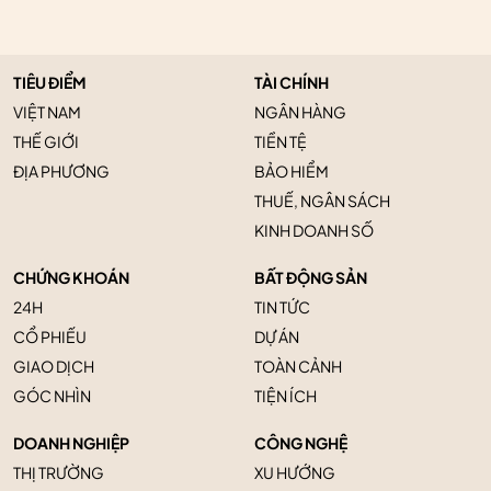
TIÊU ĐIỂM
TÀI CHÍNH
VIỆT NAM
NGÂN HÀNG
THẾ GIỚI
TIỀN TỆ
ĐỊA PHƯƠNG
BẢO HIỂM
THUẾ, NGÂN SÁCH
KINH DOANH SỐ
CHỨNG KHOÁN
BẤT ĐỘNG SẢN
24H
TIN TỨC
CỔ PHIẾU
DỰ ÁN
GIAO DỊCH
TOÀN CẢNH
GÓC NHÌN
TIỆN ÍCH
DOANH NGHIỆP
CÔNG NGHỆ
THỊ TRƯỜNG
XU HƯỚNG