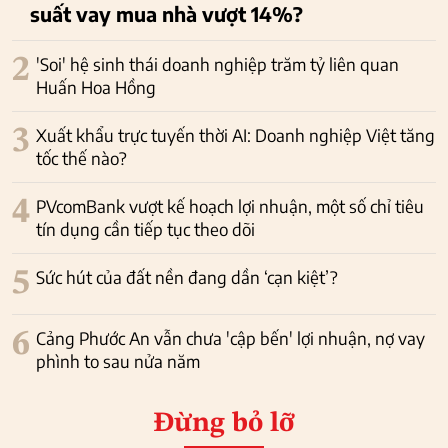
suất vay mua nhà vượt 14%?
2
'Soi' hệ sinh thái doanh nghiệp trăm tỷ liên quan
Huấn Hoa Hồng
3
Xuất khẩu trực tuyến thời AI: Doanh nghiệp Việt tăng
tốc thế nào?
4
PVcomBank vượt kế hoạch lợi nhuận, một số chỉ tiêu
tín dụng cần tiếp tục theo dõi
5
Sức hút của đất nền đang dần ‘cạn kiệt’?
6
Cảng Phước An vẫn chưa 'cập bến' lợi nhuận, nợ vay
phình to sau nửa năm
Đừng bỏ lỡ