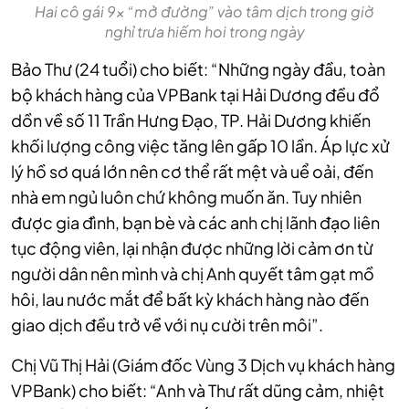
Hai cô gái 9x “mở đường” vào tâm dịch trong giờ
nghỉ trưa hiếm hoi trong ngày
Bảo Thư (24 tuổi) cho biết: “Những ngày đầu, toàn
bộ khách hàng của VPBank tại Hải Dương đều đổ
dồn về số 11 Trần Hưng Đạo, TP. Hải Dương khiến
khối lượng công việc tăng lên gấp 10 lần. Áp lực xử
lý hồ sơ quá lớn nên cơ thể rất mệt và uể oải, đến
nhà em ngủ luôn chứ không muốn ăn. Tuy nhiên
được gia đình, bạn bè và các anh chị lãnh đạo liên
tục động viên, lại nhận được những lời cảm ơn từ
người dân nên mình và chị Anh quyết tâm gạt mồ
hôi, lau nước mắt để bất kỳ khách hàng nào đến
giao dịch đều trở về với nụ cười trên môi”.
Chị Vũ Thị Hải (Giám đốc Vùng 3 Dịch vụ khách hàng
VPBank) cho biết: “Anh và Thư rất dũng cảm, nhiệt