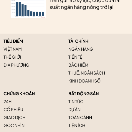
Tiền gửi lập kỷ lục, cuộc đua lãi
suất ngân hàng nóng trở lại
TIÊU ĐIỂM
TÀI CHÍNH
VIỆT NAM
NGÂN HÀNG
THẾ GIỚI
TIỀN TỆ
ĐỊA PHƯƠNG
BẢO HIỂM
THUẾ, NGÂN SÁCH
KINH DOANH SỐ
CHỨNG KHOÁN
BẤT ĐỘNG SẢN
24H
TIN TỨC
CỔ PHIẾU
DỰ ÁN
GIAO DỊCH
TOÀN CẢNH
GÓC NHÌN
TIỆN ÍCH