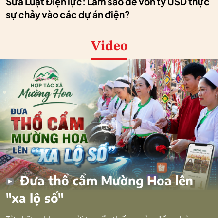
Sửa Luật Điện lực: Làm sao để vốn tỷ USD thực
sự chảy vào các dự án điện?
Video
Đưa thổ cẩm Mường Hoa lên
"xa lộ số"