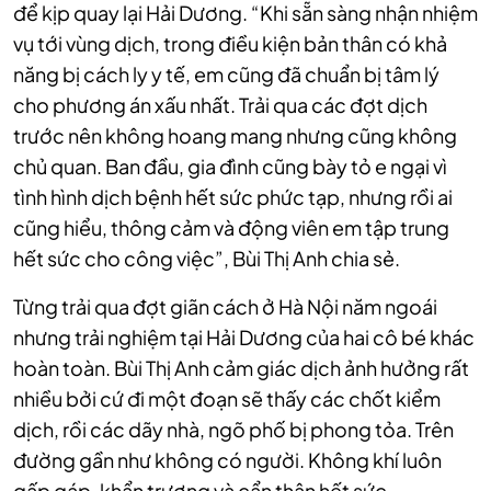
để kịp quay lại Hải Dương. “Khi sẵn sàng nhận nhiệm
vụ tới vùng dịch, trong điều kiện bản thân có khả
năng bị cách ly y tế, em cũng đã chuẩn bị tâm lý
cho phương án xấu nhất. Trải qua các đợt dịch
trước nên không hoang mang nhưng cũng không
chủ quan. Ban đầu, gia đình cũng bày tỏ e ngại vì
tình hình dịch bệnh hết sức phức tạp, nhưng rồi ai
cũng hiểu, thông cảm và động viên em tập trung
hết sức cho công việc”, Bùi Thị Anh chia sẻ.
Từng trải qua đợt giãn cách ở Hà Nội năm ngoái
nhưng trải nghiệm tại Hải Dương của hai cô bé khác
hoàn toàn. Bùi Thị Anh cảm giác dịch ảnh hưởng rất
nhiều bởi cứ đi một đoạn sẽ thấy các chốt kiểm
dịch, rồi các dãy nhà, ngõ phố bị phong tỏa. Trên
đường gần như không có người. Không khí luôn
gấp gáp, khẩn trương và cẩn thận hết sức.