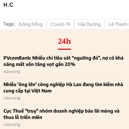
H.C
Tags:
bông hồng
Covid-19
Hải Dương
Lê Thanh
24h
PVcomBank: Nhiều chỉ tiêu sát “ngưỡng đỏ”, nợ có khả
năng mất vốn tăng vọt gần 20%
vừa xong
Nhiều 'ông lớn' công nghiệp Hà Lan đang tìm kiếm nhà
cung cấp tại Việt Nam
vừa xong
Cục Thuế "truy" nhóm doanh nghiệp báo lãi mỏng và
thua lỗ triền miên
vừa xong