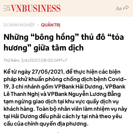
DOANH NGHIỆP
QUẢN TRỊ
Những “bông hồng” thủ đô “tỏa
hương” giữa tâm dịch
Thứ Năm, 3/6/2021 | 08:00 GMT+7
Kể từ ngày 27/05/2021, để thực hiện các biện
pháp khử khuẩn phòng chống dịch bệnh Covid-
19, 3 chi nhánh gồm VPBank Hải Dương, VPBank
Lê Thanh Nghị và VPBank Nguyễn Lương Bằng
tạm ngừng giao dịch tại khu vực quầy dịch vụ
khách hàng. Toàn bộ nhân viên làm nhiệm vụ này
tại Hải Dương đều phải cách ly tại nhà theo yêu
cầu của chính quyền địa phương.