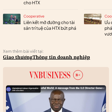
cho HTX
Cooperative
Coo
Liên kết mở đường cho tài
Ưu 
sản trí tuệ của HTX bứt phá
phá
vươ
Xem thêm bài viết tại:
Giao thương
Thông tin doanh nghiệp