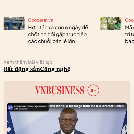
Cooperative
Coo
Hợp tác xã còn 6 ngày để
Mã 
chốt cơ hội gặp trực tiếp
trí
các chuỗi bán lẻ lớn
bảo
Xem thêm bài viết tại:
Bất động sản
Công nghệ