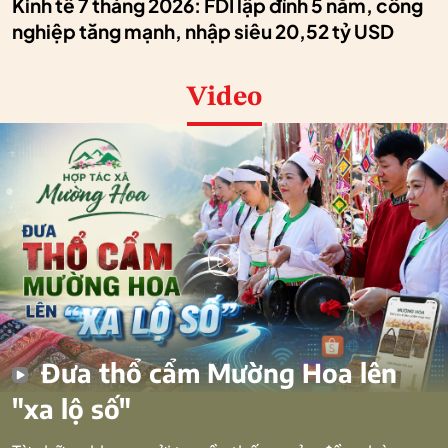
Kinh tế 7 tháng 2026: FDI lập đỉnh 5 năm, công
nghiệp tăng mạnh, nhập siêu 20,52 tỷ USD
Video
Đưa thổ cẩm Mường Hoa lên
"xa lộ số"