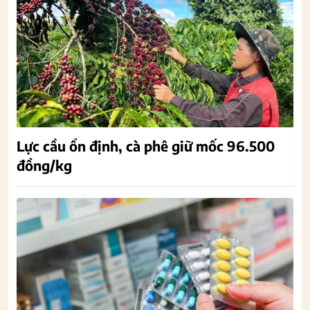
Lực cầu ổn định, cà phê giữ mốc 96.500
đồng/kg