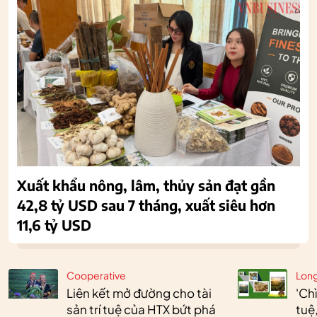
Xuất khẩu nông, lâm, thủy sản đạt gần
42,8 tỷ USD sau 7 tháng, xuất siêu hơn
11,6 tỷ USD
Cooperative
Lon
Liên kết mở đường cho tài
'Chì
sản trí tuệ của HTX bứt phá
tuệ