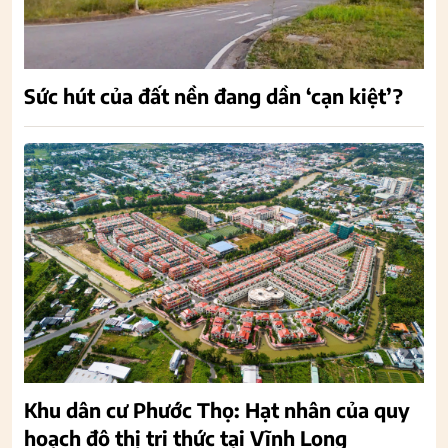
Sức hút của đất nền đang dần ‘cạn kiệt’?
Khu dân cư Phước Thọ: Hạt nhân của quy
hoạch đô thị tri thức tại Vĩnh Long