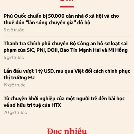
Phú Quốc chuẩn bị 50.000 căn nhà ở xã hội và cho
thuê đón “làn sóng chuyên gia” đổ bộ
5 giờ trước
Thanh tra Chính phủ chuyển Bộ Công an hồ sơ loạt sai
phạm của SJC, PNJ, DOJI, Bảo Tín Mạnh Hải và Mi Hồng
6 giờ trước
Lần đầu vượt 1 tỷ USD, rau quả Việt đổi cách chinh phục
thị trường EU
19 giờ trước
Từ chuyện khởi nghiệp của một người trẻ đến bài học
về sở hữu trí tuệ của HTX
20 giờ trước
Đọc nhiều