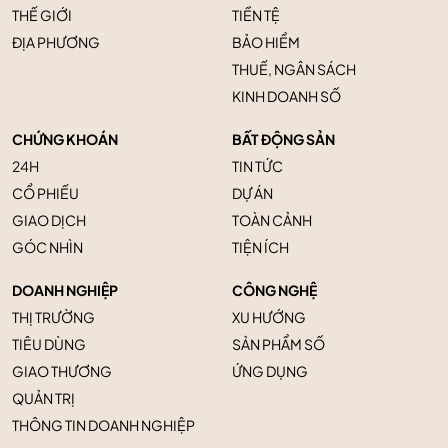
THẾ GIỚI
TIỀN TỆ
ĐỊA PHƯƠNG
BẢO HIỂM
THUẾ, NGÂN SÁCH
KINH DOANH SỐ
CHỨNG KHOÁN
BẤT ĐỘNG SẢN
24H
TIN TỨC
CỔ PHIẾU
DỰ ÁN
GIAO DỊCH
TOÀN CẢNH
GÓC NHÌN
TIỆN ÍCH
DOANH NGHIỆP
CÔNG NGHỆ
THỊ TRƯỜNG
XU HƯỚNG
TIÊU DÙNG
SẢN PHẨM SỐ
GIAO THƯƠNG
ỨNG DỤNG
QUẢN TRỊ
THÔNG TIN DOANH NGHIỆP