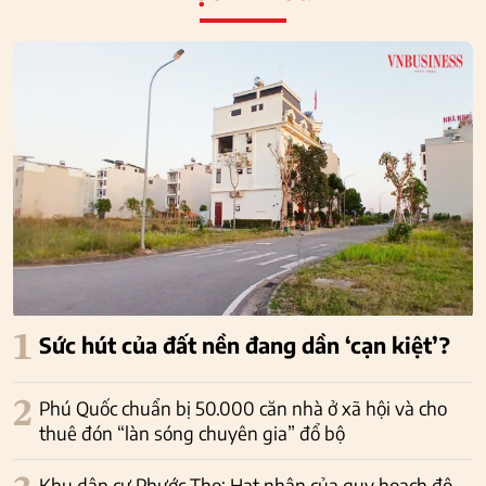
1
Sức hút của đất nền đang dần ‘cạn kiệt’?
2
Phú Quốc chuẩn bị 50.000 căn nhà ở xã hội và cho
thuê đón “làn sóng chuyên gia” đổ bộ
Khu dân cư Phước Thọ: Hạt nhân của quy hoạch đô