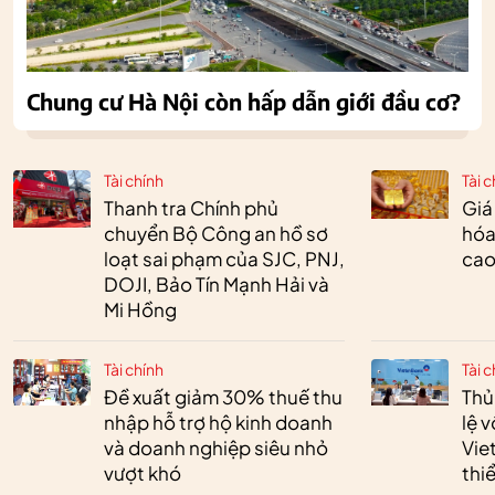
Chung cư Hà Nội còn hấp dẫn giới đầu cơ?
Tài chính
Tài c
Thanh tra Chính phủ
Giá
chuyển Bộ Công an hồ sơ
hóa
loạt sai phạm của SJC, PNJ,
cao
DOJI, Bảo Tín Mạnh Hải và
Mi Hồng
Tài chính
Tài c
Đề xuất giảm 30% thuế thu
Thủ
nhập hỗ trợ hộ kinh doanh
lệ 
và doanh nghiệp siêu nhỏ
Vie
vượt khó
thi