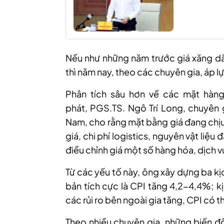
Nếu như những năm trước giá xăng dầ
thì năm nay, theo các chuyên gia, áp l
Phân tích sâu hơn về các mặt hàn
phát,
PGS.TS. Ngô Trí Long, chuyên gi
Nam, cho rằng mặt bằng giá đang chịu
giá, chi phí logistics, nguyên vật liệu 
điều chỉnh giá một số hàng hóa, dịch v
Từ các yếu tố này, ông xây dựng ba k
bản tích cực là CPI tăng 4,2-4,4%; 
các rủi ro bên ngoài gia tăng, CPI có 
Theo nhiều chuyên gia, những biến độn