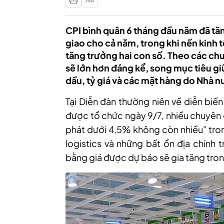
CPI bình quân 6 tháng đầu năm đã tă
giao cho cả năm, trong khi nền kinh 
tăng trưởng hai con số. Theo các chu
sẽ lớn hơn đáng kể, song mục tiêu gi
dầu, tỷ giá và các mặt hàng do Nhà n
Tại Diễn đàn thường niên về diễn biế
được tổ chức ngày 9/7, nhiều chuyên g
phát dưới 4,5% không còn nhiều" trong
logistics và những bất ổn địa chính tr
bằng giá được dự báo sẽ gia tăng tro