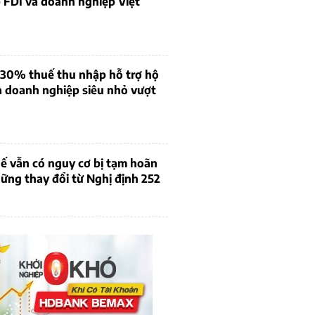
 FDI và doanh nghiệp Việt
 30% thuế thu nhập hỗ trợ hộ
à doanh nghiệp siêu nhỏ vượt
ế vẫn có nguy cơ bị tạm hoãn
ững thay đổi từ Nghị định 252