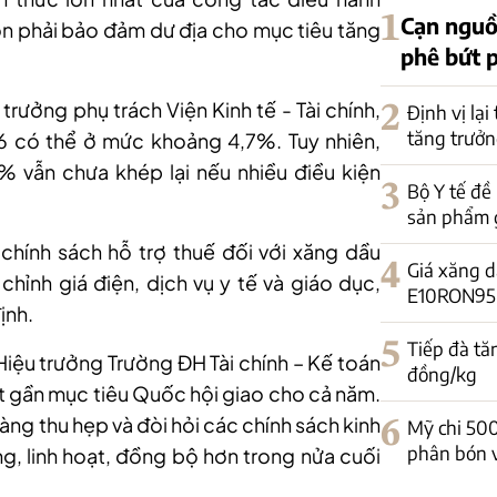
1
Cạn nguồ
òn phải bảo đảm dư địa cho mục tiêu tăng
phê bứt 
rưởng phụ trách Viện Kinh tế - Tài chính,
2
Định vị lại
tăng trưởn
 có thể ở mức khoảng 4,7%. Tuy nhiên,
% vẫn chưa khép lại nếu nhiều điều kiện
3
Bộ Y tế đề
sản phẩm 
, chính sách hỗ trợ thuế đối với xăng dầu
4
Giá xăng d
chỉnh giá điện, dịch vụ y tế và giáo dục,
E10RON95-II
ịnh.
5
Tiếp đà tă
Hiệu trưởng Trường
ĐH Tài chính – Kế toán
đồng/kg
ất gần mục tiêu Quốc hội giao cho cả năm.
àng thu hẹp và đòi hỏi các chính sách kinh
6
Mỹ chi 50
phân bón 
ọng, linh hoạt, đồng bộ hơn trong nửa cuối