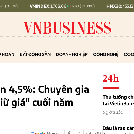
VNINDEX:
1,768.06
HNX30:
455.12
+ 6.83 (+0.39%)
+ 1.63 (+0.36
KHOÁN
BẤT ĐỘNG SẢN
DOANH NGHIỆP
CÔNG NGHỆ
COO
24h
ần 4,5%: Chuyên gia
Thủ tướng chỉ
giữ giá" cuối năm
tại VietinBan
6 giờ trước
Đâu là rào cản