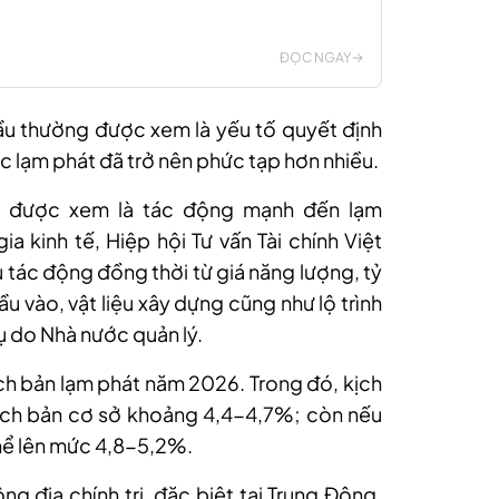
ĐỌC NGAY
u thường được xem là yếu tố quyết định
ực lạm phát đã trở nên phức tạp hơn nhiều.
g được xem là tác động mạnh đến lạm
a kinh tế, Hiệp hội Tư vấn Tài chính Việt
 tác động đồng thời từ giá năng lượng, tỷ
đầu vào, vật liệu xây dựng cũng như lộ trình
ụ do Nhà nước quản lý.
ịch bản lạm phát năm 2026. Trong đó, kịch
kịch bản cơ sở khoảng 4,4-4,7%; còn nếu
thể lên mức 4,8-5,2%.
g địa chính trị, đặc biệt tại Trung Đông,