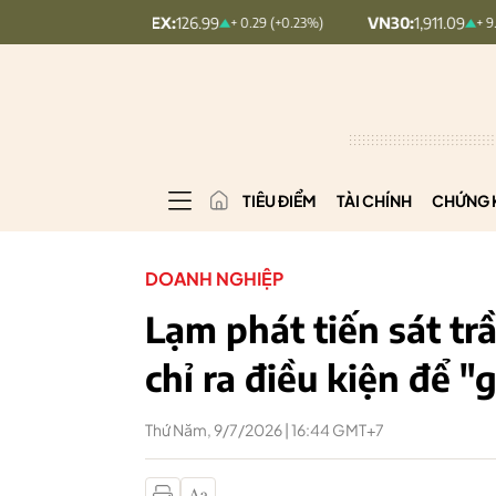
COMINDEX:
126.99
VN30:
1,911.09
+ 0.29 (+0.23%)
+ 9.45 (+0.5%)
TIÊU ĐIỂM
TÀI CHÍNH
CHỨNG 
DOANH NGHIỆP
Lạm phát tiến sát tr
chỉ ra điều kiện để "
Thứ Năm, 9/7/2026 | 16:44 GMT+7