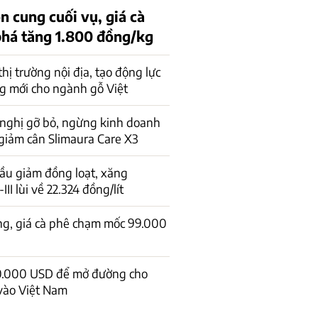
n cung cuối vụ, giá cà
phá tăng 1.800 đồng/kg
 thị trường nội địa, tạo động lực
g mới cho ngành gỗ Việt
 nghị gỡ bỏ, ngừng kinh doanh
giảm cân Slimaura Care X3
ầu giảm đồng loạt, xăng
I lùi về 22.324 đồng/lít
ng, giá cà phê chạm mốc 99.000
0.000 USD để mở đường cho
vào Việt Nam