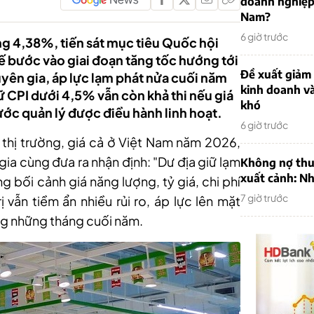
doanh nghiệp
Nam?
6 giờ trước
ng 4,38%, tiến sát mục tiêu Quốc hội
tế bước vào giai đoạn tăng tốc hướng tới
Đề xuất giảm
yên gia, áp lực lạm phát nửa cuối năm
kinh doanh v
ữ CPI dưới 4,5% vẫn còn khả thi nếu giá
khó
ước quản lý được điều hành linh hoạt.
6 giờ trước
n thị trường, giá cả ở Việt Nam năm 2026,
ia cùng đưa ra nhận định: "Dư địa giữ lạm
Không nợ thu
xuất cảnh: Nh
 bối cảnh giá năng lượng, tỷ giá, chi phí
7 giờ trước
ị vẫn tiềm ẩn nhiều rủi ro, áp lực lên mặt
ng những tháng cuối năm.