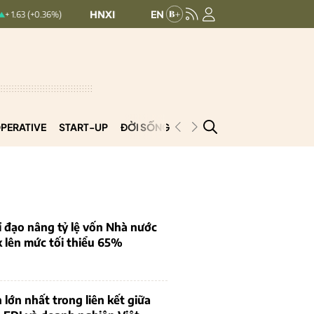
HNXINDEX:
293.44
UPCOMINDEX:
126.99
%)
+ 0.25 (+0.09%)
PERATIVE
START-UP
ĐỜI SỐNG
PODCAST
VNCOOP
 đạo nâng tỷ lệ vốn Nhà nước
k lên mức tối thiểu 65%
 lớn nhất trong liên kết giữa