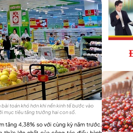
 bài toán khó hơn khi nền kinh tế bước vào
i mục tiêu tăng trưởng hai con số.
ăm tăng 4,38% so với cùng kỳ năm trước,
 thức lớn nhất của công tác điều hành