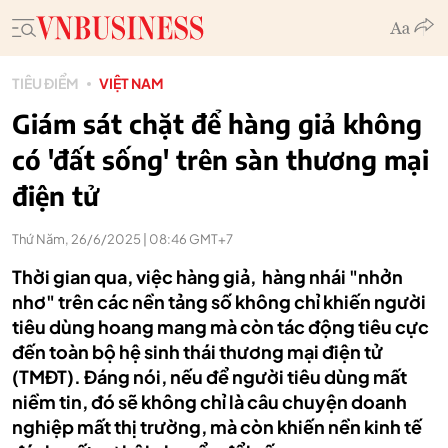
TIÊU ĐIỂM
VIỆT NAM
Giám sát chặt để hàng giả không
có 'đất sống' trên sàn thương mại
điện tử
Thứ Năm, 26/6/2025 | 08:46 GMT+7
Thời gian qua, việc hàng giả, hàng nhái "nhởn
nhơ" trên các nền tảng số không chỉ khiến người
tiêu dùng hoang mang mà còn tác động tiêu cực
đến toàn bộ hệ sinh thái thương mại điện tử
(TMĐT). Đáng nói, nếu để người tiêu dùng mất
niềm tin, đó sẽ không chỉ là câu chuyện doanh
nghiệp mất thị trường, mà còn khiến nền kinh tế