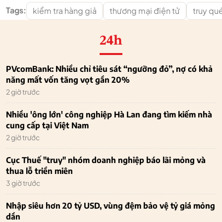
Tags:
kiểm tra hàng giả
thương mại điện tử
truy qu
24h
PVcomBank: Nhiều chỉ tiêu sát “ngưỡng đỏ”, nợ có khả
năng mất vốn tăng vọt gần 20%
2 giờ trước
Nhiều 'ông lớn' công nghiệp Hà Lan đang tìm kiếm nhà
cung cấp tại Việt Nam
2 giờ trước
Cục Thuế "truy" nhóm doanh nghiệp báo lãi mỏng và
thua lỗ triền miên
3 giờ trước
Nhập siêu hơn 20 tỷ USD, vùng đệm bảo vệ tỷ giá mỏng
dần