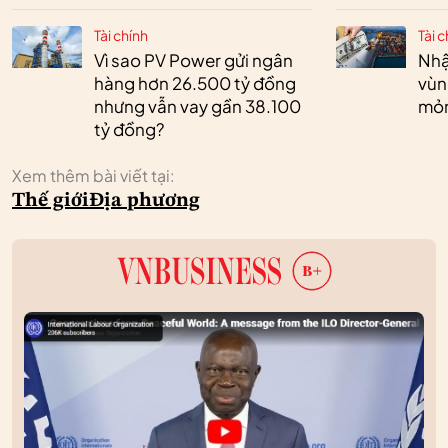
Tài chính
Tài c
Vì sao PV Power gửi ngân
Nhậ
hàng hơn 26.500 tỷ đồng
vùn
nhưng vẫn vay gần 38.100
mỏ
tỷ đồng?
Xem thêm bài viết tại:
Thế giới
Địa phương