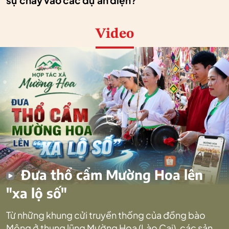
sự chảy vào các dự án điện?
Video
Đưa thổ cẩm Mường Hoa lên
"xa lộ số"
Từ những khung cửi truyền thống của đồng bào
Mông ở thung lũng Mường Hoa (Lào Cai), các sản