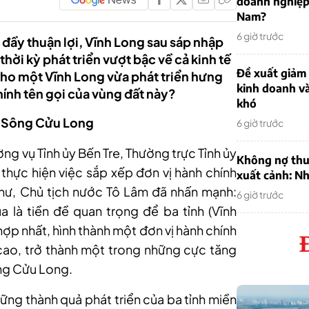
doanh nghiệp
Nam?
6 giờ trước
 đầy thuận lợi, Vĩnh Long sau sáp nhập
ời kỳ phát triển vượt bậc về cả kinh tế
Đề xuất giảm
i cho một Vĩnh Long vừa phát triển hưng
kinh doanh v
ính tên gọi của vùng đất này?
khó
g Sông Cửu Long
6 giờ trước
ờng vụ Tỉnh ủy Bến Tre, Thường trực Tỉnh ủy
Không nợ thu
 thực hiện việc sắp xếp đơn vị hành chính
xuất cảnh: Nh
thư, Chủ tịch nước Tô Lâm đã nhấn mạnh:
6 giờ trước
 là tiền đề quan trọng để ba tỉnh (Vĩnh
i hợp nhất, hình thành một đơn vị hành chính
 cao, trở thành một trong những cực tăng
ng Cửu Long.
hững thành quả phát triển của ba tỉnh miền