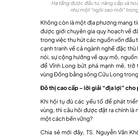
Hạ tầng được đầu tư, nâng cấp và hoà
như một "ngôi sao mới" trong
Không còn là một địa phương mang tín
được giới chuyên gia quy hoạch về đầu
trong việc thu hút các nguồn vốn đầu t
cạnh tranh về cả ngành nghề đặc thù 
nói, sự cộng hưởng về quy mô, nguồn l
để Vĩnh Long bứt phá mạnh mẽ, trở 
vùng Đồng bằng sông Cửu Long trong 
Đô thị cao cấp – lời giải “địa lợi” cho
Khi hội tụ đủ các yếu tố để phát triể
vùng, thì câu hỏi được đặt ra chính l
một cách bền vững?
Chia sẻ mới đây, TS. Nguyễn Văn Khô