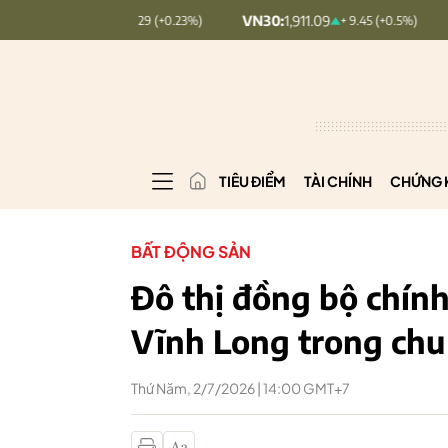
26.99
VN30:
1,911.09
VNINDEX
+ 0.29 (+0.23%)
+ 9.45 (+0.5%)
TIÊU ĐIỂM
TÀI CHÍNH
CHỨNG 
BẤT ĐỘNG SẢN
Đô thị đồng bộ chín
Vĩnh Long trong chu 
Thứ Năm, 2/7/2026 | 14:00 GMT+7