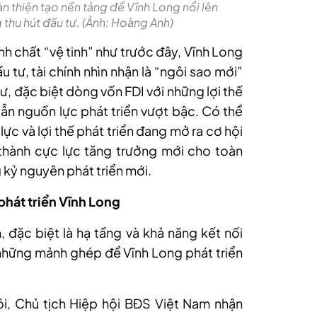
n thiện tạo nền tảng để Vĩnh Long nổi lên
 thu hút đầu tư. (Ảnh: Hoàng Anh)
h chất “vệ tinh” như trước đây, Vĩnh Long
 tư, tài chính nhìn nhận là “ngôi sao mới”
ư, đặc biệt dòng vốn FDI với những lợi thế
lẫn nguồn lực phát triển vượt bậc. Có thể
ực và lợi thế phát triển đang mở ra cơ hội
thành cực lực tăng trưởng mới cho toàn
kỷ nguyên phát triển mới.
 phát triển Vĩnh Long
n, đặc biệt là hạ tầng và khả năng kết nối
à những mảnh ghép để Vĩnh Long phát triển
i, Chủ tịch Hiệp hội BĐS Việt Nam nhận