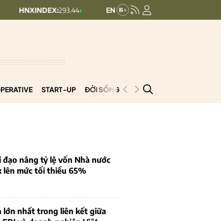
NDEX:
293.44
UPCOMINDEX:
126.99
+ 0.25 (+0.09%)
+ 0.29 (+0.23
PERATIVE
START-UP
ĐỜI SỐNG
PODCAST
VNCOOP
 đạo nâng tỷ lệ vốn Nhà nước
k lên mức tối thiểu 65%
 lớn nhất trong liên kết giữa