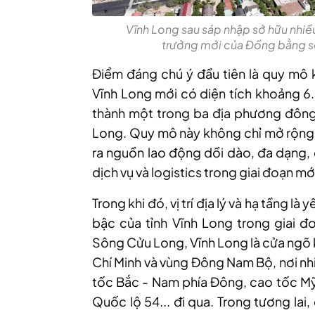
Vĩnh Long sau sáp nhập sở hữu nhiều 
trưởng mới của Đồng bằng s
Điểm đáng chú ý đầu tiên là quy mô k
Vĩnh Long mới có diện tích khoảng 6.
thành một trong ba địa phương đôn
Long. Quy mô này không chỉ mở rộng t
ra nguồn lao động dồi dào, đa dạng, 
dịch vụ và logistics trong giai đoạn mớ
Trong khi đó, vị trí địa lý và hạ tầng l
bậc của tỉnh Vĩnh Long trong giai đo
Sông Cửu Long, Vĩnh Long là cửa ngõ k
Chí Minh và vùng Đông Nam Bộ, nơi nh
tốc Bắc - Nam phía Đông, cao tốc Mỹ 
Quốc lộ 54... đi qua. Trong tương lai