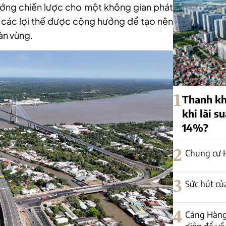
ướng chiến lược cho một không gian phát
nơi các lợi thế được cộng hưởng để tạo nên
àn vùng.
1
Thanh kh
khi lãi s
14%?
2
Chung cư H
3
Sức hút củ
4
Cảng Hàng
diện để về