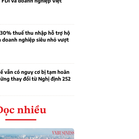
 FDI và doanh nghiệp Việt
 30% thuế thu nhập hỗ trợ hộ
à doanh nghiệp siêu nhỏ vượt
ế vẫn có nguy cơ bị tạm hoãn
ững thay đổi từ Nghị định 252
Đọc nhiều