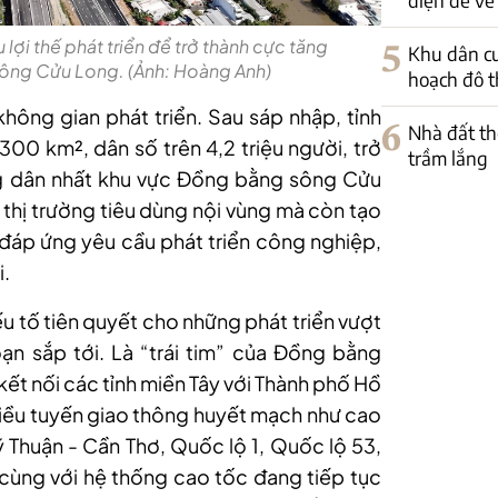
lợi thế phát triển để trở thành cực tăng
5
Khu dân c
ông Cửu Long. (Ảnh: Hoàng Anh)
hoạch đô th
hông gian phát triển. Sau sáp nhập, tỉnh
6
Nhà đất th
300 km², dân số trên 4,2 triệu người, trở
trầm lắng
g dân nhất khu vực Đồng bằng sông Cửu
hị trường tiêu dùng nội vùng mà còn tạo
đáp ứng yêu cầu phát triển công nghiệp,
i.
à yếu tố tiên quyết cho những phát triển vượt
ạn sắp tới. Là “trái tim” của Đồng bằng
ết nối các tỉnh miền Tây với Thành phố Hồ
iều tuyến giao thông huyết mạch như cao
Thuận - Cần Thơ, Quốc lộ 1, Quốc lộ 53,
, cùng với hệ thống cao tốc đang tiếp tục