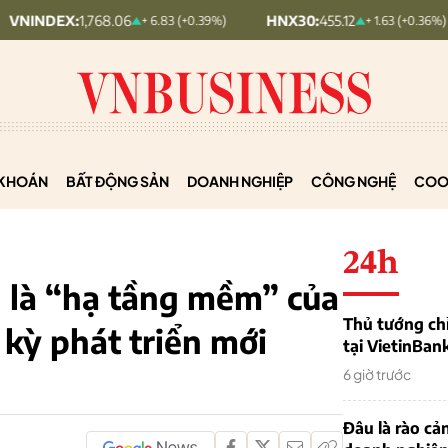
:
1,768.06
HNX30:
455.12
HNXI
+ 6.83 (+0.39%)
+ 1.63 (+0.36%)
KHOÁN
BẤT ĐỘNG SẢN
DOANH NGHIỆP
CÔNG NGHỆ
COO
24h
h là “hạ tầng mềm” của
Thủ tướng chỉ
kỳ phát triển mới
tại VietinBan
6 giờ trước
Đâu là rào cản