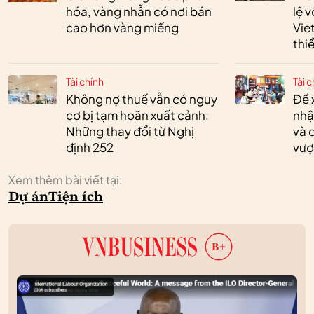
hóa, vàng nhẫn có nơi bán
lệ 
cao hơn vàng miếng
Vie
thi
Tài chính
Tài c
Không nợ thuế vẫn có nguy
Đề 
cơ bị tạm hoãn xuất cảnh:
nhậ
Những thay đổi từ Nghị
và 
định 252
vượ
Xem thêm bài viết tại:
Dự án
Tiện ích