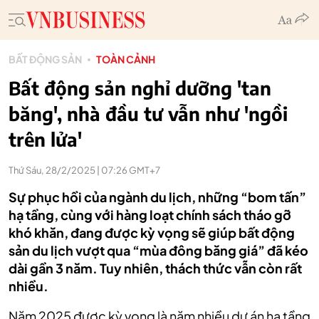
BẤT ĐỘNG SẢN
TOÀN CẢNH
Bất động sản nghỉ dưỡng 'tan
băng', nhà đầu tư vẫn như 'ngồi
trên lửa'
Thứ Sáu, 28/2/2025 | 07:26 GMT+7
Sự phục hồi của ngành du lịch, những “bom tấn”
hạ tầng, cùng với hàng loạt chính sách tháo gỡ
khó khăn, đang được kỳ vọng sẽ giúp bất động
sản du lịch vượt qua “mùa đông băng giá” đã kéo
dài gần 3 năm. Tuy nhiên, thách thức vẫn còn rất
nhiều.
Năm 2025 được kỳ vọng là năm nhiều dự án hạ tầng