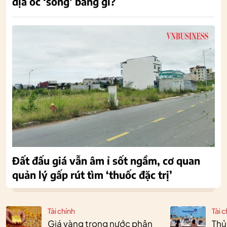
địa ốc ‘sống’ bằng gì?
Đất đấu giá vẫn âm ỉ sốt ngầm, cơ quan
quản lý gấp rút tìm ‘thuốc đặc trị’
Tài chính
Tài c
Giá vàng trong nước phân
Thủ