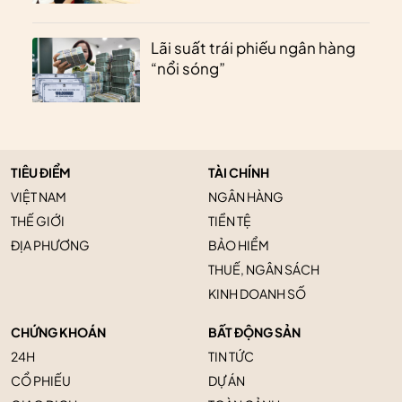
Lãi suất trái phiếu ngân hàng
“nổi sóng”
TIÊU ĐIỂM
TÀI CHÍNH
VIỆT NAM
NGÂN HÀNG
THẾ GIỚI
TIỀN TỆ
ĐỊA PHƯƠNG
BẢO HIỂM
THUẾ, NGÂN SÁCH
KINH DOANH SỐ
CHỨNG KHOÁN
BẤT ĐỘNG SẢN
24H
TIN TỨC
CỔ PHIẾU
DỰ ÁN