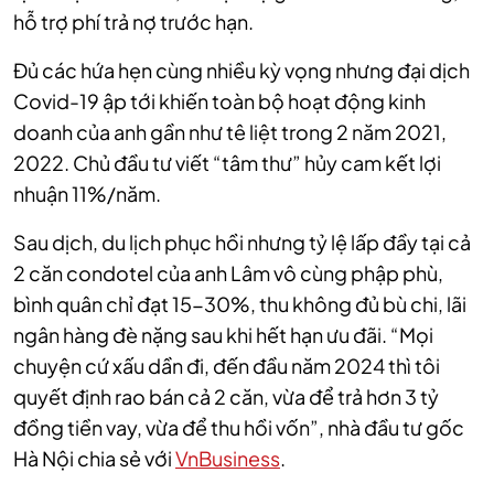
hỗ trợ phí trả nợ trước hạn.
Đủ các hứa hẹn cùng nhiều kỳ vọng nhưng đại dịch
Covid-19 ập tới khiến toàn bộ hoạt động kinh
doanh của anh gần như tê liệt trong 2 năm 2021,
2022. Chủ đầu tư viết “tâm thư” hủy cam kết lợi
nhuận 11%/năm.
Sau dịch, du lịch phục hồi nhưng tỷ lệ lấp đầy tại cả
2 căn condotel của anh Lâm vô cùng phập phù,
bình quân chỉ đạt 15-30%, thu không đủ bù chi, lãi
ngân hàng đè nặng sau khi hết hạn ưu đãi. “Mọi
chuyện cứ xấu dần đi, đến đầu năm 2024 thì tôi
quyết định rao bán cả 2 căn, vừa để trả hơn 3 tỷ
đồng tiền vay, vừa để thu hồi vốn”, nhà đầu tư gốc
Hà Nội chia sẻ với
VnBusiness
.