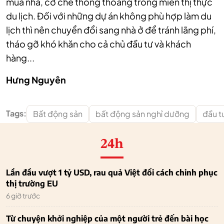
mua nhà, cơ chế thông thoáng trong miễn thị thực
du lịch. Đối với những dự án không phù hợp làm du
lịch thì nên chuyển đổi sang nhà ở để tránh lãng phí,
tháo gỡ khó khăn cho cả chủ đầu tư và khách
hàng...
Hưng Nguyên
Tags:
Bất động sản
bất động sản nghỉ dưỡng
đầu t
24h
Lần đầu vượt 1 tỷ USD, rau quả Việt đổi cách chinh phục
thị trường EU
6 giờ trước
Từ chuyện khởi nghiệp của một người trẻ đến bài học