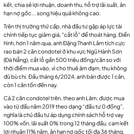
kết, chia sẻ lợi nhuận, doanh thu, hỗ trợ lãi suất, ân
hạn nợ gốc... song hiệu quả không cao.
Trên thị trường thứ cấp, nhà đầu tư gặp áp lực tài
chính tiếp tục giảm giá, "cắt lỗ" để thoát hàng. Điển
hình, hơn 1 năm qua, anh Đặng Thanh Lâm tích cực
rao bán 2 căn condotel ở khu vực Ngũ Hành Sơn
(Đà Nẵng), cắt lỗ gần 500 triệu đồng/căn so với
thời điểm mua vào, vì cho thuê ảm đạm, thu không
đủ bù chi. Đầu tháng 6/2024, anh bán được 1 căn,
còn 1 căn tồn đến nay.
Cả 2 căn condotel trên, theo anh Lâm, được mua
vào từ đầu năm 2019 theo dạng “đầu tư 0 đồng”,
nghĩa là chủ đầu tư áp dụng chính sách hỗ trợ vay
100% vốn, lãi suất 0% trong 12 tháng đầu, cam kết
lợi nhuận 11% năm, ân hạn nợ gốc tối đa 36 tháng,