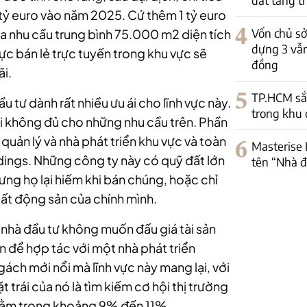
 tỷ euro vào năm 2025. Cứ thêm 1 tỷ euro
4
Vốn chủ s
ra nhu cầu trung bình 75.000 m2 diện tích
dựng 3 vẫn
ực bán lẻ trực tuyến trong khu vực sẽ
đồng
ãi.
5
TP.HCM sắp
 tư dành rất nhiều ưu ái cho lĩnh vực này.
trong khu 
ại không đủ cho những nhu cầu trên. Phần
uản lý và nhà phát triển khu vực và toàn
6
Masterise 
ings. Những công ty này có quỹ đất lớn
tên “Nhà đ
ưng họ lại hiếm khi bán chúng, hoặc chỉ
ất động sản của chính mình.
c nhà đầu tư không muốn đấu giá tài sản
 để hợp tác với một nhà phát triển
ngách mới nổi mà lĩnh vực này mang lại, với
t trái của nó là tìm kiếm cơ hội thị trường
n nằm trong khoảng 9% đến 11%.