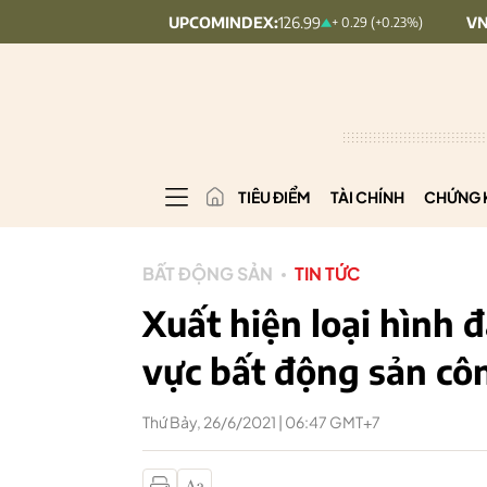
UPCOMINDEX:
126.99
VN30:
1,911.09
 (+0.09%)
+ 0.29 (+0.23%)
TIÊU ĐIỂM
TÀI CHÍNH
CHỨNG 
BẤT ĐỘNG SẢN
TIN TỨC
Xuất hiện loại hình 
vực bất động sản cô
Thứ Bảy, 26/6/2021 | 06:47 GMT+7