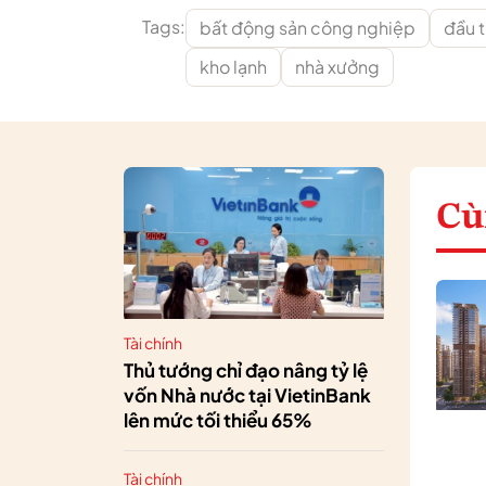
Tags:
bất động sản công nghiệp
đầu 
kho lạnh
nhà xưởng
Cù
Tài chính
Thủ tướng chỉ đạo nâng tỷ lệ
vốn Nhà nước tại VietinBank
lên mức tối thiểu 65%
Tài chính