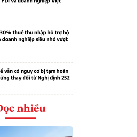
 FDI và doanh nghiệp Việt
 30% thuế thu nhập hỗ trợ hộ
à doanh nghiệp siêu nhỏ vượt
ế vẫn có nguy cơ bị tạm hoãn
ững thay đổi từ Nghị định 252
Đọc nhiều