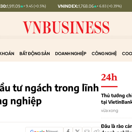
VNINDEX:
1,768.06
HNX30:
455.
+ 9.45 (+0.5%)
+ 6.83 (+0.39%)
KHOÁN
BẤT ĐỘNG SẢN
DOANH NGHIỆP
CÔNG NGHỆ
COO
24h
đầu tư ngách trong lĩnh
Thủ tướng chỉ
ng nghiệp
tại VietinBan
vừa xong
Đâu là rào cản