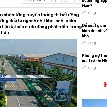
doanh nghiệp
Nam?
vừa xong
ển nhà xưởng truyền thống thì bất động
rường đầu tư ngách như kho lạnh, phim
Đề xuất giảm
 liệu tại các nước đang phát triển, trong
kinh doanh v
o hơn.
khó
vừa xong
Không nợ thu
xuất cảnh: Nh
vừa xong