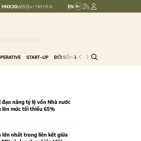
12
HNXINDEX:
293.44
UPCOM
+ 1.63 (+0.36%)
+ 0.25 (+0.09%)
PERATIVE
START-UP
ĐỜI SỐNG
PODCAST
VNCOOP
 đạo nâng tỷ lệ vốn Nhà nước
k lên mức tối thiểu 65%
 lớn nhất trong liên kết giữa