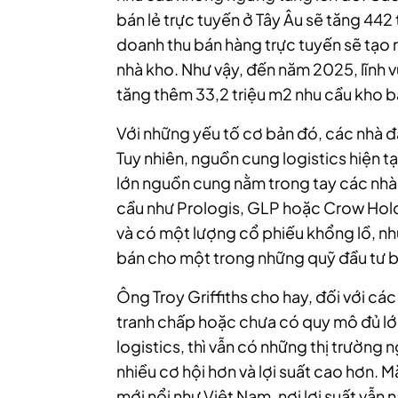
bán lẻ trực tuyến ở Tây Âu sẽ tăng 442
doanh thu bán hàng trực tuyến sẽ tạo 
nhà kho. Như vậy, đến năm 2025, lĩnh v
tăng thêm 33,2 triệu m2 nhu cầu kho b
Với những yếu tố cơ bản đó, các nhà đầu
Tuy nhiên, nguồn cung logistics hiện t
lớn nguồn cung nằm trong tay các nhà q
cầu như Prologis, GLP hoặc Crow Hold
và có một lượng cổ phiếu khổng lồ, nh
bán cho một trong những quỹ đầu tư b
Ông Troy Griffiths cho hay, đối với cá
tranh chấp hoặc chưa có quy mô đủ lớn
logistics, thì vẫn có những thị trường 
nhiều cơ hội hơn và lợi suất cao hơn. Mặ
mới nổi như Việt Nam, nơi lợi suất vẫ