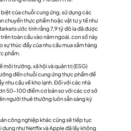
 biệt của chuỗi cung ứng, sử dụng các
vận chuyển thực phẩm hoặc vật tư y tế như
arkets ước tính rằng 7,9 tỷ đô la đã được
h trên toàn cầu vào năm ngoái, con số này
 do sự thúc đẩy của nhu cầu mua sắm hàng
hực phẩm.
ề môi trường, xã hội và quản trị (ESG)
hướng đến chuỗi cung ứng thực phẩm để
y nhu cầu về kho lạnh. Đối với các nhà
 hơn 50-100 điểm cơ bản so với các cơ sở
nên người thuê thường luôn sẵn sàng ký
 sản công nghiệp khác cũng sẽ tiếp tục
 dung như Netflix và Apple đã lấy không