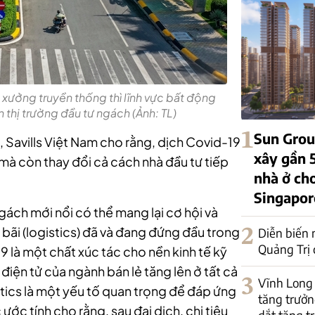
 xưởng truyền thống thì lĩnh vực bất động
 thị trường đầu tư ngách (Ảnh: TL)
1
Sun Grou
 Savills Việt Nam cho rằng, d
ịch Covid-19
xây gần 5
mà còn thay đổi cả cách nhà đầu tư tiếp
nhà ở ch
Singapor
ngách mới nổi có thể mang lại cơ hội và
bãi (logistics) đã và đang đứng đầu trong
2
Diễn biến 
Quảng Trị 
9 là một chất xúc tác cho nền kinh tế kỹ
điện tử của ngành bán lẻ tăng lên ở tất cả
3
Vĩnh Long 
istics là một yếu tố quan trọng để đáp ứng
tăng trưởng
ớc tính cho rằng, sau đại dịch, chi tiêu
dắt tăng t