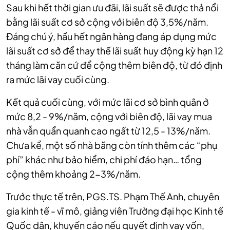
Sau khi hết thời gian ưu đãi, lãi suất sẽ được thả nổi
bằng lãi suất cơ sở cộng với biên độ 3,5%/năm.
Đáng chú ý, hầu hết ngân hàng đang áp dụng mức
lãi suất cơ sở để thay thế lãi suất huy động kỳ hạn 12
tháng làm căn cứ để cộng thêm biên độ, từ đó định
ra mức lãi vay cuối cùng.
Kết quả cuối cùng, với mức lãi cơ sở bình quân ở
mức 8,2 - 9%/năm, cộng với biên độ, lãi vay mua
nhà vẫn quẩn quanh cao ngất từ 12,5 - 13%/năm.
Chưa kể, một số nhà băng còn tính thêm các “phụ
phí” khác như bảo hiểm, chi phí đáo hạn… tổng
cộng thêm khoảng 2-3%/năm.
Trước thực tế trên, PGS.TS. Phạm Thế Anh, chuyên
gia kinh tế - vĩ mô, giảng viên Trường đại học Kinh tế
Quốc dân, khuyến cáo nếu quyết định vay vốn,