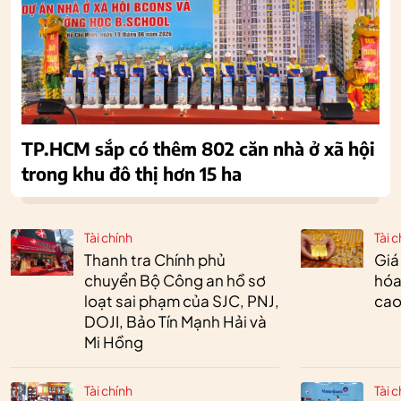
TP.HCM sắp có thêm 802 căn nhà ở xã hội
trong khu đô thị hơn 15 ha
Tài chính
Tài c
Thanh tra Chính phủ
Giá
chuyển Bộ Công an hồ sơ
hóa
loạt sai phạm của SJC, PNJ,
cao
DOJI, Bảo Tín Mạnh Hải và
Mi Hồng
Tài chính
Tài c