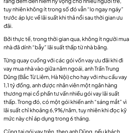
ràng đem đến niềm hy vọng cho nhiều người trẻ,
tuy nhiên không ít trong số đó vẫn “lo ngay ngáy”
trước áp lực về lãi suất khi thả nổi sau thời gian ưu
đãi.
Bởi thực tế, trong thời gian qua, không ít người mua
nhà đã dính “bẫy” lãi suất thấp từ nhà băng.
Từng quay cuồng với các gói vốn vay ưu đãi khi đi
vay mua nhà vào giữa năm ngoái, anh Trần Trung
Dũng (Bắc Từ Liêm, Hà Nội) cho hay với nhu cầu vay
1,1 tỷ đồng, anh được nhân viên một ngân hàng
thương mại cổ phần tư vấn nhiều gói vay lãi suất
thấp. Trong đó, có một gói khiến anh “sáng mắt” vì
lãi suất chỉ khoảng 6,9%/năm, tuy nhiên khi đọc kỹ
mức này chỉ áp dụng trong 6 tháng.
Cũng tại gói vay trên, theo anh Dũng, nếu khách