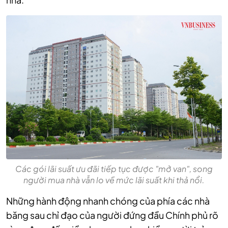
Các gói lãi suất ưu đãi tiếp tục được "mở van", song
người mua nhà vẫn lo về mức lãi suất khi thả nổi.
Những hành động nhanh chóng của phía các nhà
băng sau chỉ đạo của người đứng đầu Chính phủ rõ