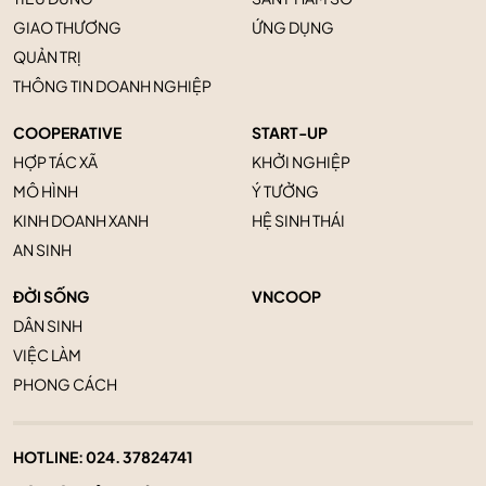
GIAO THƯƠNG
ỨNG DỤNG
QUẢN TRỊ
THÔNG TIN DOANH NGHIỆP
COOPERATIVE
START-UP
HỢP TÁC XÃ
KHỞI NGHIỆP
MÔ HÌNH
Ý TƯỞNG
KINH DOANH XANH
HỆ SINH THÁI
AN SINH
ĐỜI SỐNG
VNCOOP
DÂN SINH
VIỆC LÀM
PHONG CÁCH
HOTLINE:
024. 37824741