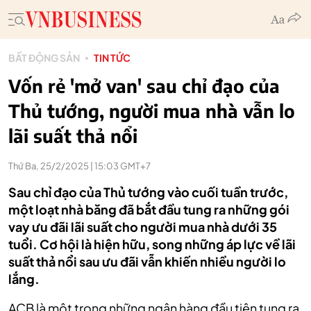
BẤT ĐỘNG SẢN
TIN TỨC
Vốn rẻ 'mở van' sau chỉ đạo của
Thủ tướng, người mua nhà vẫn lo
lãi suất thả nổi
Thứ Ba, 25/2/2025 | 15:03 GMT+7
Sau chỉ đạo của Thủ tướng vào cuối tuần trước,
một loạt nhà băng đã bắt đầu tung ra những gói
vay ưu đãi lãi suất cho người mua nhà dưới 35
tuổi. Cơ hội là hiện hữu, song những áp lực về lãi
suất thả nổi sau ưu đãi vẫn khiến nhiều người lo
lắng.
ACB là một trong những ngân hàng đầu tiên tung ra