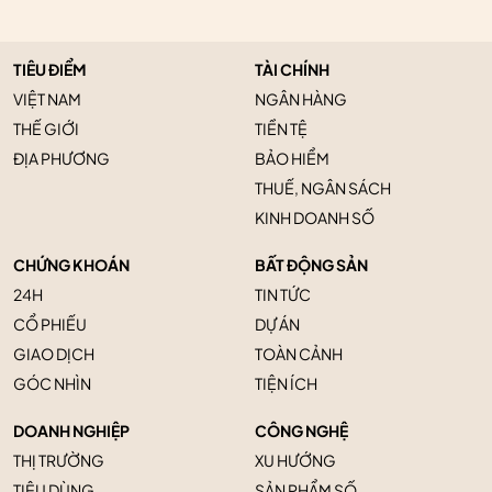
TIÊU ĐIỂM
TÀI CHÍNH
VIỆT NAM
NGÂN HÀNG
THẾ GIỚI
TIỀN TỆ
ĐỊA PHƯƠNG
BẢO HIỂM
THUẾ, NGÂN SÁCH
KINH DOANH SỐ
CHỨNG KHOÁN
BẤT ĐỘNG SẢN
24H
TIN TỨC
CỔ PHIẾU
DỰ ÁN
GIAO DỊCH
TOÀN CẢNH
GÓC NHÌN
TIỆN ÍCH
DOANH NGHIỆP
CÔNG NGHỆ
THỊ TRƯỜNG
XU HƯỚNG
TIÊU DÙNG
SẢN PHẨM SỐ