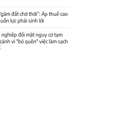
găm đất chờ thời”: Áp thuế cao
uồn lực phải sinh lời
 nghiệp đối mặt nguy cơ tạm
cảnh vì "bỏ quên" việc làm sạch
ế