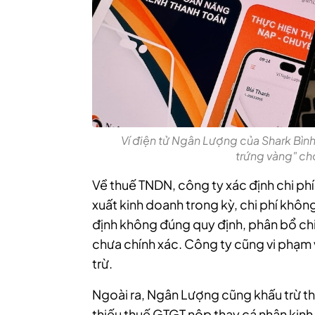
Ví điện tử Ngân Lượng của Shark Bình
trứng vàng" c
Về thuế TNDN, công ty xác định chi ph
xuất kinh doanh trong kỳ, chi phí không
định không đúng quy định, phân bổ chi
chưa chính xác. Công ty cũng vi phạm
trừ.
Ngoài ra, Ngân Lượng cũng khấu trừ th
thiếu thuế GTGT nộp thay cá nhân kinh