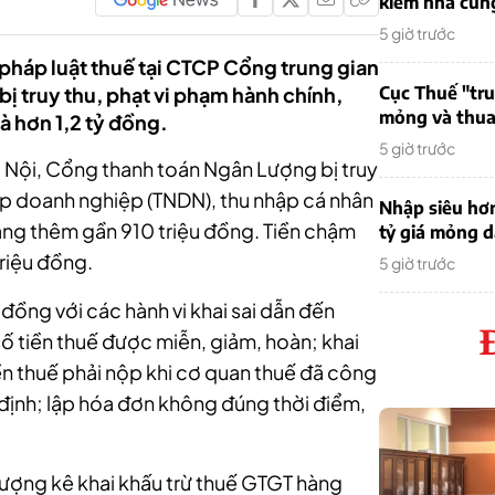
kiếm nhà cung
5 giờ trước
 pháp luật thuế tại CTCP Cổng trung gian
ị truy thu, phạt vi phạm hành chính,
Cục Thuế "tr
mỏng và thua 
à hơn 1,2 tỷ đồng.
5 giờ trước
 Nội, Cổng thanh toán Ngân Lượng bị truy
nhập doanh nghiệp (TNDN), thu nhập cá nhân
Nhập siêu hơ
ăng thêm gần 910 triệu đồng. Tiền chậm
tỷ giá mỏng 
triệu đồng.
5 giờ trước
 đồng với các hành vi khai sai dẫn đến
số tiền thuế được miễn, giảm, hoàn; khai
ền thuế phải nộp khi cơ quan thuế đã công
 định; lập hóa đơn không đúng thời điểm,
Lượng kê khai khấu trừ thuế GTGT hàng