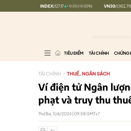
UPCOMINDEX:
127.17
VN30:
1,902.79
+ 0.03 (+0.02%)
20.7 (1.08%
TIÊU ĐIỂM
TÀI CHÍNH
CHỨNG 
TÀI CHÍNH
THUẾ, NGÂN SÁCH
Ví điện tử Ngân lượn
phạt và truy thu thu
Thứ Ba, 11/6/2024 | 09:58 GMT+7