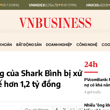
VNINDEX:
1,764.78
HNX30:
453.19
)
19.87 (1.11%)
5.87 (1.28%)
KHOÁN
BẤT ĐỘNG SẢN
DOANH NGHIỆP
CÔNG NGHỆ
COO
24h
g của Shark Bình bị xử
PVcomBank: Nh
ế hơn 1,2 tỷ đồng
nợ có khả nă
4 giờ trước
Nhiều 'ông lớ