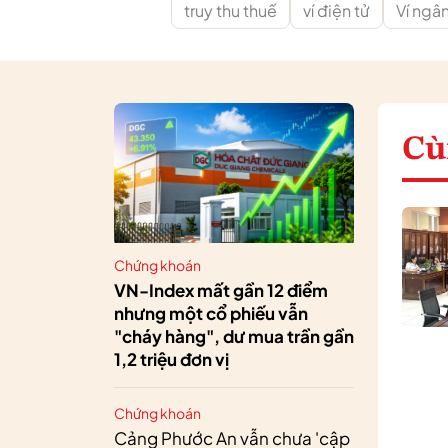
truy thu thuế
ví điện tử
Ví ngâ
Cù
Chứng khoán
VN-Index mất gần 12 điểm
nhưng một cổ phiếu vẫn
"cháy hàng", dư mua trần gần
1,2 triệu đơn vị
Chứng khoán
Cảng Phước An vẫn chưa 'cập