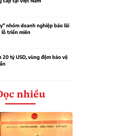
 cấp tại Việt Nam
uy" nhóm doanh nghiệp báo lãi
lỗ triền miên
n 20 tỷ USD, vùng đệm bảo vệ
dần
Đọc nhiều