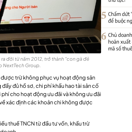
5
Chấm dứt “
để buộc ng
6
Chủ doanh
hoãn xuất 
mã số thu
 ra đời từ năm 2012, trở thành "con gà đẻ
ho NextTech Group.
í được trừ không phục vụ hoạt động sản
 đầy đủ hồ sơ, chi phí khấu hao tài sản cố
 phí cho hoạt động ưu đãi và không ưu đãi
 về xác định các khoản chi không được
iếu thuế TNCN từ đầu tư vốn, khấu trừ
 doanh.