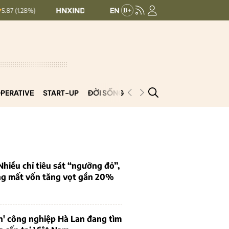
HNXINDEX:
292.64
UPCOMINDEX:
127.17
8.56 (2.84%)
PERATIVE
START-UP
ĐỜI SỐNG
PODCAST
VNCOOP
iều chỉ tiêu sát “ngưỡng đỏ”,
ng mất vốn tăng vọt gần 20%
n' công nghiệp Hà Lan đang tìm