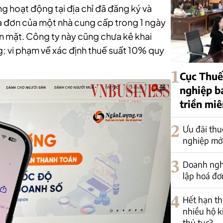
g hoạt động tại địa chỉ đã đăng ký và
a đơn của một nhà cung cấp trong 1 ngày
ền mặt. Công ty này cũng chưa kê khai
; vi phạm về xác định thuế suất 10% quy
1
Cục Thuế
nghiệp b
triền mi
2
Ưu đãi thu
nghiệp mở
3
Doanh nghi
lập hoá đơ
4
Hết hạn th
nhiều hộ k
thủ tục?