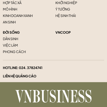
HỢP TÁC XÃ
KHỞI NGHIỆP
MÔ HÌNH
Ý TƯỞNG
KINH DOANH XANH
HỆ SINH THÁI
AN SINH
ĐỜI SỐNG
VNCOOP
DÂN SINH
VIỆC LÀM
PHONG CÁCH
HOTLINE:
024. 37824741
LIÊN HỆ QUẢNG CÁO