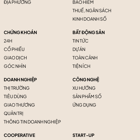
ĐỊA PHƯƠNG
BẢO HIỂM
THUẾ, NGÂN SÁCH
KINH DOANH SỐ
CHỨNG KHOÁN
BẤT ĐỘNG SẢN
24H
TIN TỨC
CỔ PHIẾU
DỰ ÁN
GIAO DỊCH
TOÀN CẢNH
GÓC NHÌN
TIỆN ÍCH
DOANH NGHIỆP
CÔNG NGHỆ
THỊ TRƯỜNG
XU HƯỚNG
TIÊU DÙNG
SẢN PHẨM SỐ
GIAO THƯƠNG
ỨNG DỤNG
QUẢN TRỊ
THÔNG TIN DOANH NGHIỆP
COOPERATIVE
START-UP