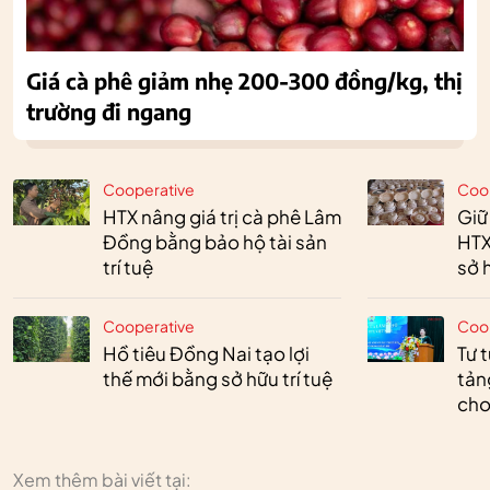
Giá cà phê giảm nhẹ 200-300 đồng/kg, thị
trường đi ngang
Cooperative
Coo
HTX nâng giá trị cà phê Lâm
Giữ
Đồng bằng bảo hộ tài sản
HTX
trí tuệ
sở h
Cooperative
Coo
Hồ tiêu Đồng Nai tạo lợi
Tư 
thế mới bằng sở hữu trí tuệ
tản
cho
Xem thêm bài viết tại: