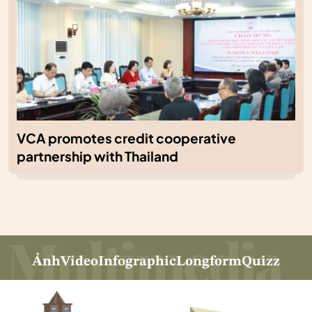
VCA promotes credit cooperative
partnership with Thailand
Ảnh
Video
Infographic
Longform
Quizz