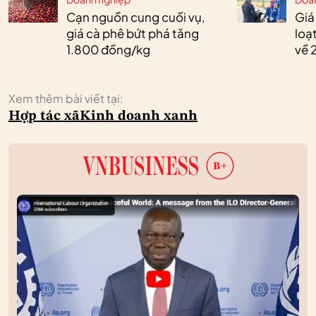
Cạn nguồn cung cuối vụ,
Giá
giá cà phê bứt phá tăng
loạ
1.800 đồng/kg
về 
Xem thêm bài viết tại:
Hợp tác xã
Kinh doanh xanh