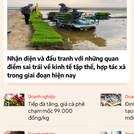
Nhận diện và đấu tranh với những quan
điểm sai trái về kinh tế tập thể, hợp tác xã
trong giai đoạn hiện nay
Doanh nghiệp
Doa
Tiếp đà tăng, giá cà phê
Định
chạm mốc 99.000
tạo
đồng/kg
mới
Doanh nghiệp
Doa