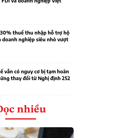
 FDI và doanh nghiệp Việt
 30% thuế thu nhập hỗ trợ hộ
à doanh nghiệp siêu nhỏ vượt
ế vẫn có nguy cơ bị tạm hoãn
ững thay đổi từ Nghị định 252
Đọc nhiều