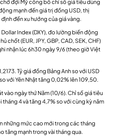
 chờ đợi Mỹ công bố chỉ số giá tiêu dùng
c động mạnh đến giá trị đồng USD, thị
định đến xu hướng của giá vàng.
S Dollar Index (DXY), đo lường biến động
chủ chốt (EUR, JPY, GBP, CAD, SEK, CHF)
i nhận lúc 6h30 ngày 9/6 (theo giờ Việt
 1,2173. Tỷ giá đồng Bảng Anh so với USD
so với Yên Nhật tăng 0,02% lên 109,50.
 vào ngày thứ Năm (10/6). Chỉ số giá tiêu
 tháng 4 và tăng 4,7% so với cùng kỳ năm
lên những mức cao mới trong các tháng
ào tăng mạnh trong vài tháng qua.