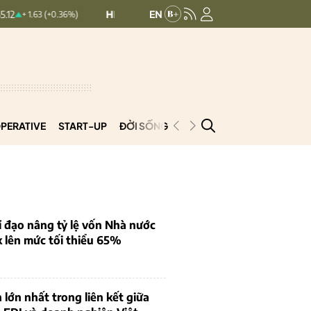
HNXINDEX:
293.44
UPCOMINDEX:
1
1.63 (+0.36%)
+ 0.25 (+0.09%)
PERATIVE
START-UP
ĐỜI SỐNG
PODCAST
VNCOOP
 đạo nâng tỷ lệ vốn Nhà nước
k lên mức tối thiểu 65%
 lớn nhất trong liên kết giữa