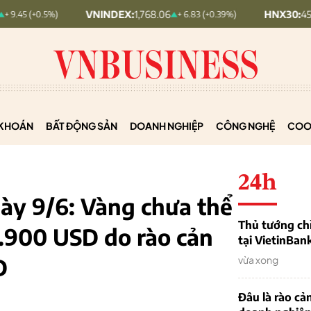
VNINDEX:
1,768.06
HNX30:
455.12
.5%)
+ 6.83 (+0.39%)
+ 
KHOÁN
BẤT ĐỘNG SẢN
DOANH NGHIỆP
CÔNG NGHỆ
COO
24h
gày 9/6: Vàng chưa thể
Thủ tướng chỉ
.900 USD do rào cản
tại VietinBan
D
vừa xong
Đâu là rào cản