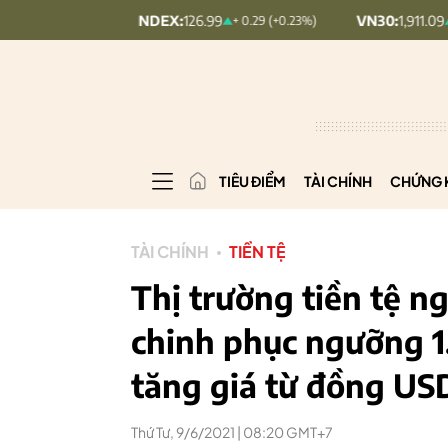
UPCOMINDEX:
126.99
VN30:
1,911.09
+ 0.29 (+0.23%)
+ 9.45 (+0
TIÊU ĐIỂM
TÀI CHÍNH
CHỨNG 
TÀI CHÍNH
TIỀN TỆ
Thị trường tiền tệ n
chinh phục ngưỡng 1
tăng giá từ đồng US
Thứ Tư, 9/6/2021 | 08:20 GMT+7