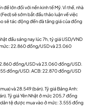
 đề lớn đối với nền kinh tế Mỹ. Vì thế, n
hà
 (Fed) sẽ sớm bắt đầu thảo luận về việc
ao sẽ tác động đến đà tăng giá của đồng
nhật đầu sáng nay lúc 7h, tỷ giá USD/VND
h mức: 22.860 đồng/USD và 23.060
 22.860 đồng/USD và 23.060 đồng/USD.
.055 đồng/USD. ACB: 22.870 đồng/USD
mua) và 28.549 (bán). Tỷ giá Bảng Anh:
n). Tỷ giá Yên Nhật ở mức 205,7 đồng
ân dân tệ được mua vào ở mức: 3.555 đồng