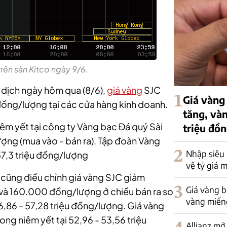
trên sàn Kitco ngày 9/6.
o dịch ngày hôm qua (8/6),
giá vàng
SJC
1
Giá vàng 
ồng/lượng tại các cửa hàng kinh doanh.
tăng, vàn
iêm yết tại công ty Vàng bạc Đá quý Sài
triệu đồ
ợng (mua vào - bán ra). Tập đoàn Vàng
2
Nhập siêu
57,3 triệu đồng/lượng
vệ tỷ giá 
u cũng điều chỉnh giá vàng SJC giảm
3
Giá vàng bậ
à 160.000 đồng/lượng ở chiều bán ra so
vàng miếng
56,86 - 57,28 triệu đồng/lượng. Giá vàng
ng niêm yết tại 52,96 - 53,56 triệu
Allianz mở