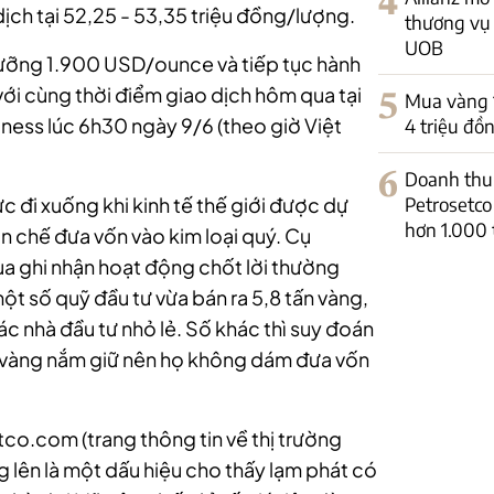
4
ịch tại 52,25 - 53,35 triệu đồng/lượng.
thương vụ 
UOB
gưỡng 1.900 USD/ounce và tiếp tục hành
với cùng thời điểm giao dịch hôm qua tại
5
Mua vàng 14
ness lúc 6h30 ngày 9/6 (theo giờ Việt
4 triệu đồ
6
Doanh thu 
Petrosetco
c đi xuống khi kinh tế thế giới được dự
hơn 1.000 
n chế đưa vốn vào kim loại quý. Cụ
ua ghi nhận hoạt động chốt lời thường
ột số quỹ đầu tư vừa bán ra 5,8 tấn vàng,
ác nhà đầu tư nhỏ lẻ. Số khác thì suy đoán
g vàng nắm giữ nên họ không dám đưa vốn
tco.com (trang thông tin về thị trường
 lên là một dấu hiệu cho thấy lạm phát có