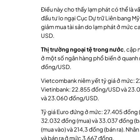
Điều này cho thấy lạm phát có thể là vấn
đầu tư lo ngại Cục Dự trữ Liên bang Mỹ
giảm mua tài sản do lạm phát ở mức c
USD.
Thị trường ngoại tệ trong nước
, cập 
ở một số ngân hàng phổ biến ở quan
đồng/USD.
Vietcombank niêm yết tỷ giá ở mức:
Vietinbank: 22.855 đồng/USD và 23
và 23.060 đồng/USD.
Tỷ giá Euro đứng ở mức: 27.405 đồng (
32.032 đồng (mua) và 33.037 đồng (bá
(mua vào) và 214,3 đồng (bán ra). Nh
và bán ra ở mức 3.667 đồng.