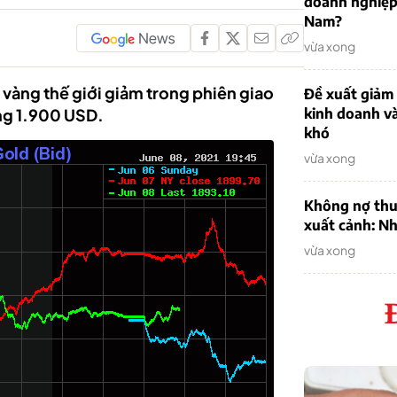
doanh nghiệp
Nam?
vừa xong
 vàng thế giới giảm trong phiên giao
Đề xuất giảm
ng 1.900 USD.
kinh doanh v
khó
vừa xong
Không nợ thu
xuất cảnh: Nh
vừa xong