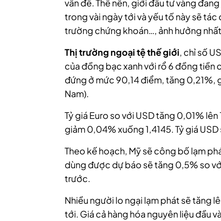
vấn đề. Thế nên, giới đầu tư vàng đang
trong vài ngày tới và yếu tố này sẽ tá
trường chứng khoán…, ảnh hưởng nhất 
Thị trường ngoại tệ thế giới
, chỉ số U
của đồng bạc xanh với rổ 6 đồng tiền 
đứng ở mức 90,14 điểm, tăng 0,21%, gh
Nam).
Tỷ giá Euro so với USD tăng 0,01% lên
giảm 0,04% xuống 1,4145. Tỷ giá USD 
Theo kế hoạch, Mỹ sẽ công bố lạm phát
dùng được dự báo sẽ tăng 0,5% so với
trước.
Nhiều người lo ngại lạm phát sẽ tăng 
tới. Giá cả hàng hóa nguyên liệu đầu v