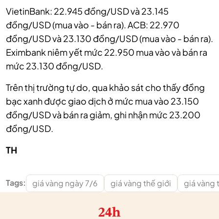
VietinBank: 22.945 đồng/USD và 23.145
đồng/USD (mua vào - bán ra). ACB: 22.970
đồng/USD và 23.130 đồng/USD (mua vào - bán ra).
Eximbank niêm yết mức 22.950 mua vào và bán ra
mức 23.130 đồng/USD.
Trên thị trường tự do, qua khảo sát cho thấy đồng
bạc xanh được giao dịch ở mức mua vào 23.150
đồng/USD và bán ra giảm, ghi nhận mức 23.200
đồng/USD.
TH
Tags:
giá vàng ngày 7/6
giá vàng thế giới
giá vàng 
24h