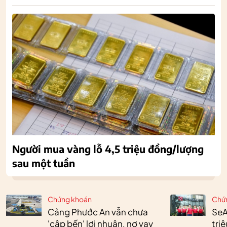
Người mua vàng lỗ 4,5 triệu đồng/lượng
sau một tuần
Chứng khoán
Chứ
Cảng Phước An vẫn chưa
SeA
'cập bến' lợi nhuận, nợ vay
tri