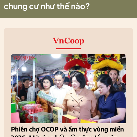
chung cư như thế nào?
VnCoop
Phiên chợ OCOP và ẩm thực vùng miền