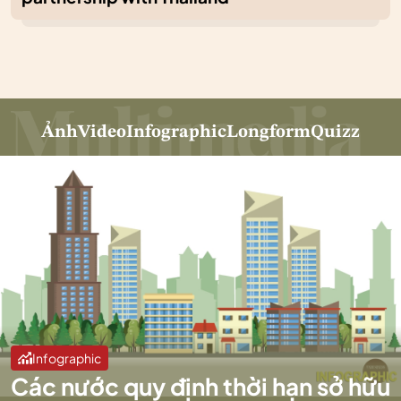
Ảnh
Video
Infographic
Longform
Quizz
Infographic
Các nước quy định thời hạn sở hữu