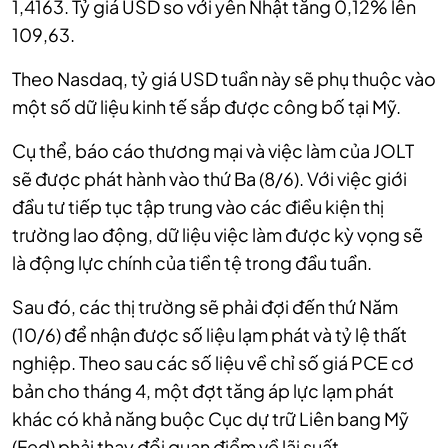
1,4163. Tỷ giá USD so với yên Nhật tăng 0,12% lên
109,63.
Theo Nasdaq, tỷ giá USD tuần này sẽ phụ thuộc vào
một số dữ liệu kinh tế sắp được công bố tại Mỹ.
Cụ thể, báo cáo thương mại và việc làm của JOLT
sẽ được phát hành vào thứ Ba (8/6). Với việc giới
đầu tư tiếp tục tập trung vào các điều kiện thị
trường lao động, dữ liệu việc làm được kỳ vọng sẽ
là động lực chính của tiền tệ trong đầu tuần.
Sau đó, các thị trường sẽ phải đợi đến thứ Năm
(10/6) để nhận được số liệu lạm phát và tỷ lệ thất
nghiệp. Theo sau các số liệu về chỉ số giá PCE cơ
bản cho tháng 4, một đợt tăng áp lực lạm phát
khác có khả năng buộc Cục dự trữ Liên bang Mỹ
(Fed) phải thay đổi quan điểm về lãi suất.