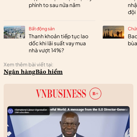
phình to sau nửa năm
nhậ
đội
Bất động sản
Chứ
Thanh khoản tiếp tục lao
Bac
dốc khi lãi suất vay mua
bùa
nhà vượt 14%?
Xem thêm bài viết tại:
Ngân hàng
Bảo hiểm