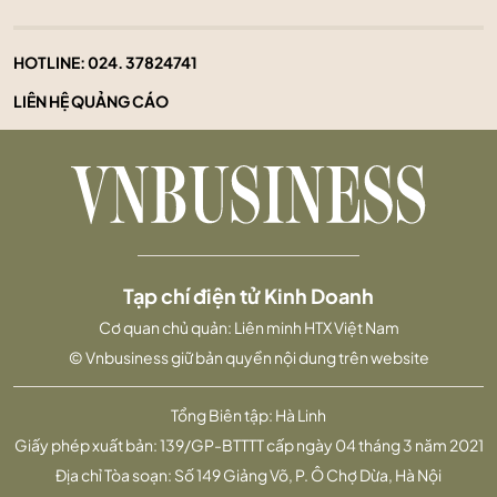
HOTLINE:
024. 37824741
LIÊN HỆ QUẢNG CÁO
Tạp chí điện tử Kinh Doanh
Cơ quan chủ quản: Liên minh HTX Việt Nam
© Vnbusiness giữ bản quyền nội dung trên website
Tổng Biên tập: Hà Linh
Giấy phép xuất bản: 139/GP-BTTTT cấp ngày 04 tháng 3 năm 2021
Địa chỉ Tòa soạn: Số 149 Giảng Võ, P. Ô Chợ Dừa, Hà Nội