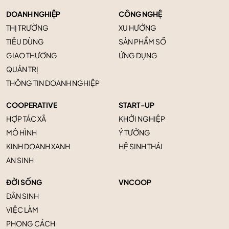
DOANH NGHIỆP
CÔNG NGHỆ
THỊ TRƯỜNG
XU HƯỚNG
TIÊU DÙNG
SẢN PHẨM SỐ
GIAO THƯƠNG
ỨNG DỤNG
QUẢN TRỊ
THÔNG TIN DOANH NGHIỆP
COOPERATIVE
START-UP
HỢP TÁC XÃ
KHỞI NGHIỆP
MÔ HÌNH
Ý TƯỞNG
KINH DOANH XANH
HỆ SINH THÁI
AN SINH
ĐỜI SỐNG
VNCOOP
DÂN SINH
VIỆC LÀM
PHONG CÁCH