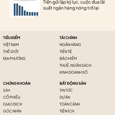
Tiền gửi lập kỷ lục, cuộc đua lãi
suất ngân hàng nóng trở lại
TIÊU ĐIỂM
TÀI CHÍNH
VIỆT NAM
NGÂN HÀNG
THẾ GIỚI
TIỀN TỆ
ĐỊA PHƯƠNG
BẢO HIỂM
THUẾ, NGÂN SÁCH
KINH DOANH SỐ
CHỨNG KHOÁN
BẤT ĐỘNG SẢN
24H
TIN TỨC
CỔ PHIẾU
DỰ ÁN
GIAO DỊCH
TOÀN CẢNH
GÓC NHÌN
TIỆN ÍCH