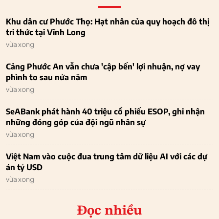
Khu dân cư Phước Thọ: Hạt nhân của quy hoạch đô thị
tri thức tại Vĩnh Long
vừa xong
Cảng Phước An vẫn chưa 'cập bến' lợi nhuận, nợ vay
phình to sau nửa năm
vừa xong
SeABank phát hành 40 triệu cổ phiếu ESOP, ghi nhận
những đóng góp của đội ngũ nhân sự
vừa xong
Việt Nam vào cuộc đua trung tâm dữ liệu AI với các dự
án tỷ USD
vừa xong
Đọc nhiều