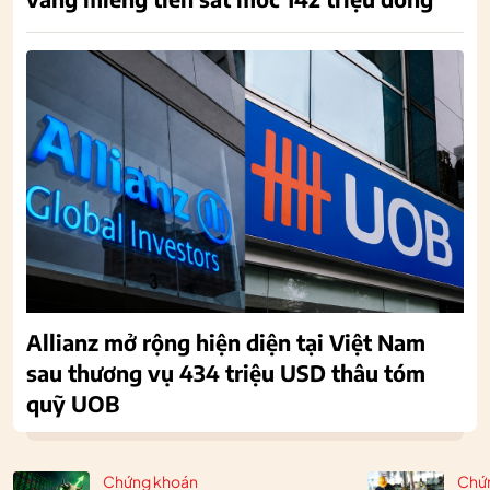
Allianz mở rộng hiện diện tại Việt Nam
sau thương vụ 434 triệu USD thâu tóm
quỹ UOB
Chứng khoán
Chứ