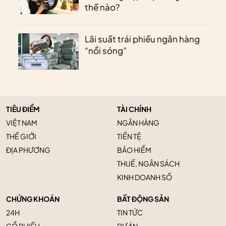
thế nào?
Lãi suất trái phiếu ngân hàng
“nổi sóng”
TIÊU ĐIỂM
TÀI CHÍNH
VIỆT NAM
NGÂN HÀNG
THẾ GIỚI
TIỀN TỆ
ĐỊA PHƯƠNG
BẢO HIỂM
THUẾ, NGÂN SÁCH
KINH DOANH SỐ
CHỨNG KHOÁN
BẤT ĐỘNG SẢN
24H
TIN TỨC
CỔ PHIẾU
DỰ ÁN