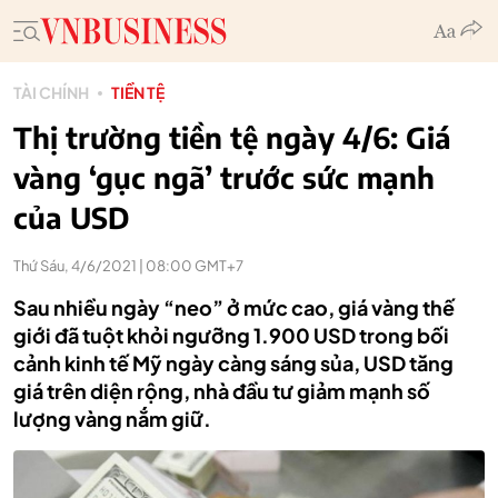
TÀI CHÍNH
TIỀN TỆ
Thị trường tiền tệ ngày 4/6: Giá
vàng ‘gục ngã’ trước sức mạnh
của USD
Thứ Sáu, 4/6/2021 | 08:00 GMT+7
Sau nhiều ngày “neo” ở mức cao, giá vàng thế
giới đã tuột khỏi ngưỡng 1.900 USD trong bối
cảnh kinh tế Mỹ ngày càng sáng sủa, USD tăng
giá trên diện rộng, nhà đầu tư giảm mạnh số
lượng vàng nắm giữ.