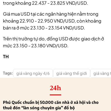
trong khoảng 22.437 - 23.825 VND/USD.
Giá mua USD tại các ngân hàng hiện nằm trong
khoảng 22.910 - 22.950 VND/USD, còn khoảng
bán ra ở mức 23.130 - 23.154 VND/USD.
Trên thị trường tự do, đồng USD được giao dịch ở
mức 23.150 - 23.180 VND/USD.
TH
Tags:
giá vàng ngày 4/6
giá vàng thế giới
giá vàng
24h
Phú Quốc chuẩn bị 50.000 căn nhà ở xã hội và cho
thuê đón “làn sóng chuyên gia” đổ bộ