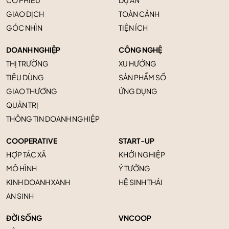
GIAO DỊCH
TOÀN CẢNH
GÓC NHÌN
TIỆN ÍCH
DOANH NGHIỆP
CÔNG NGHỆ
THỊ TRƯỜNG
XU HƯỚNG
TIÊU DÙNG
SẢN PHẨM SỐ
GIAO THƯƠNG
ỨNG DỤNG
QUẢN TRỊ
THÔNG TIN DOANH NGHIỆP
COOPERATIVE
START-UP
HỢP TÁC XÃ
KHỞI NGHIỆP
MÔ HÌNH
Ý TƯỞNG
KINH DOANH XANH
HỆ SINH THÁI
AN SINH
ĐỜI SỐNG
VNCOOP