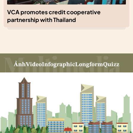
VCA promotes credit cooperative
partnership with Thailand
Ảnh
Video
Infographic
Longform
Quizz