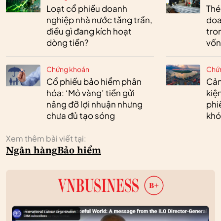
Loạt cổ phiếu doanh
Thé
nghiệp nhà nước tăng trần,
doa
điều gì đang kích hoạt
tro
dòng tiền?
vốn
Chứng khoán
Chứ
Cổ phiếu bảo hiểm phân
Cản
hóa: ‘Mỏ vàng’ tiền gửi
kiệ
nâng đỡ lợi nhuận nhưng
phi
chưa đủ tạo sóng
khó
Xem thêm bài viết tại:
Ngân hàng
Bảo hiểm