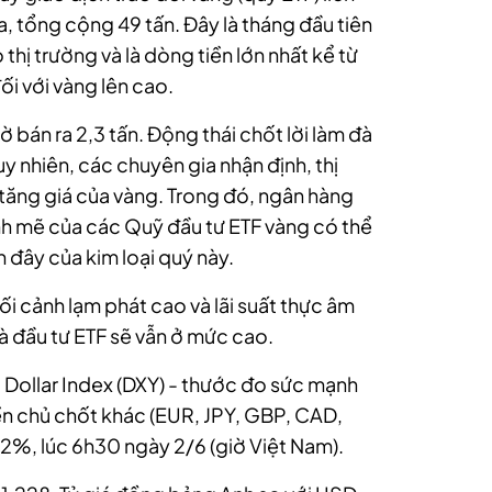
a, tổng cộng 49 tấn. Đây là tháng đầu tiên
 thị trường và là dòng tiền lớn nhất kể từ
ối với vàng lên cao.
 bán ra 2,3 tấn. Động thái chốt lời làm đà
uy nhiên, các chuyên gia nhận định, thị
tăng giá của vàng. Trong đó, ngân hàng
h mẽ của các Quỹ đầu tư ETF vàng có thể
 đây của kim loại quý này.
ối cảnh lạm phát cao và lãi suất thực âm
à đầu tư ETF sẽ vẫn ở mức cao.
S Dollar Index (DXY) - thước đo sức mạnh
ền chủ chốt khác (EUR, JPY, GBP, CAD,
2%, lúc 6h30 ngày 2/6 (giờ Việt Nam).