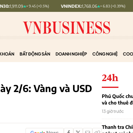
09
VNINDEX:
1,768.06
HNX30:
+ 9.45 (+0.5%)
+ 6.83 (+0.39%)
KHOÁN
BẤT ĐỘNG SẢN
DOANH NGHIỆP
CÔNG NGHỆ
COO
24h
gày 2/6: Vàng và USD
Phú Quốc chu
và cho thuê đ
13 giờ trước
Thanh tra Ch