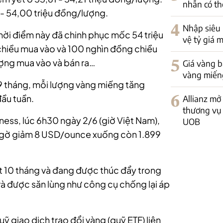
nhẫn có th
0 - 54,00 triệu đồng/lượng.
4
Nhập siêu
ời điểm này đã chinh phục mốc 54 triệu
vệ tỷ giá 
chiều mua vào và 100 nghìn đồng chiều
ượng mua vào và bán ra…
5
Giá vàng bậ
vàng miếng
 9 tháng, mỗi lượng vàng miếng tăng
ầu tuần.
6
Allianz mở
thương vụ 
iness, lúc 6h30 ngày 2/6 (giờ Việt Nam),
UOB
t ngờ giảm 8 USD/ounce xuống còn 1.899
t 10 tháng và đang được thúc đẩy trong
à được săn lùng như công cụ chống lại áp
 giao dịch trao đổi vàng (quỹ ETF) liên