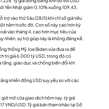
 1,228. Tỷ giá đồng bảng Anh so với USD
 với Yên Nhật giảm 0,10% xuống 109,43.
rợ vào thứ Sáu (28/5) khi chỉ số giá tiêu
một năm trước đó. Con số này cao hơn kỳ
oái vào tháng 4, cao hơn mục tiêu của
uy nhiên, sự trợ giúp này là không đáng kể.
ng thống Mỹ Joe Biden vừa đưa ra đề
ch trị giá 6.000 tỷ USD, trong đó có
 tầng, giáo dục và chống biến đổi khí
tăng khiến đồng USD suy yếu so với các
c giờ mở cửa giao dịch hôm nay, tỷ giá
17 VND/USD. Tỷ giá bán tham khảo tại Sở