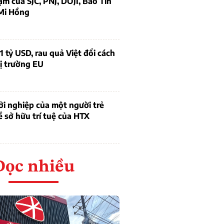
ạm của SJC, PNJ, DOJI, Bảo Tín
Mi Hồng
1 tỷ USD, rau quả Việt đổi cách
ị trường EU
i nghiệp của một người trẻ
ề sở hữu trí tuệ của HTX
Đọc nhiều