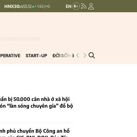
455.12
HNXINDEX:
293.44
UP
+ 1.63 (+0.36%)
+ 0.25 (+0.09%)
PERATIVE
START-UP
ĐỜI SỐNG
PODCAST
VNCOOP
ẩn bị 50.000 căn nhà ở xã hội
ón “làn sóng chuyên gia” đổ bộ
ính phủ chuyển Bộ Công an hồ