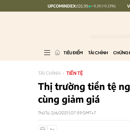
UPCOMINDEX:
126.99
VN30:
1,911.
+ 0.25 (+0.09%)
+ 0.29 (+0.23%)
TIÊU ĐIỂM
TÀI CHÍNH
CHỨNG 
TÀI CHÍNH
TIỀN TỆ
Thị trường tiền tệ n
cùng giảm giá
Thứ Tư, 2/6/2021 | 07:59 GMT+7