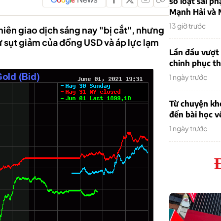
sơ loạt sai ph
Mạnh Hải và 
13 giờ trước
hiên giao dịch sáng nay "bị cắt", nhưng
ự sụt giảm của đồng USD và áp lực lạm
Lần đầu vượt 
chinh phục th
1 ngày trước
Từ chuyện khở
đến bài học v
1 ngày trước