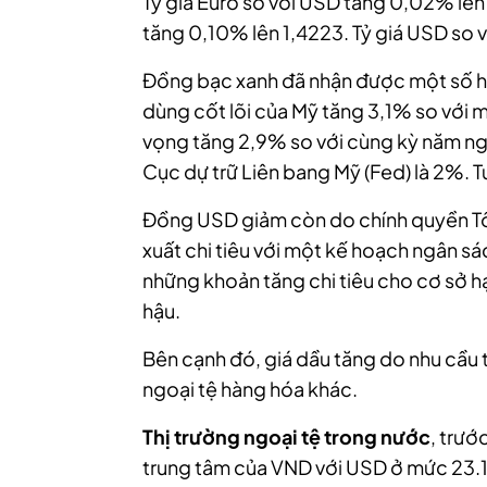
Tỷ giá Euro so với USD tăng 0,02% lên
tăng 0,10% lên 1,4223. Tỷ giá USD so
Đồng bạc xanh đã nhận được một số hỗ t
dùng cốt lõi của Mỹ tăng 3,1% so với 
vọng tăng 2,9% so với cùng kỳ năm ng
Cục dự trữ Liên bang Mỹ (Fed) là 2%. T
Đồng USD giảm còn do chính quyền Tổ
xuất chi tiêu với một kế hoạch ngân sá
những khoản tăng chi tiêu cho cơ sở hạ
hậu.
Bên cạnh đó, giá dầu tăng do nhu cầu 
ngoại tệ hàng hóa khác.
Thị trường ngoại tệ trong nước
, trướ
trung tâm của VND với USD ở mức 23.1