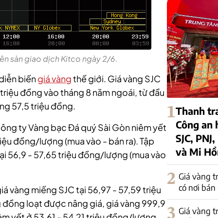
rên sàn giao dịch Kitco ngày 2/6.
diễn biến
giá vàng
thế giới. Giá vàng SJC
triệu đồng vào tháng 8 năm ngoái, từ đầu
ng 57,5 triệu đồng.
1
Thanh tr
Công an 
công ty Vàng bạc Đá quý Sài Gòn niêm yết
SJC, PNJ,
riệu đồng/lượng (mua vào - bán ra). Tập
và Mi H
i 56,9 - 57,65 triệu đồng/lượng (mua vào
2
Giá vàng t
có nơi bán
á vàng miếng SJC tại 56,97 - 57,59 triệu
đồng loạt được nâng giá, giá vàng 999,9
3
Giá vàng t
m yết ở 53,61 - 54,21 triệu đồng/lượng.