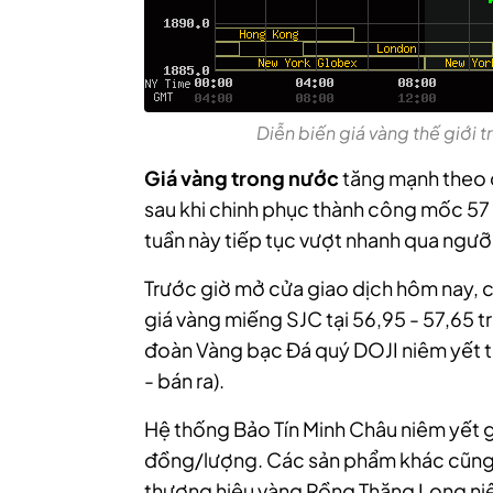
Diễn biến giá vàng thế giới t
Giá vàng trong nước
tăng mạnh theo 
sau khi chinh phục thành công mốc 57 
tuần này tiếp tục vượt nhanh qua ngưỡ
Trước giờ mở cửa giao dịch hôm nay, 
giá vàng miếng SJC tại 56,95 - 57,65 t
đoàn Vàng bạc Đá quý DOJI niêm yết tạ
- bán ra).
Hệ thống Bảo Tín Minh Châu niêm yết gi
đồng/lượng. Các sản phẩm khác cũng 
thương hiệu vàng Rồng Thăng Long niê