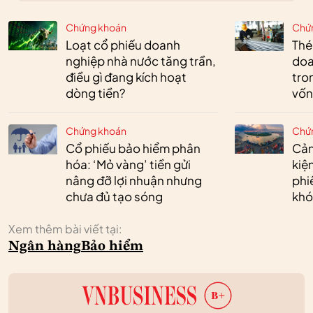
Chứng khoán
Chứ
Loạt cổ phiếu doanh
Thé
nghiệp nhà nước tăng trần,
doa
điều gì đang kích hoạt
tro
dòng tiền?
vốn
Chứng khoán
Chứ
Cổ phiếu bảo hiểm phân
Cản
hóa: ‘Mỏ vàng’ tiền gửi
kiệ
nâng đỡ lợi nhuận nhưng
phi
chưa đủ tạo sóng
khó
Xem thêm bài viết tại:
Ngân hàng
Bảo hiểm