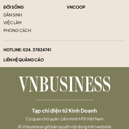
ĐỜI SỐNG
VNCOOP
DÂN SINH
VIỆC LÀM
PHONG CÁCH
HOTLINE:
024. 37824741
LIÊN HỆ QUẢNG CÁO
Tạp chí điện tử Kinh Doanh
Cơ quan chủ quản: Liên minh HTX Việt Nam
© Vnbusiness giữ bản quyền nội dung trên website