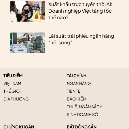
Xuất khẩu trực tuyến thời AI:
Doanh nghiệp Việt tăng tốc
thế nào?
Lãi suất trái phiếu ngân hàng
“nổi sóng”
TIÊU ĐIỂM
TÀI CHÍNH
VIỆT NAM
NGÂN HÀNG
THẾ GIỚI
TIỀN TỆ
ĐỊA PHƯƠNG
BẢO HIỂM
THUẾ, NGÂN SÁCH
KINH DOANH SỐ
CHỨNG KHOÁN
BẤT ĐỘNG SẢN