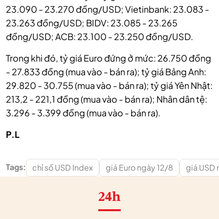
23.090 - 23.270 đồng/USD; Vietinbank: 23.083 -
23.263 đồng/USD; BIDV: 23.085 - 23.265
đồng/USD; ACB: 23.100 - 23.250 đồng/USD.
Trong khi đó, tỷ giá Euro đứng ở mức: 26.750 đồng
- 27.833 đồng (mua vào - bán ra); tỷ giá Bảng Anh:
29.820 - 30.755 (mua vào - bán ra); tỷ giá Yên Nhật:
213,2 - 221,1 đồng (mua vào - bán ra); Nhân dân tệ:
3.296 - 3.399 đồng (mua vào - bán ra).
P.L
Tags:
chỉ số USD Index
giá Euro ngày 12/8
giá USD 
24h