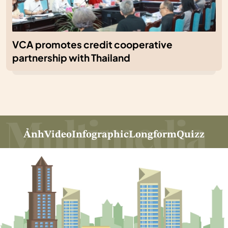
VCA promotes credit cooperative
partnership with Thailand
Ảnh
Video
Infographic
Longform
Quizz