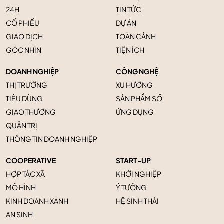
24H
TIN TỨC
CỔ PHIẾU
DỰ ÁN
GIAO DỊCH
TOÀN CẢNH
GÓC NHÌN
TIỆN ÍCH
DOANH NGHIỆP
CÔNG NGHỆ
THỊ TRƯỜNG
XU HƯỚNG
TIÊU DÙNG
SẢN PHẨM SỐ
GIAO THƯƠNG
ỨNG DỤNG
QUẢN TRỊ
THÔNG TIN DOANH NGHIỆP
COOPERATIVE
START-UP
HỢP TÁC XÃ
KHỞI NGHIỆP
MÔ HÌNH
Ý TƯỞNG
KINH DOANH XANH
HỆ SINH THÁI
AN SINH