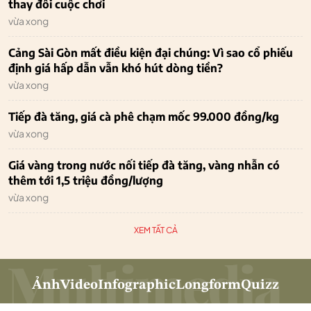
thay đổi cuộc chơi
vừa xong
Cảng Sài Gòn mất điều kiện đại chúng: Vì sao cổ phiếu
định giá hấp dẫn vẫn khó hút dòng tiền?
vừa xong
Tiếp đà tăng, giá cà phê chạm mốc 99.000 đồng/kg
vừa xong
Giá vàng trong nước nối tiếp đà tăng, vàng nhẫn có
thêm tới 1,5 triệu đồng/lượng
vừa xong
XEM TẤT CẢ
Ảnh
Video
Infographic
Longform
Quizz