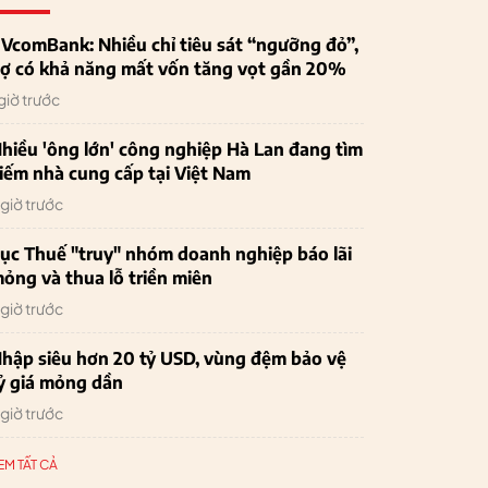
VcomBank: Nhiều chỉ tiêu sát “ngưỡng đỏ”,
ợ có khả năng mất vốn tăng vọt gần 20%
 giờ trước
hiều 'ông lớn' công nghiệp Hà Lan đang tìm
iếm nhà cung cấp tại Việt Nam
 giờ trước
ục Thuế "truy" nhóm doanh nghiệp báo lãi
ỏng và thua lỗ triền miên
 giờ trước
hập siêu hơn 20 tỷ USD, vùng đệm bảo vệ
ỷ giá mỏng dần
 giờ trước
EM TẤT CẢ