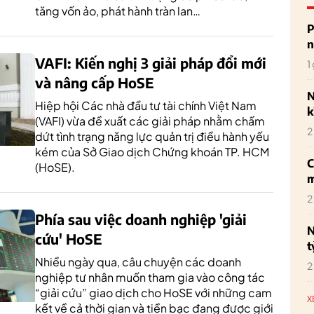
tăng vốn ảo, phát hành tràn lan…
P
n
VAFI: Kiến nghị 3 giải pháp đổi mới
1
và nâng cấp HoSE
N
Hiệp hội Các nhà đầu tư tài chính Việt Nam
k
(VAFI) vừa đề xuất các giải pháp nhằm chấm
2
dứt tình trạng năng lực quản trị điều hành yếu
kém của Sở Giao dịch Chứng khoán TP. HCM
C
(HoSE).
m
2
Phía sau việc doanh nghiệp 'giải
N
cứu' HoSE
t
Nhiều ngày qua, câu chuyện các doanh
2
nghiệp tư nhân muốn tham gia vào công tác
“giải cứu” giao dịch cho HoSE với những cam
X
kết về cả thời gian và tiền bạc đang được giới