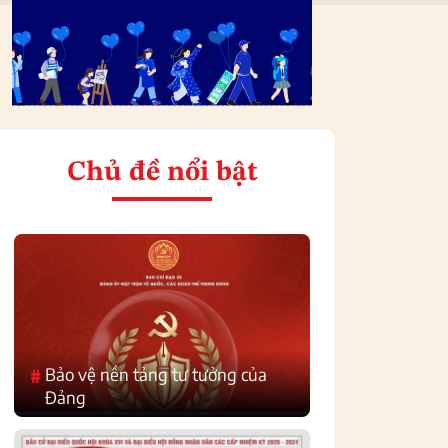
Chủ đề nổi bật
Bảo vệ nền tảng tư tưởng của
#
Đảng