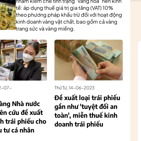
nhằm kiềm chế tình trạng "vàng hóa" nền kinh
tế: áp dụng thuế giá trị gia tăng (VAT) 10%
theo phương pháp khấu trừ đối với hoạt động
kinh doanh vàng vật chất, bao gồm cả vàng
trang sức và vàng miếng.
22-07-
Thứ Tư, 14-06-2023
Đề xuất loại trái phiếu
àng Nhà nước
gần như 'tuyệt đối an
ên cứu đề xuất
toàn', miễn thuế kinh
h trái phiếu cho
doanh trái phiếu
u tư cá nhân