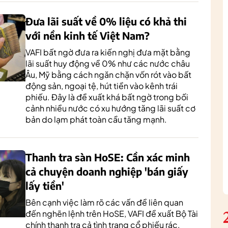
Đưa lãi suất về 0% liệu có khả thi
với nền kinh tế Việt Nam?
VAFI bất ngờ đưa ra kiến nghị đưa mặt bằng
lãi suất huy động về 0% như các nước châu
Âu, Mỹ bằng cách ngăn chặn vốn rót vào bất
động sản, ngoại tệ, hút tiền vào kênh trái
phiếu. Đây là đề xuất khá bất ngờ trong bối
cảnh nhiều nước có xu hướng tăng lãi suất cơ
bản do lạm phát toàn cầu tăng mạnh.
Thanh tra sàn HoSE: Cần xác minh
cả chuyện doanh nghiệp 'bán giấy
lấy tiền'
Bên cạnh việc làm rõ các vấn đề liên quan
đến nghẽn lệnh trên HoSE, VAFI đề xuất Bộ Tài
chính thanh tra cả tình trạng cổ phiếu rác,