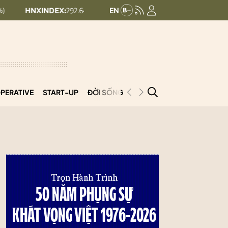
XINDEX:
292.64
UPCOMINDEX:
127.17
8.56 (2.84%)
+ 0.03 (+0.02%)
PERATIVE
START-UP
ĐỜI SỐNG
PODCAST
VNCOOP