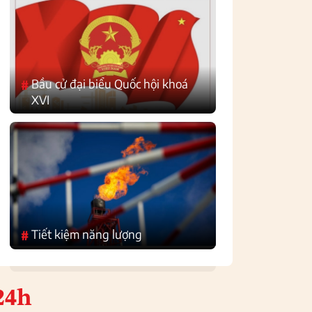
Bầu cử đại biểu Quốc hội khoá
#
XVI
Tiết kiệm năng lượng
#
24h