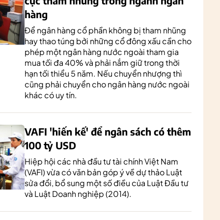
cực tham nhũng trong ngành ngân
hàng
Để ngân hàng cổ phần không bị tham nhũng
hay thao túng bởi những cổ đông xấu cần cho
phép một ngân hàng nước ngoài tham gia
mua tối đa 40% và phải nắm giữ trong thời
hạn tối thiểu 5 năm. Nếu chuyển nhượng thì
cũng phải chuyển cho ngân hàng nước ngoài
khác có uy tín.
VAFI 'hiến kế' để ngân sách có thêm
100 tỷ USD
Hiệp hội các nhà đầu tư tài chính Việt Nam
(VAFI) vừa có văn bản góp ý về dự thảo Luật
sửa đổi, bổ sung một số điều của Luật Đầu tư
và Luật Doanh nghiệp (2014).