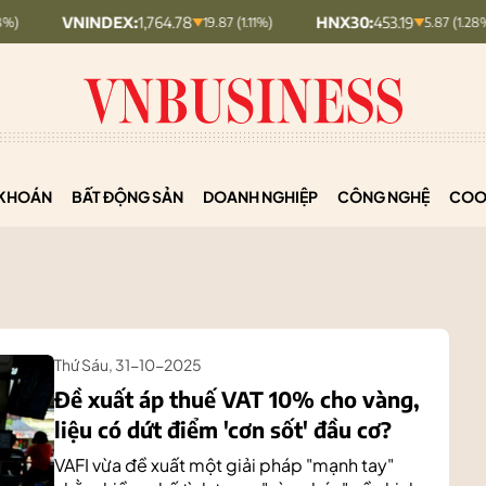
INDEX:
1,764.78
HNX30:
453.19
HN
19.87 (1.11%)
5.87 (1.28%)
KHOÁN
BẤT ĐỘNG SẢN
DOANH NGHIỆP
CÔNG NGHỆ
COO
Thứ Sáu, 31-10-2025
Đề xuất áp thuế VAT 10% cho vàng,
liệu có dứt điểm 'cơn sốt' đầu cơ?
VAFI vừa đề xuất một giải pháp "mạnh tay"