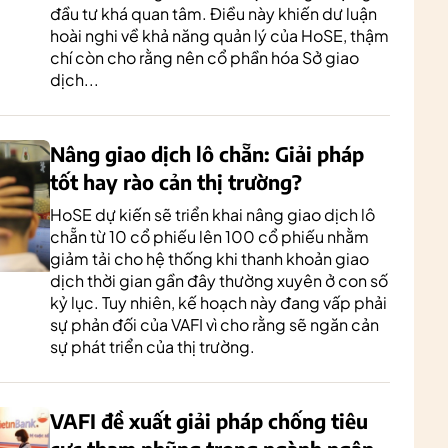
đầu tư khá quan tâm. Điều này khiến dư luận
hoài nghi về khả năng quản lý của HoSE, thậm
chí còn cho rằng nên cổ phần hóa Sở giao
dịch...
Nâng giao dịch lô chẵn: Giải pháp
tốt hay rào cản thị trường?
HoSE dự kiến sẽ triển khai nâng giao dịch lô
chẵn từ 10 cổ phiếu lên 100 cổ phiếu nhằm
giảm tải cho hệ thống khi thanh khoản giao
dịch thời gian gần đây thường xuyên ở con số
kỷ lục. Tuy nhiên, kế hoạch này đang vấp phải
sự phản đối của VAFI vì cho rằng sẽ ngăn cản
sự phát triển của thị trường.
VAFI đề xuất giải pháp chống tiêu