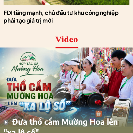
FDI tăng mạnh, chủ đầu tư khu công nghiệp
phải tạo giá trị mới
Video
Đưa thổ cẩm Mường Hoa lên
"xa lộ số"