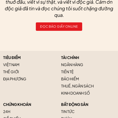
thuở đầu, viết vì sự thật, và viết vì độc giả. Cảm ơn
độc giả đã tin và đọc chúng tôi suốt chặng đường
qua.
ĐỌC BÁO GIẤY ONLINE
TIÊU ĐIỂM
TÀI CHÍNH
VIỆT NAM
NGÂN HÀNG
THẾ GIỚI
TIỀN TỆ
ĐỊA PHƯƠNG
BẢO HIỂM
THUẾ, NGÂN SÁCH
KINH DOANH SỐ
CHỨNG KHOÁN
BẤT ĐỘNG SẢN
24H
TIN TỨC