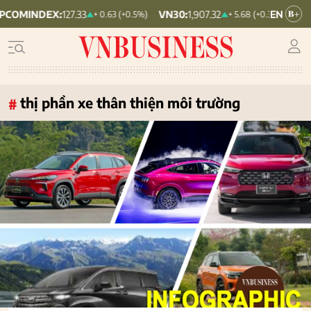
EX:
127.33
VN30:
1,907.32
VNINDEX:
1,7
+ 0.63 (+0.5%)
+ 5.68 (+0.3%)
thị phần xe thân thiện môi trường
#