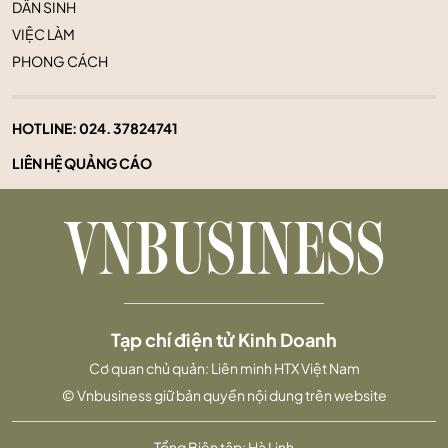
DÂN SINH
VIỆC LÀM
PHONG CÁCH
HOTLINE:
024. 37824741
LIÊN HỆ QUẢNG CÁO
Tạp chí điện tử Kinh Doanh
Cơ quan chủ quản: Liên minh HTX Việt Nam
© Vnbusiness giữ bản quyền nội dung trên website
Tổng Biên tập: Hà Linh