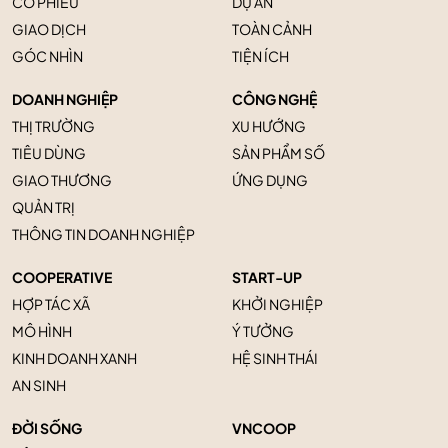
CỔ PHIẾU
DỰ ÁN
GIAO DỊCH
TOÀN CẢNH
GÓC NHÌN
TIỆN ÍCH
DOANH NGHIỆP
CÔNG NGHỆ
THỊ TRƯỜNG
XU HƯỚNG
TIÊU DÙNG
SẢN PHẨM SỐ
GIAO THƯƠNG
ỨNG DỤNG
QUẢN TRỊ
THÔNG TIN DOANH NGHIỆP
COOPERATIVE
START-UP
HỢP TÁC XÃ
KHỞI NGHIỆP
MÔ HÌNH
Ý TƯỞNG
KINH DOANH XANH
HỆ SINH THÁI
AN SINH
ĐỜI SỐNG
VNCOOP