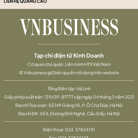
LIÊN HỆ QUẢNG CÁO
Tạp chí điện tử Kinh Doanh
Cơ quan chủ quản: Liên minh HTX Việt Nam
© Vnbusiness giữ bản quyền nội dung trên website
Tổng Biên tập: Hà Linh
Giấy phép xuất bản: 139/GP-BTTTT cấp ngày 04 tháng 3 năm 2021
Địa chỉ Tòa soạn: Số 149 Giảng Võ, P. Ô Chợ Dừa, Hà Nội
Địa chỉ ĐK: Số 6, Dương Đình Nghệ, Cầu Giấy, Hà Nội
Điện thoại:
024. 37824741
Fax:
024.37824743