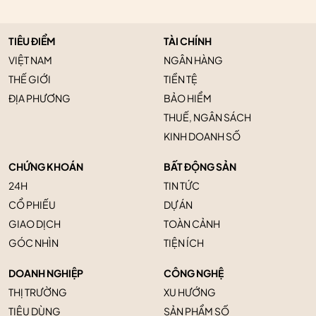
TIÊU ĐIỂM
TÀI CHÍNH
VIỆT NAM
NGÂN HÀNG
THẾ GIỚI
TIỀN TỆ
ĐỊA PHƯƠNG
BẢO HIỂM
THUẾ, NGÂN SÁCH
KINH DOANH SỐ
CHỨNG KHOÁN
BẤT ĐỘNG SẢN
24H
TIN TỨC
CỔ PHIẾU
DỰ ÁN
GIAO DỊCH
TOÀN CẢNH
GÓC NHÌN
TIỆN ÍCH
DOANH NGHIỆP
CÔNG NGHỆ
THỊ TRƯỜNG
XU HƯỚNG
TIÊU DÙNG
SẢN PHẨM SỐ