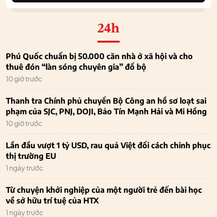
24h
Phú Quốc chuẩn bị 50.000 căn nhà ở xã hội và cho
thuê đón “làn sóng chuyên gia” đổ bộ
10 giờ trước
Thanh tra Chính phủ chuyển Bộ Công an hồ sơ loạt sai
phạm của SJC, PNJ, DOJI, Bảo Tín Mạnh Hải và Mi Hồng
10 giờ trước
Lần đầu vượt 1 tỷ USD, rau quả Việt đổi cách chinh phục
thị trường EU
1 ngày trước
Từ chuyện khởi nghiệp của một người trẻ đến bài học
về sở hữu trí tuệ của HTX
1 ngày trước