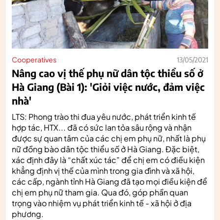
Cooperatives
13/05/2021
Nâng cao vị thế phụ nữ dân tộc thiểu số ở
Hà Giang (Bài 1): 'Giỏi việc nước, đảm việc
nhà'
LTS: Phong trào thi đua yêu nước, phát triển kinh tế
hợp tác, HTX... đã có sức lan tỏa sâu rộng và nhận
được sự quan tâm của các chị em phụ nữ, nhất là phụ
nữ đồng bào dân tộc thiểu số ở Hà Giang. Đặc biệt,
xác định đây là “chất xúc tác” để chị em có điều kiện
khẳng định vị thế của mình trong gia đình và xã hội,
các cấp, ngành tỉnh Hà Giang đã tạo mọi điều kiện để
chị em phụ nữ tham gia. Qua đó, góp phần quan
trọng vào nhiệm vụ phát triển kinh tế - xã hội ở địa
phương.