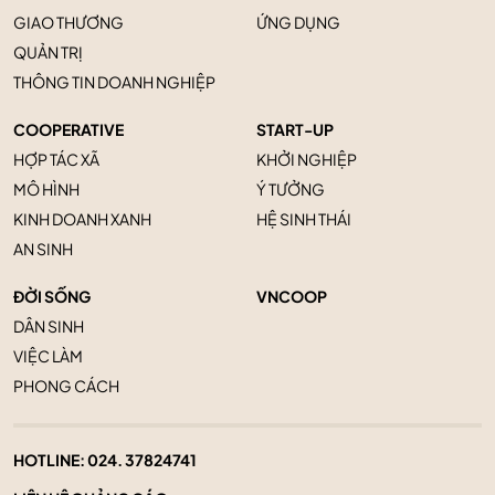
GIAO THƯƠNG
ỨNG DỤNG
QUẢN TRỊ
THÔNG TIN DOANH NGHIỆP
COOPERATIVE
START-UP
HỢP TÁC XÃ
KHỞI NGHIỆP
MÔ HÌNH
Ý TƯỞNG
KINH DOANH XANH
HỆ SINH THÁI
AN SINH
ĐỜI SỐNG
VNCOOP
DÂN SINH
VIỆC LÀM
PHONG CÁCH
HOTLINE:
024. 37824741