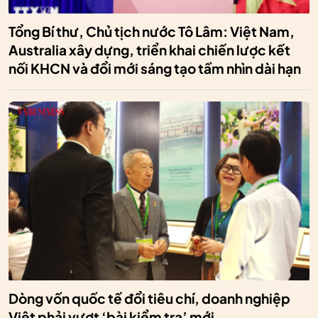
Tổng Bí thư, Chủ tịch nước Tô Lâm: Việt Nam,
Australia xây dựng, triển khai chiến lược kết
nối KHCN và đổi mới sáng tạo tầm nhìn dài hạn
Dòng vốn quốc tế đổi tiêu chí, doanh nghiệp
Việt phải vượt ‘bài kiểm tra’ mới