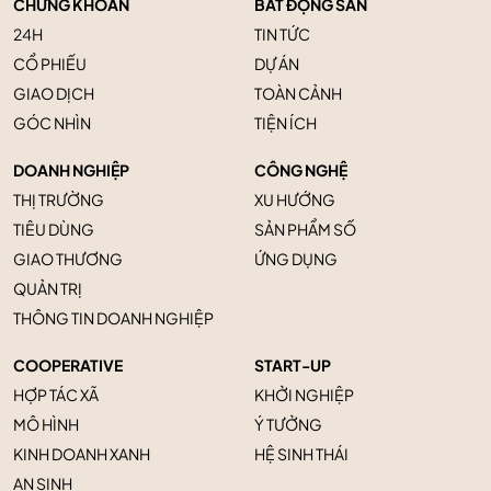
CHỨNG KHOÁN
BẤT ĐỘNG SẢN
24H
TIN TỨC
CỔ PHIẾU
DỰ ÁN
GIAO DỊCH
TOÀN CẢNH
GÓC NHÌN
TIỆN ÍCH
DOANH NGHIỆP
CÔNG NGHỆ
THỊ TRƯỜNG
XU HƯỚNG
TIÊU DÙNG
SẢN PHẨM SỐ
GIAO THƯƠNG
ỨNG DỤNG
QUẢN TRỊ
THÔNG TIN DOANH NGHIỆP
COOPERATIVE
START-UP
HỢP TÁC XÃ
KHỞI NGHIỆP
MÔ HÌNH
Ý TƯỞNG
KINH DOANH XANH
HỆ SINH THÁI
AN SINH