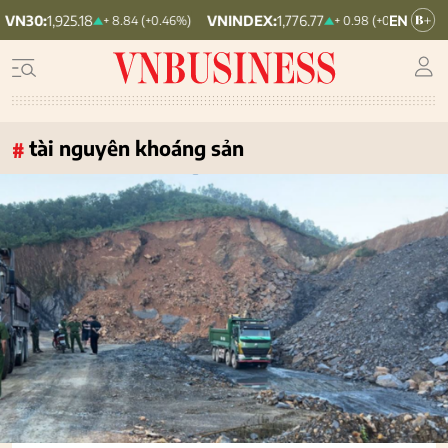
5.18
VNINDEX:
1,776.77
HNX30:
464.
+ 8.84 (+0.46%)
+ 0.98 (+0.06%)
tài nguyên khoáng sản
#