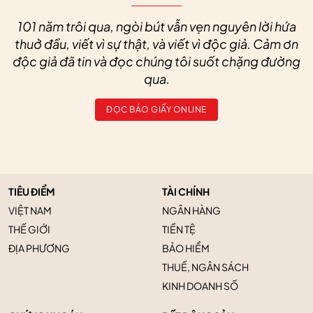
101 năm trôi qua, ngòi bút vẫn vẹn nguyên lời hứa
thuở đầu, viết vì sự thật, và viết vì độc giả. Cảm ơn
độc giả đã tin và đọc chúng tôi suốt chặng đường
qua.
ĐỌC BÁO GIẤY ONLINE
TIÊU ĐIỂM
TÀI CHÍNH
VIỆT NAM
NGÂN HÀNG
THẾ GIỚI
TIỀN TỆ
ĐỊA PHƯƠNG
BẢO HIỂM
THUẾ, NGÂN SÁCH
KINH DOANH SỐ