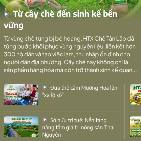
Từ cây chè đến sinh kế bền
vững
Từ vùng chè từng bị bỏ hoang, HTX Chè Tân Lập đã
từng bước khôi phục vùng nguyên liệu, liên kết hơn
300 hộ dân và tạo việc làm, thu nhập ổn định cho
người dân địa phương. Cây chè nay không chỉ là
sản phẩm hàng hóa mà còn trở thành sinh kế quan...
Đưa thổ cẩm Mường Hoa lên
"xa lộ số"
Sở hữu trí tuệ: Nền tảng
nâng tầm giá trị nông sản Thái
Nguyên