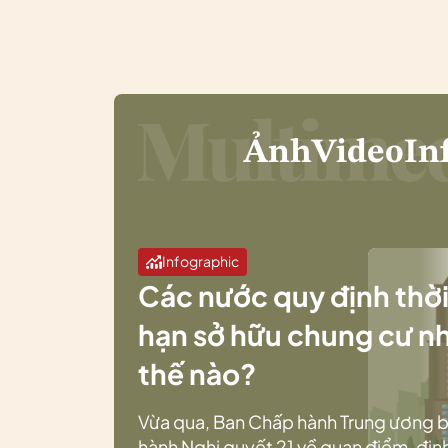
Ảnh
Video
In
Infographic
Các nước quy định thờ
hạn sở hữu chung cư n
thế nào?
Vừa qua, Ban Chấp hành Trung ương 
hành Nghị quyết 21 về quan điểm, địn