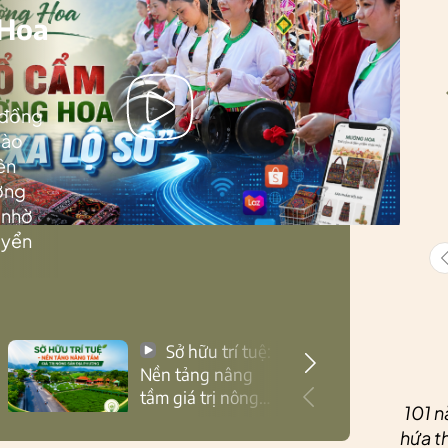
 Hoa
 đồng
Lào
ên
ướng
 nhờ
uyển
Sở hữu trí tuệ:
Nền tảng nâng
tầm giá trị nông
101 n
sản Thái Nguyên
hứa th