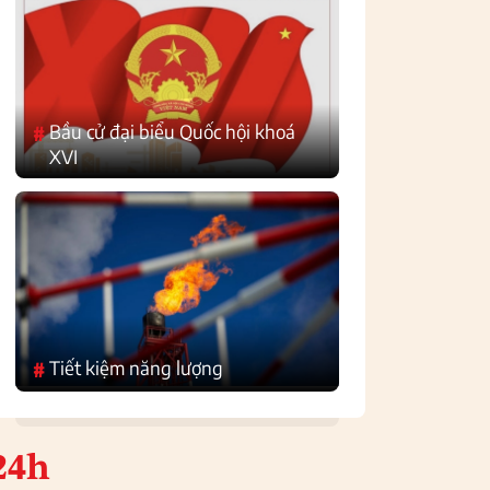
Bầu cử đại biểu Quốc hội khoá
#
XVI
Tiết kiệm năng lượng
#
24h