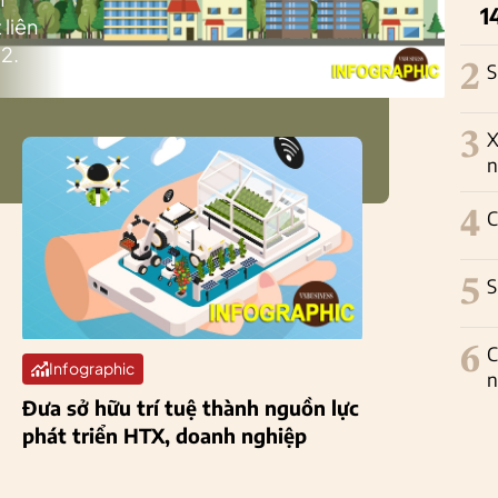
1
 liên
2.
2
S
3
X
n
4
C
5
S
6
C
Infographic
n
Đưa sở hữu trí tuệ thành nguồn lực
phát triển HTX, doanh nghiệp