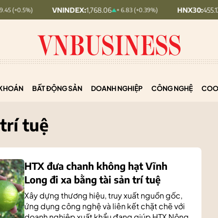
VNINDEX:
1,768.06
HNX30:
455.12
+ 6.83 (+0.39%)
+ 1.63 (+0.3
KHOÁN
BẤT ĐỘNG SẢN
DOANH NGHIỆP
CÔNG NGHỆ
COO
trí tuệ
HTX đưa chanh không hạt Vĩnh
Long đi xa bằng tài sản trí tuệ
Xây dựng thương hiệu, truy xuất nguồn gốc,
ứng dụng công nghệ và liên kết chặt chẽ với
doanh nghiệp xuất khẩu đang giúp HTX Nông