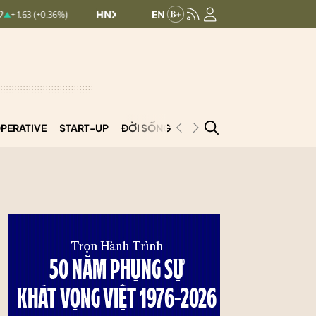
HNXINDEX:
293.44
UPCOMINDEX:
126.99
6%)
+ 0.25 (+0.09%)
PERATIVE
START-UP
ĐỜI SỐNG
PODCAST
VNCOOP