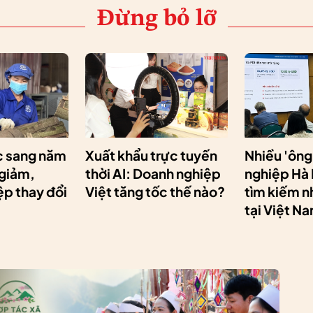
Đừng bỏ lỡ
 sang năm
Xuất khẩu trực tuyến
Nhiều 'ông
 giảm,
thời AI: Doanh nghiệp
nghiệp Hà
p thay đổi
Việt tăng tốc thế nào?
tìm kiếm n
tại Việt N