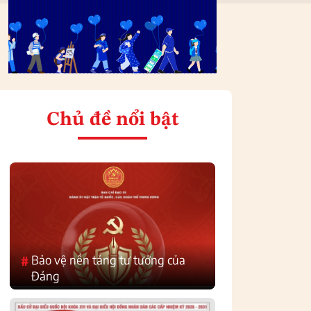
Chủ đề nổi bật
Bảo vệ nền tảng tư tưởng của
#
Đảng