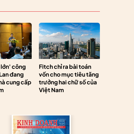
 lớn' công
Fitch chỉ ra bài toán
 Lan đang
vốn cho mục tiêu tăng
hà cung cấp
trưởng hai chữ số của
am
Việt Nam