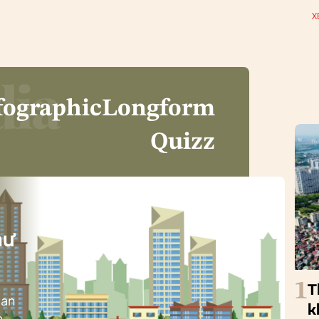
X
fographic
Longform
Quizz
i
hư
1
T
ban
k
h