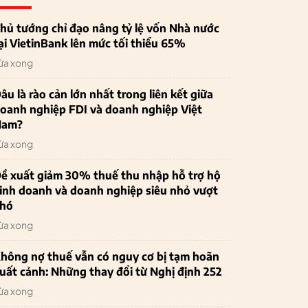
hủ tướng chỉ đạo nâng tỷ lệ vốn Nhà nước
ại VietinBank lên mức tối thiểu 65%
ừa xong
âu là rào cản lớn nhất trong liên kết giữa
oanh nghiệp FDI và doanh nghiệp Việt
Nam?
ừa xong
ề xuất giảm 30% thuế thu nhập hỗ trợ hộ
inh doanh và doanh nghiệp siêu nhỏ vượt
hó
ừa xong
hông nợ thuế vẫn có nguy cơ bị tạm hoãn
uất cảnh: Những thay đổi từ Nghị định 252
ừa xong