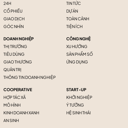
24H
TIN TỨC
CỔ PHIẾU
DỰ ÁN
GIAO DỊCH
TOÀN CẢNH
GÓC NHÌN
TIỆN ÍCH
DOANH NGHIỆP
CÔNG NGHỆ
THỊ TRƯỜNG
XU HƯỚNG
TIÊU DÙNG
SẢN PHẨM SỐ
GIAO THƯƠNG
ỨNG DỤNG
QUẢN TRỊ
THÔNG TIN DOANH NGHIỆP
COOPERATIVE
START-UP
HỢP TÁC XÃ
KHỞI NGHIỆP
MÔ HÌNH
Ý TƯỞNG
KINH DOANH XANH
HỆ SINH THÁI
AN SINH