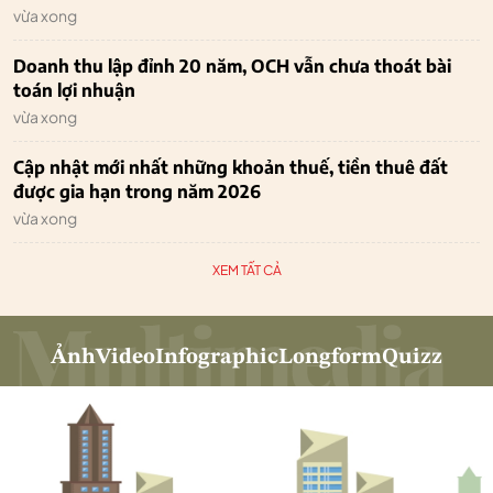
vừa xong
Doanh thu lập đỉnh 20 năm, OCH vẫn chưa thoát bài
toán lợi nhuận
vừa xong
Cập nhật mới nhất những khoản thuế, tiền thuê đất
được gia hạn trong năm 2026
vừa xong
XEM TẤT CẢ
Ảnh
Video
Infographic
Longform
Quizz