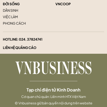
ĐỜI SỐNG
VNCOOP
DÂN SINH
VIỆC LÀM
PHONG CÁCH
HOTLINE:
024. 37824741
LIÊN HỆ QUẢNG CÁO
Tạp chí điện tử Kinh Doanh
Cơ quan chủ quản: Liên minh HTX Việt Nam
© Vnbusiness giữ bản quyền nội dung trên website