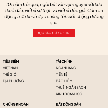
101 năm trôi qua, ngòi bút vẫn vẹn nguyên lời hứa
thuở đầu, viết vì sự thật, và viết vì độc giả. Cảm ơn
độc giả đã tin và đọc chúng tôi suốt chặng đường
qua.
ĐỌC BÁO GIẤY ONLINE
TIÊU ĐIỂM
TÀI CHÍNH
VIỆT NAM
NGÂN HÀNG
THẾ GIỚI
TIỀN TỆ
ĐỊA PHƯƠNG
BẢO HIỂM
THUẾ, NGÂN SÁCH
KINH DOANH SỐ
CHỨNG KHOÁN
BẤT ĐỘNG SẢN