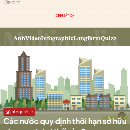
vừa xong
XEM TẤT CẢ
Ảnh
Video
Infographic
Longform
Quizz
Infographic
Các nước quy định thời hạn sở hữu