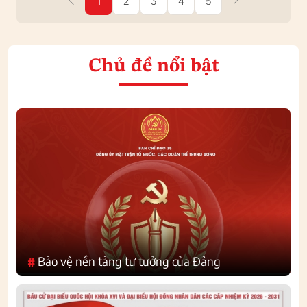
1
2
3
4
5
Chủ đề nổi bật
Bảo vệ nền tảng tư tưởng của Đảng
#