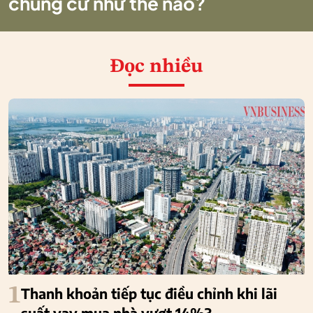
chung cư như thế nào?
Đọc nhiều
1
Thanh khoản tiếp tục điều chỉnh khi lãi
suất vay mua nhà vượt 14%?