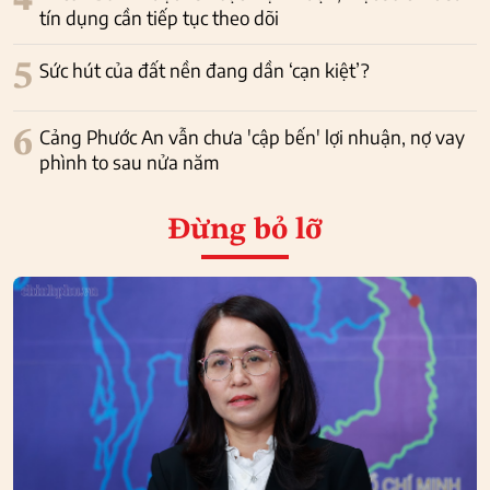
4
tín dụng cần tiếp tục theo dõi
5
Sức hút của đất nền đang dần ‘cạn kiệt’?
6
Cảng Phước An vẫn chưa 'cập bến' lợi nhuận, nợ vay
phình to sau nửa năm
Đừng bỏ lỡ