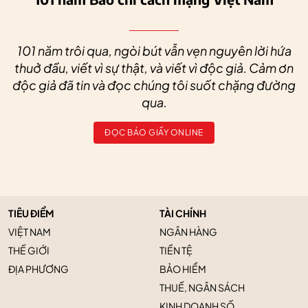
101 năm trôi qua, ngòi bút vẫn vẹn nguyên lời hứa
thuở đầu, viết vì sự thật, và viết vì độc giả. Cảm ơn
độc giả đã tin và đọc chúng tôi suốt chặng đường
qua.
ĐỌC BÁO GIẤY ONLINE
TIÊU ĐIỂM
TÀI CHÍNH
VIỆT NAM
NGÂN HÀNG
THẾ GIỚI
TIỀN TỆ
ĐỊA PHƯƠNG
BẢO HIỂM
THUẾ, NGÂN SÁCH
KINH DOANH SỐ