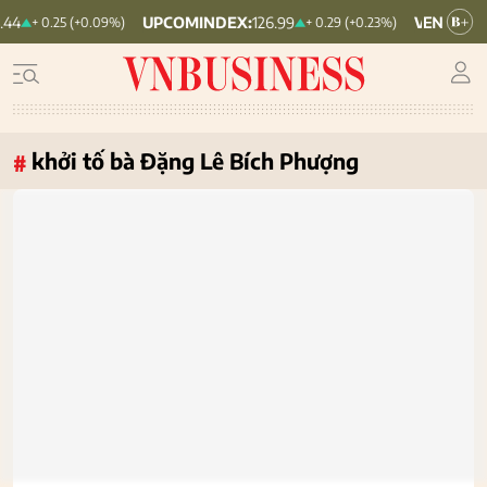
UPCOMINDEX:
126.99
VN30:
1,911.09
0.25 (+0.09%)
+ 0.29 (+0.23%)
+ 
khởi tố bà Đặng Lê Bích Phượng
#