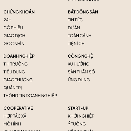
CHỨNG KHOÁN
BẤT ĐỘNG SẢN
24H
TIN TỨC
CỔ PHIẾU
DỰ ÁN
GIAO DỊCH
TOÀN CẢNH
GÓC NHÌN
TIỆN ÍCH
DOANH NGHIỆP
CÔNG NGHỆ
THỊ TRƯỜNG
XU HƯỚNG
TIÊU DÙNG
SẢN PHẨM SỐ
GIAO THƯƠNG
ỨNG DỤNG
QUẢN TRỊ
THÔNG TIN DOANH NGHIỆP
COOPERATIVE
START-UP
HỢP TÁC XÃ
KHỞI NGHIỆP
MÔ HÌNH
Ý TƯỞNG