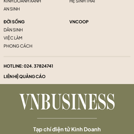
KINH DOANH XANH
HỆ SINH THÁI
AN SINH
ĐỜI SỐNG
VNCOOP
DÂN SINH
VIỆC LÀM
PHONG CÁCH
HOTLINE:
024. 37824741
LIÊN HỆ QUẢNG CÁO
Tạp chí điện tử Kinh Doanh