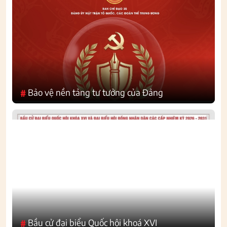
Bảo vệ nền tảng tư tưởng của Đảng
#
Bầu cử đại biểu Quốc hội khoá XVI
#