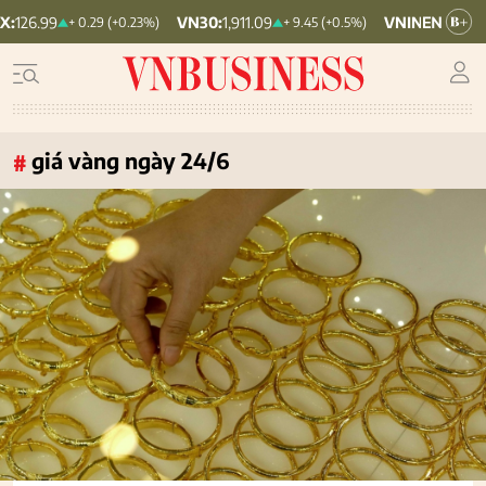
VN30:
1,911.09
VNINDEX:
1,768.06
+ 0.29 (+0.23%)
+ 9.45 (+0.5%)
giá vàng ngày 24/6
#