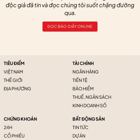
độc giả đã tin và đọc chúng tôi suốt chặng đường
qua.
ĐỌC BÁO GIẤY ONLINE
TIÊU ĐIỂM
TÀI CHÍNH
VIỆT NAM
NGÂN HÀNG
THẾ GIỚI
TIỀN TỆ
ĐỊA PHƯƠNG
BẢO HIỂM
THUẾ, NGÂN SÁCH
KINH DOANH SỐ
CHỨNG KHOÁN
BẤT ĐỘNG SẢN
24H
TIN TỨC
CỔ PHIẾU
DỰ ÁN