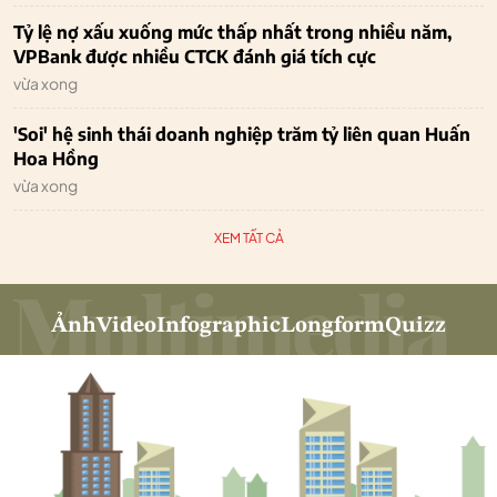
Tỷ lệ nợ xấu xuống mức thấp nhất trong nhiều năm,
VPBank được nhiều CTCK đánh giá tích cực
vừa xong
'Soi' hệ sinh thái doanh nghiệp trăm tỷ liên quan Huấn
Hoa Hồng
vừa xong
XEM TẤT CẢ
Ảnh
Video
Infographic
Longform
Quizz