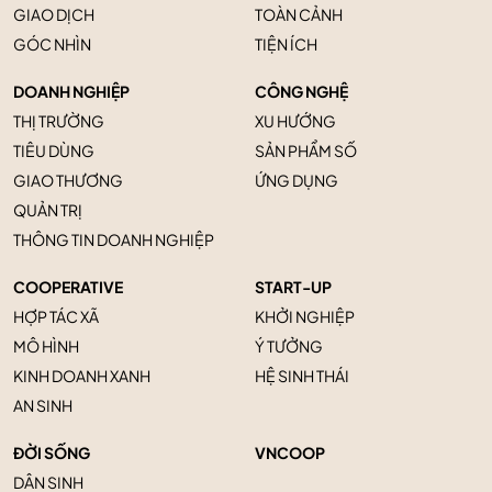
GIAO DỊCH
TOÀN CẢNH
GÓC NHÌN
TIỆN ÍCH
DOANH NGHIỆP
CÔNG NGHỆ
THỊ TRƯỜNG
XU HƯỚNG
TIÊU DÙNG
SẢN PHẨM SỐ
GIAO THƯƠNG
ỨNG DỤNG
QUẢN TRỊ
THÔNG TIN DOANH NGHIỆP
COOPERATIVE
START-UP
HỢP TÁC XÃ
KHỞI NGHIỆP
MÔ HÌNH
Ý TƯỞNG
KINH DOANH XANH
HỆ SINH THÁI
AN SINH
ĐỜI SỐNG
VNCOOP
DÂN SINH