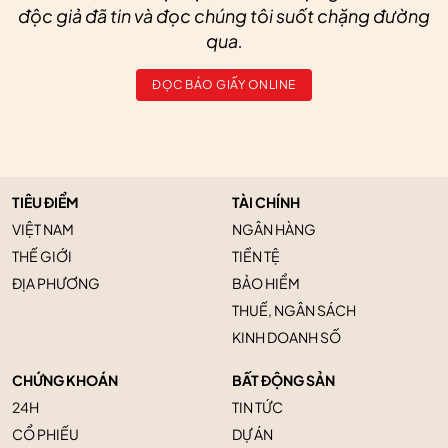
độc giả đã tin và đọc chúng tôi suốt chặng đường
qua.
ĐỌC BÁO GIẤY ONLINE
TIÊU ĐIỂM
TÀI CHÍNH
VIỆT NAM
NGÂN HÀNG
THẾ GIỚI
TIỀN TỆ
ĐỊA PHƯƠNG
BẢO HIỂM
THUẾ, NGÂN SÁCH
KINH DOANH SỐ
CHỨNG KHOÁN
BẤT ĐỘNG SẢN
24H
TIN TỨC
CỔ PHIẾU
DỰ ÁN