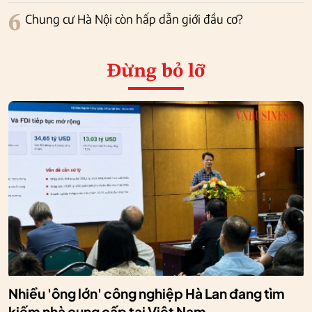
6
Chung cư Hà Nội còn hấp dẫn giới đầu cơ?
Đừng bỏ lỡ
Nhiều 'ông lớn' công nghiệp Hà Lan đang tìm
kiếm nhà cung cấp tại Việt Nam