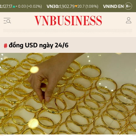
VN30:
1,902.79
VNINDEX:
1,764.78
+ 0.03 (+0.02%)
20.7 (1.08%)
19.8
đồng USD ngày 24/6
#