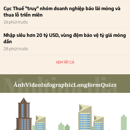
Cục Thuế "truy" nhóm doanh nghiệp báo lãi mỏng và
thua lỗ triền miên
26 phút trước
Nhập siêu hơn 20 tỷ USD, vùng đệm bảo vệ tỷ giá mỏng
dần
28 phút trước
XEM TẤT CẢ
Ảnh
Video
Infographic
Longform
Quizz