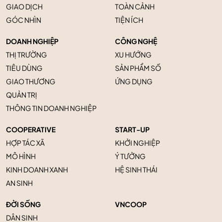
GIAO DỊCH
TOÀN CẢNH
GÓC NHÌN
TIỆN ÍCH
DOANH NGHIỆP
CÔNG NGHỆ
THỊ TRƯỜNG
XU HƯỚNG
TIÊU DÙNG
SẢN PHẨM SỐ
GIAO THƯƠNG
ỨNG DỤNG
QUẢN TRỊ
THÔNG TIN DOANH NGHIỆP
COOPERATIVE
START-UP
HỢP TÁC XÃ
KHỞI NGHIỆP
MÔ HÌNH
Ý TƯỞNG
KINH DOANH XANH
HỆ SINH THÁI
AN SINH
ĐỜI SỐNG
VNCOOP
DÂN SINH