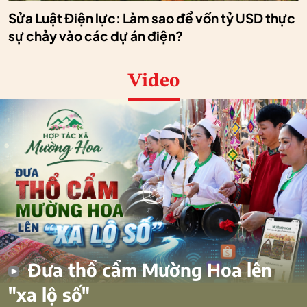
Sửa Luật Điện lực: Làm sao để vốn tỷ USD thực
sự chảy vào các dự án điện?
Video
Đưa thổ cẩm Mường Hoa lên
"xa lộ số"