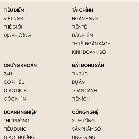
TIÊU ĐIỂM
TÀI CHÍNH
VIỆT NAM
NGÂN HÀNG
THẾ GIỚI
TIỀN TỆ
ĐỊA PHƯƠNG
BẢO HIỂM
THUẾ, NGÂN SÁCH
KINH DOANH SỐ
CHỨNG KHOÁN
BẤT ĐỘNG SẢN
24H
TIN TỨC
CỔ PHIẾU
DỰ ÁN
GIAO DỊCH
TOÀN CẢNH
GÓC NHÌN
TIỆN ÍCH
DOANH NGHIỆP
CÔNG NGHỆ
THỊ TRƯỜNG
XU HƯỚNG
TIÊU DÙNG
SẢN PHẨM SỐ
GIAO THƯƠNG
ỨNG DỤNG