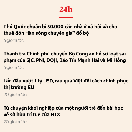
24h
Phú Quốc chuẩn bị 50.000 căn nhà ở xã hội và cho
thuê đón “làn sóng chuyên gia” đổ bộ
6 giờ trước
Thanh tra Chính phủ chuyển Bộ Công an hồ sơ loạt sai
phạm của SJC, PNJ, DOJI, Bảo Tín Mạnh Hải và Mi Hồng
6 giờ trước
Lần đầu vượt 1 tỷ USD, rau quả Việt đổi cách chinh phục
thị trường EU
20 giờ trước
Từ chuyện khởi nghiệp của một người trẻ đến bài học
về sở hữu trí tuệ của HTX
20 giờ trước