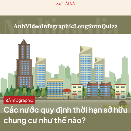
XEM TẤT CẢ
Ảnh
Video
Infographic
Longform
Quizz
Infographic
Các nước quy định thời hạn sở hữu
chung cư như thế nào?