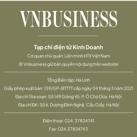
Tạp chí điện tử Kinh Doanh
Cơ quan chủ quản: Liên minh HTX Việt Nam
© Vnbusiness giữ bản quyền nội dung trên website
Tổng Biên tập: Hà Linh
Giấy phép xuất bản: 139/GP-BTTTT cấp ngày 04 tháng 3 năm 2021
Địa chỉ Tòa soạn: Số 149 Giảng Võ, P. Ô Chợ Dừa, Hà Nội
Địa chỉ ĐK: Số 6, Dương Đình Nghệ, Cầu Giấy, Hà Nội
Điện thoại:
024. 37824741
Fax:
024.37824743