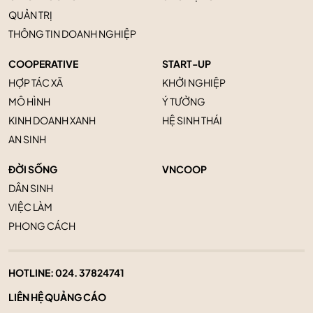
QUẢN TRỊ
THÔNG TIN DOANH NGHIỆP
COOPERATIVE
START-UP
HỢP TÁC XÃ
KHỞI NGHIỆP
MÔ HÌNH
Ý TƯỞNG
KINH DOANH XANH
HỆ SINH THÁI
AN SINH
ĐỜI SỐNG
VNCOOP
DÂN SINH
VIỆC LÀM
PHONG CÁCH
HOTLINE:
024. 37824741
LIÊN HỆ QUẢNG CÁO