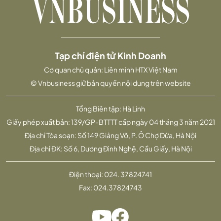
Tạp chí điện tử Kinh Doanh
Cơ quan chủ quản: Liên minh HTX Việt Nam
© Vnbusiness giữ bản quyền nội dung trên website
Tổng Biên tập: Hà Linh
Giấy phép xuất bản: 139/GP-BTTTT cấp ngày 04 tháng 3 năm 2021
Địa chỉ Tòa soạn: Số 149 Giảng Võ, P. Ô Chợ Dừa, Hà Nội
Địa chỉ ĐK: Số 6, Dương Đình Nghệ, Cầu Giấy, Hà Nội
Điện thoại:
024. 37824741
Fax:
024.37824743