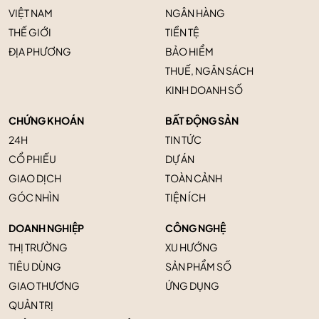
VIỆT NAM
NGÂN HÀNG
THẾ GIỚI
TIỀN TỆ
ĐỊA PHƯƠNG
BẢO HIỂM
THUẾ, NGÂN SÁCH
KINH DOANH SỐ
CHỨNG KHOÁN
BẤT ĐỘNG SẢN
24H
TIN TỨC
CỔ PHIẾU
DỰ ÁN
GIAO DỊCH
TOÀN CẢNH
GÓC NHÌN
TIỆN ÍCH
DOANH NGHIỆP
CÔNG NGHỆ
THỊ TRƯỜNG
XU HƯỚNG
TIÊU DÙNG
SẢN PHẨM SỐ
GIAO THƯƠNG
ỨNG DỤNG
QUẢN TRỊ