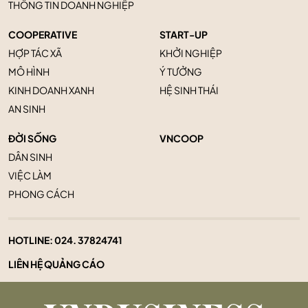
THÔNG TIN DOANH NGHIỆP
COOPERATIVE
START-UP
HỢP TÁC XÃ
KHỞI NGHIỆP
MÔ HÌNH
Ý TƯỞNG
KINH DOANH XANH
HỆ SINH THÁI
AN SINH
ĐỜI SỐNG
VNCOOP
DÂN SINH
VIỆC LÀM
PHONG CÁCH
HOTLINE:
024. 37824741
LIÊN HỆ QUẢNG CÁO