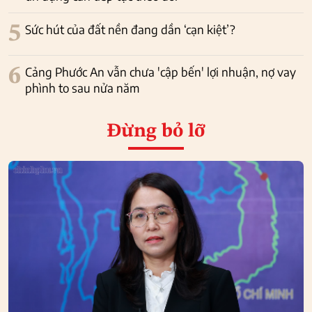
5
Sức hút của đất nền đang dần ‘cạn kiệt’?
6
Cảng Phước An vẫn chưa 'cập bến' lợi nhuận, nợ vay
phình to sau nửa năm
Đừng bỏ lỡ