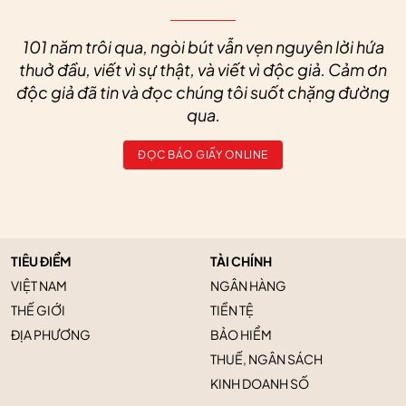
101 năm trôi qua, ngòi bút vẫn vẹn nguyên lời hứa
thuở đầu, viết vì sự thật, và viết vì độc giả. Cảm ơn
độc giả đã tin và đọc chúng tôi suốt chặng đường
qua.
ĐỌC BÁO GIẤY ONLINE
TIÊU ĐIỂM
TÀI CHÍNH
VIỆT NAM
NGÂN HÀNG
THẾ GIỚI
TIỀN TỆ
ĐỊA PHƯƠNG
BẢO HIỂM
THUẾ, NGÂN SÁCH
KINH DOANH SỐ