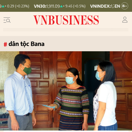
VN30:
1,911.09
VNINDEX:
1,768.06
9 (+0.23%)
+ 9.45 (+0.5%)
+ 6.83 (+0.39
dân tộc Bana
#