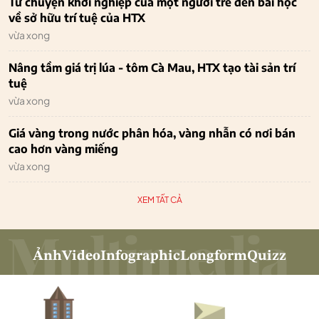
Từ chuyện khởi nghiệp của một người trẻ đến bài học
về sở hữu trí tuệ của HTX
vừa xong
Nâng tầm giá trị lúa - tôm Cà Mau, HTX tạo tài sản trí
tuệ
vừa xong
Giá vàng trong nước phân hóa, vàng nhẫn có nơi bán
cao hơn vàng miếng
vừa xong
XEM TẤT CẢ
Ảnh
Video
Infographic
Longform
Quizz