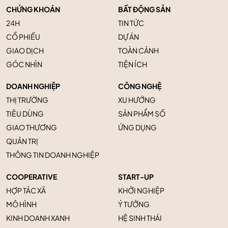
CHỨNG KHOÁN
BẤT ĐỘNG SẢN
24H
TIN TỨC
CỔ PHIẾU
DỰ ÁN
GIAO DỊCH
TOÀN CẢNH
GÓC NHÌN
TIỆN ÍCH
DOANH NGHIỆP
CÔNG NGHỆ
THỊ TRƯỜNG
XU HƯỚNG
TIÊU DÙNG
SẢN PHẨM SỐ
GIAO THƯƠNG
ỨNG DỤNG
QUẢN TRỊ
THÔNG TIN DOANH NGHIỆP
COOPERATIVE
START-UP
HỢP TÁC XÃ
KHỞI NGHIỆP
MÔ HÌNH
Ý TƯỞNG
KINH DOANH XANH
HỆ SINH THÁI