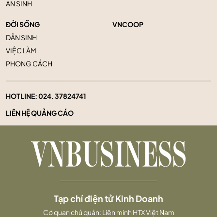
AN SINH
ĐỜI SỐNG
VNCOOP
DÂN SINH
VIỆC LÀM
PHONG CÁCH
HOTLINE:
024. 37824741
LIÊN HỆ QUẢNG CÁO
Tạp chí điện tử Kinh Doanh
Cơ quan chủ quản: Liên minh HTX Việt Nam