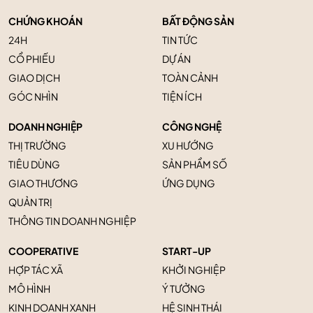
CHỨNG KHOÁN
BẤT ĐỘNG SẢN
24H
TIN TỨC
CỔ PHIẾU
DỰ ÁN
GIAO DỊCH
TOÀN CẢNH
GÓC NHÌN
TIỆN ÍCH
DOANH NGHIỆP
CÔNG NGHỆ
THỊ TRƯỜNG
XU HƯỚNG
TIÊU DÙNG
SẢN PHẨM SỐ
GIAO THƯƠNG
ỨNG DỤNG
QUẢN TRỊ
THÔNG TIN DOANH NGHIỆP
COOPERATIVE
START-UP
HỢP TÁC XÃ
KHỞI NGHIỆP
MÔ HÌNH
Ý TƯỞNG
KINH DOANH XANH
HỆ SINH THÁI