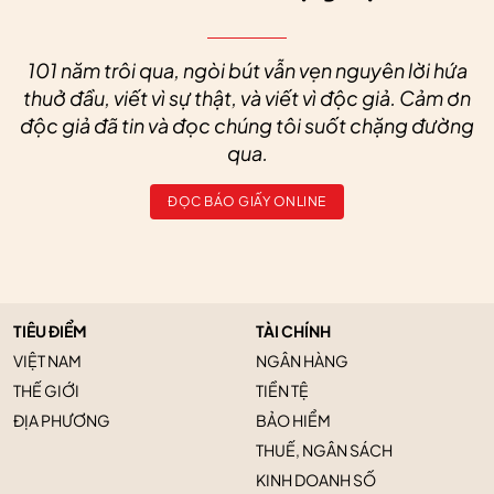
101 năm trôi qua, ngòi bút vẫn vẹn nguyên lời hứa
thuở đầu, viết vì sự thật, và viết vì độc giả. Cảm ơn
độc giả đã tin và đọc chúng tôi suốt chặng đường
qua.
ĐỌC BÁO GIẤY ONLINE
TIÊU ĐIỂM
TÀI CHÍNH
VIỆT NAM
NGÂN HÀNG
THẾ GIỚI
TIỀN TỆ
ĐỊA PHƯƠNG
BẢO HIỂM
THUẾ, NGÂN SÁCH
KINH DOANH SỐ