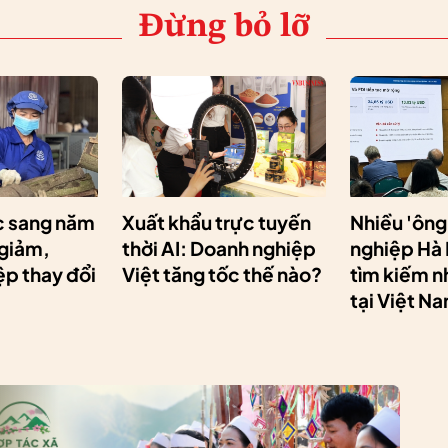
Đừng bỏ lỡ
 sang năm
Xuất khẩu trực tuyến
Nhiều 'ông
 giảm,
thời AI: Doanh nghiệp
nghiệp Hà
p thay đổi
Việt tăng tốc thế nào?
tìm kiếm n
tại Việt N