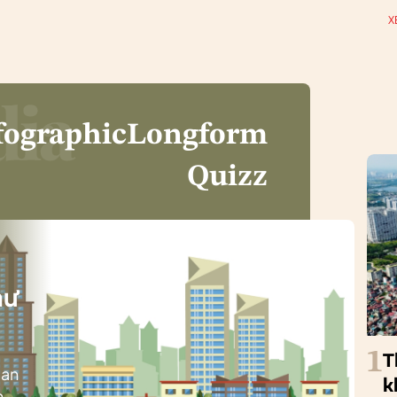
X
fographic
Longform
Quizz
i
hư
1
T
ban
k
h