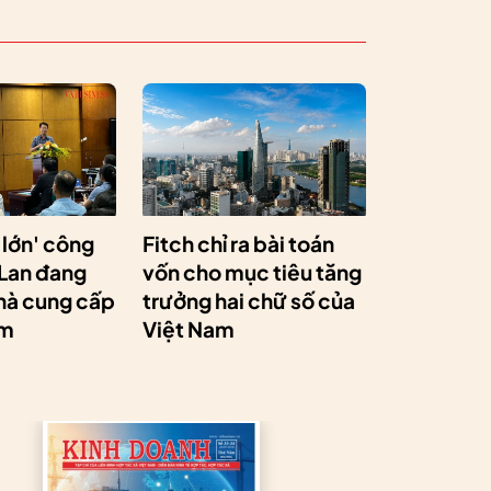
 lớn' công
Fitch chỉ ra bài toán
 Lan đang
vốn cho mục tiêu tăng
hà cung cấp
trưởng hai chữ số của
am
Việt Nam