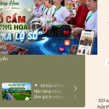
 Hoa
 đồng
Lào
ên
ướng
 nhờ
uyển
Sở hữu trí tuệ:
Nền tảng nâng
tầm giá trị nông
101 n
sản Thái Nguyên
hứa th