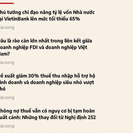
hủ tướng chỉ đạo nâng tỷ lệ vốn Nhà nước
ại VietinBank lên mức tối thiểu 65%
ừa xong
âu là rào cản lớn nhất trong liên kết giữa
oanh nghiệp FDI và doanh nghiệp Việt
Nam?
ừa xong
ề xuất giảm 30% thuế thu nhập hỗ trợ hộ
inh doanh và doanh nghiệp siêu nhỏ vượt
hó
ừa xong
hông nợ thuế vẫn có nguy cơ bị tạm hoãn
uất cảnh: Những thay đổi từ Nghị định 252
ừa xong