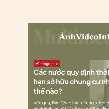
Ảnh
Video
In
Infographic
Các nước quy định thờ
hạn sở hữu chung cư n
thế nào?
Vừa qua, Ban Chấp hành Trung ương 
hành Nghị quyết 21 về quan điểm, địn