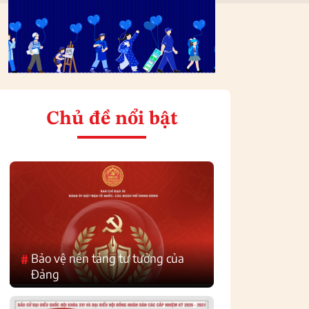
Chủ đề nổi bật
Bảo vệ nền tảng tư tưởng của
#
Đảng