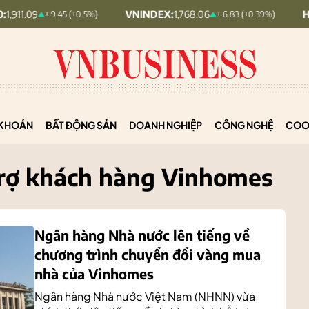
VNINDEX:
1,768.06
HNX30:
455.1
+ 9.45 (+0.5%)
+ 6.83 (+0.39%)
KHOÁN
BẤT ĐỘNG SẢN
DOANH NGHIỆP
CÔNG NGHỆ
COO
trợ khách hàng Vinhomes
Ngân hàng Nhà nước lên tiếng về
chương trình chuyển đổi vàng mua
nhà của Vinhomes
Ngân hàng Nhà nước Việt Nam (NHNN) vừa