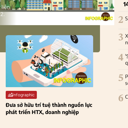
1
 liên
2.
2
S
3
X
n
4
'
q
5
P
s
Infographic
6
C
Đưa sở hữu trí tuệ thành nguồn lực
phát triển HTX, doanh nghiệp