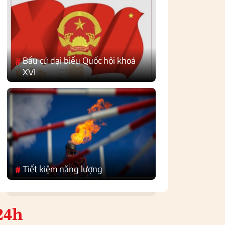
Bầu cử đại biểu Quốc hội khoá
#
XVI
Tiết kiệm năng lượng
#
24h