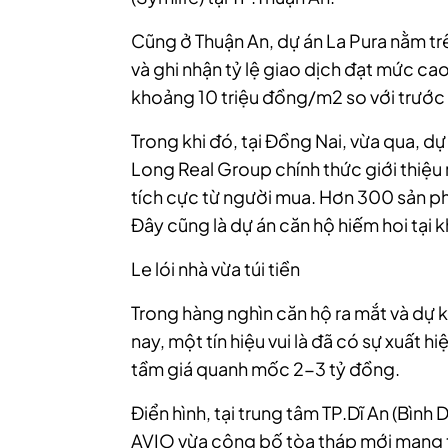
Cũng ở Thuận An, dự án La Pura nằm tr
và ghi nhận tỷ lệ giao dịch đạt mức c
khoảng 10 triệu đồng/m2 so với trước đâ
Trong khi đó, tại Đồng Nai, vừa qua, d
Long Real Group chính thức giới thiệu 
tích cực từ người mua. Hơn 300 sản p
Đây cũng là dự án căn hộ hiếm hoi tại 
Le lói nhà vừa túi tiền
Trong hàng nghìn căn hộ ra mắt và dự ki
nay, một tín hiệu vui là đã có sự xuất h
tầm giá quanh mốc 2-3 tỷ đồng.
Điển hình, tại trung tâm TP.Dĩ An (Bìn
AVIO vừa công bố tòa tháp mới mang tê