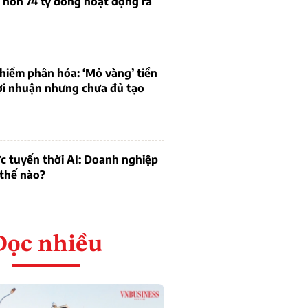
 hơn 74 tỷ đồng hoạt động ra
hiểm phân hóa: ‘Mỏ vàng’ tiền
ợi nhuận nhưng chưa đủ tạo
c tuyến thời AI: Doanh nghiệp
 thế nào?
Đọc nhiều