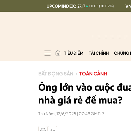
UPCOMINDEX:
127.17
VN30:
1,902.79
8.56 (2.84%)
+ 0.03 (+0.02%)
TIÊU ĐIỂM
TÀI CHÍNH
CHỨNG 
BẤT ĐỘNG SẢN
TOÀN CẢNH
Ông lớn vào cuộc đua
nhà giá rẻ để mua?
Thứ Năm, 12/6/2025 | 07:49 GMT+7