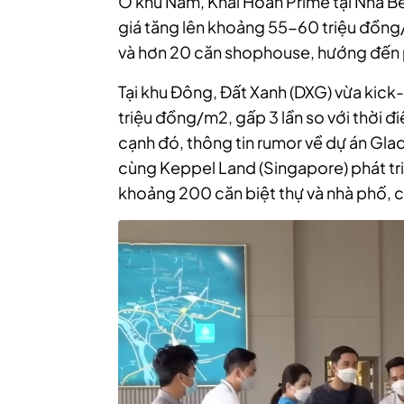
Ở khu Nam, Khải Hoàn Prime tại Nhà B
giá tăng lên khoảng 55-60 triệu đồng
và hơn 20 căn shophouse, hướng đến 
Tại khu Đông, Đất Xanh (DXG) vừa kick-o
triệu đồng/m2, gấp 3 lần so với thời 
cạnh đó, thông tin rumor về dự án Gla
cùng Keppel Land (Singapore) phát triể
khoảng 200 căn biệt thự và nhà phố, c