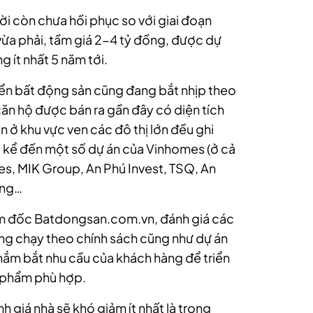
ời còn chưa hồi phục so với giai đoạn
vừa phải, tầm giá 2-4 tỷ đồng, được dự
 ít nhất 5 năm tới.
iển bất động sản cũng đang bắt nhịp theo
căn hộ được bán ra gần đây có diện tích
ở khu vực ven các đô thị lớn đều ghi
ể kể đến một số dự án của Vinhomes (ở cả
es, MIK Group, An Phú Invest, TSQ, An
ông…
 đốc Batdongsan.com.vn, đánh giá các
hàng chạy theo chính sách cũng như dự án
nắm bắt nhu cầu của khách hàng để triển
n phẩm phù hợp.
 giá nhà sẽ khó giảm ít nhất là trong