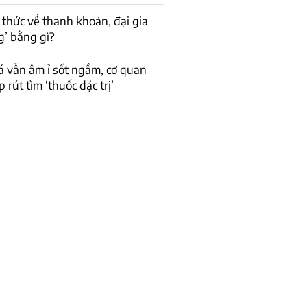
 thức về thanh khoản, đại gia
g’ bằng gì?
á vẫn âm ỉ sốt ngầm, cơ quan
 rút tìm ‘thuốc đặc trị’