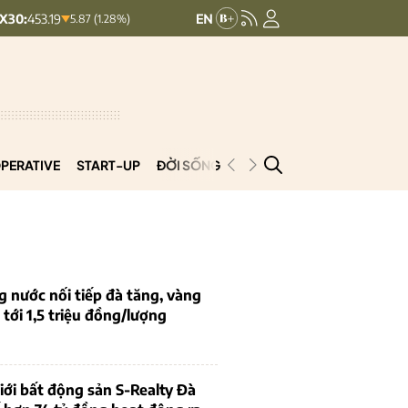
HNXINDEX:
292.64
UPCOMINDEX
5.87 (1.28%)
8.56 (2.84%)
PERATIVE
START-UP
ĐỜI SỐNG
PODCAST
VNCOOP
g nước nối tiếp đà tăng, vàng
tới 1,5 triệu đồng/lượng
iới bất động sản S-Realty Đà