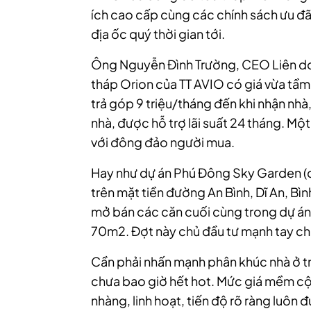
ích cao cấp cùng các chính sách ưu đãi
địa ốc quý thời gian tới.
Ông Nguyễn Đình Trường, CEO Liên doa
tháp Orion của TT AVIO có giá vừa tầ
trả góp 9 triệu/tháng đến khi nhận nh
nhà, được hỗ trợ lãi suất 24 tháng. M
với đông đảo người mua.
Hay như dự án Phú Đông Sky Garden (đã
trên mặt tiền đường An Bình, Dĩ An, Bì
mở bán các căn cuối cùng trong dự án
70m2. Đợt này chủ đầu tư mạnh tay chi
Cần phải nhấn mạnh phân khúc nhà ở tr
chưa bao giờ hết hot. Mức giá mềm cộ
nhàng, linh hoạt, tiến độ rõ ràng luô