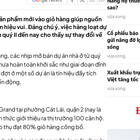
Nẵng nợ thuế
sao?
vừa xong
sản phẩm mới vào giỏ hàng giúp nguồn
 hiệu vui. Đáng chú ý, việc hàng loạt dự
Cổ phiếu bảo 
u quý II đến nay cho thấy sự thay đổi về
gửi nâng đỡ l
sóng
àng, các nhịp mở bán dự án nhà ở từ quý
vừa xong
hưa hoàn toàn khởi sắc như giai đoạn đỉnh
ợt ở một số dự án là tín hiệu đầy tích
Xuất khẩu trự
Việt tăng tốc
iến động.
vừa xong
Grand tại phường Cát Lái, quận 2 (nay là
 thức giới thiệu ra thị trường 100 căn hộ.
hấp thụ đạt 80% giỏ hàng công bố.