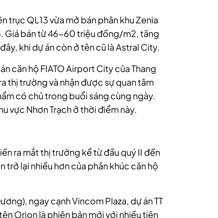
ên trục QL13 vừa mở bán phân khu Zenia
ao. Giá bán từ 46-60 triệu đồng/m2, tăng
y, khi dự án còn ở tên cũ là Astral City.
ự án căn hộ FIATO Airport City của Thang
ra thị trường và nhận được sự quan tâm
hẩm có chủ trong buổi sáng cùng ngày.
khu vực Nhơn Trạch ở thời điểm này.
ến ra mắt thị trường kể từ đầu quý II đến
iện trở lại nhiều hơn của phân khúc căn hộ
h Dương), ngay cạnh Vincom Plaza, dự án TT
n Orion là phiên bản mới với nhiều tiện