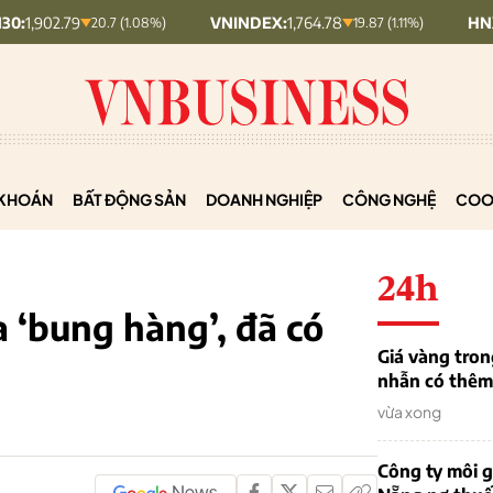
VNINDEX:
1,764.78
HNX30:
453.19
20.7 (1.08%)
19.87 (1.11%)
KHOÁN
BẤT ĐỘNG SẢN
DOANH NGHIỆP
CÔNG NGHỆ
COO
24h
 ‘bung hàng’, đã có
Giá vàng tron
nhẫn có thêm 
vừa xong
Công ty môi g