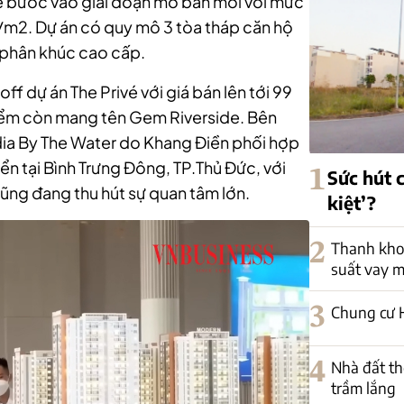
è bước vào giai đoạn mở bán mới với mức
/m2. Dự án có quy mô 3 tòa tháp căn hộ
phân khúc cao cấp.
ff dự án The Privé với giá bán lên tới 99
điểm còn mang tên Gem Riverside. Bên
dia By The Water do Khang Điền phối hợp
n tại Bình Trưng Đông, TP.Thủ Đức, với
1
Sức hút 
ũng đang thu hút sự quan tâm lớn.
kiệt’?
2
Thanh khoả
suất vay 
3
Chung cư H
4
Nhà đất th
trầm lắng