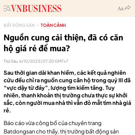
BẤT ĐỘNG SẢN
TOÀN CẢNH
Nguồn cung cải thiện, đã có căn
hộ giá rẻ để mua?
Thứ Sáu, 6/10/2023 | 07:20 GMT+7
Sau thời gian dài khan hiếm, các kết quả nghiên
cứu đều chỉ ra nguồn cung căn hộ trong quý III đã
“vực dậy từ đáy”, lượng tìm kiếm tăng. Tuy
nhiên, thanh khoản thị trường chưa thực sự khởi
sắc, còn người mua nhà thì vẫn đỏ mắt tìm nhà giá
rẻ.
Báo cáo vừa công bố của chuyên trang
Batdongsan cho thấy, thị trường bất động sản