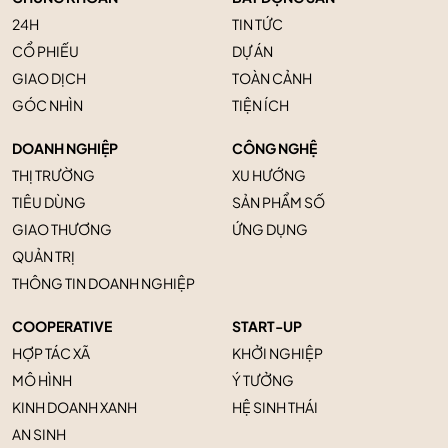
24H
TIN TỨC
CỔ PHIẾU
DỰ ÁN
GIAO DỊCH
TOÀN CẢNH
GÓC NHÌN
TIỆN ÍCH
DOANH NGHIỆP
CÔNG NGHỆ
THỊ TRƯỜNG
XU HƯỚNG
TIÊU DÙNG
SẢN PHẨM SỐ
GIAO THƯƠNG
ỨNG DỤNG
QUẢN TRỊ
THÔNG TIN DOANH NGHIỆP
COOPERATIVE
START-UP
HỢP TÁC XÃ
KHỞI NGHIỆP
MÔ HÌNH
Ý TƯỞNG
KINH DOANH XANH
HỆ SINH THÁI
AN SINH