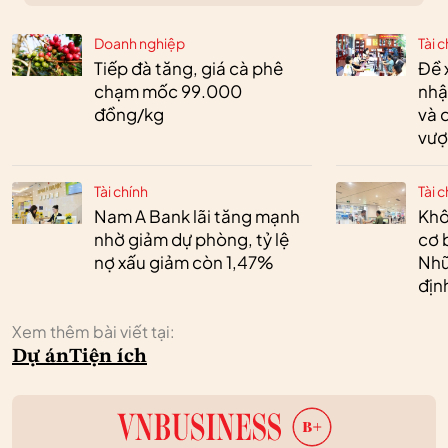
Doanh nghiệp
Tài c
Tiếp đà tăng, giá cà phê
Đề 
chạm mốc 99.000
nhậ
đồng/kg
và 
vượ
Tài chính
Tài c
Nam A Bank lãi tăng mạnh
Khô
nhờ giảm dự phòng, tỷ lệ
cơ 
nợ xấu giảm còn 1,47%
Nhữ
địn
Xem thêm bài viết tại:
Dự án
Tiện ích