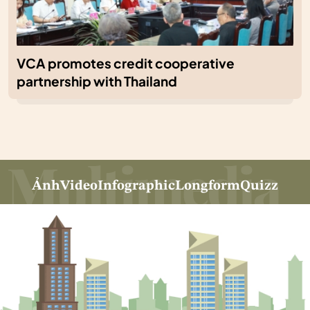
VCA promotes credit cooperative
partnership with Thailand
Ảnh
Video
Infographic
Longform
Quizz