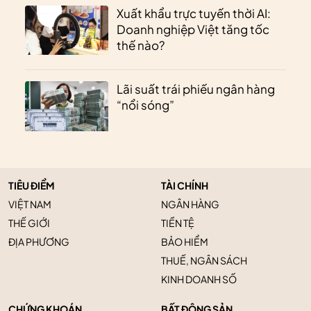
Xuất khẩu trực tuyến thời AI:
Doanh nghiệp Việt tăng tốc
thế nào?
Lãi suất trái phiếu ngân hàng
“nổi sóng”
TIÊU ĐIỂM
TÀI CHÍNH
VIỆT NAM
NGÂN HÀNG
THẾ GIỚI
TIỀN TỆ
ĐỊA PHƯƠNG
BẢO HIỂM
THUẾ, NGÂN SÁCH
KINH DOANH SỐ
CHỨNG KHOÁN
BẤT ĐỘNG SẢN