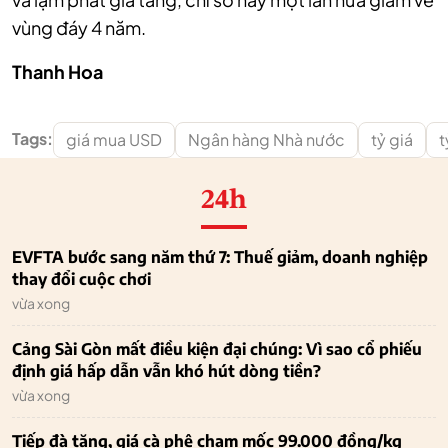
vùng đáy 4 năm.
Thanh Hoa
Tags:
giá mua USD
Ngân hàng Nhà nước
tỷ giá
t
24h
EVFTA bước sang năm thứ 7: Thuế giảm, doanh nghiệp
thay đổi cuộc chơi
vừa xong
Cảng Sài Gòn mất điều kiện đại chúng: Vì sao cổ phiếu
định giá hấp dẫn vẫn khó hút dòng tiền?
vừa xong
Tiếp đà tăng, giá cà phê chạm mốc 99.000 đồng/kg