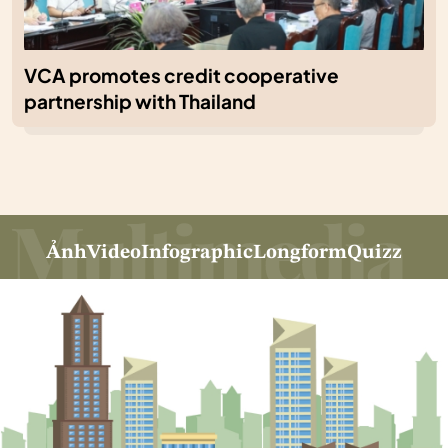
VCA promotes credit cooperative
partnership with Thailand
Ảnh
Video
Infographic
Longform
Quizz