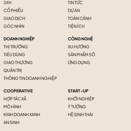
24H
TIN TỨC
CỔ PHIẾU
DỰ ÁN
GIAO DỊCH
TOÀN CẢNH
GÓC NHÌN
TIỆN ÍCH
DOANH NGHIỆP
CÔNG NGHỆ
THỊ TRƯỜNG
XU HƯỚNG
TIÊU DÙNG
SẢN PHẨM SỐ
GIAO THƯƠNG
ỨNG DỤNG
QUẢN TRỊ
THÔNG TIN DOANH NGHIỆP
COOPERATIVE
START-UP
HỢP TÁC XÃ
KHỞI NGHIỆP
MÔ HÌNH
Ý TƯỞNG
KINH DOANH XANH
HỆ SINH THÁI
AN SINH