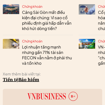
Chứng khoán
Chứ
Cảng Sài Gòn mất điều
Cổ 
kiện đại chúng: Vì sao cổ
hóa
phiếu định giá hấp dẫn vẫn
nân
khó hút dòng tiền?
chư
Chứng khoán
Chứ
Lợi nhuận tăng mạnh
VN-
nhưng gần 71% tài sản
như
FECON vẫn nằm ở phải thu
"ch
và tồn kho
gần 
Xem thêm bài viết tại:
Tiền tệ
Bảo hiểm