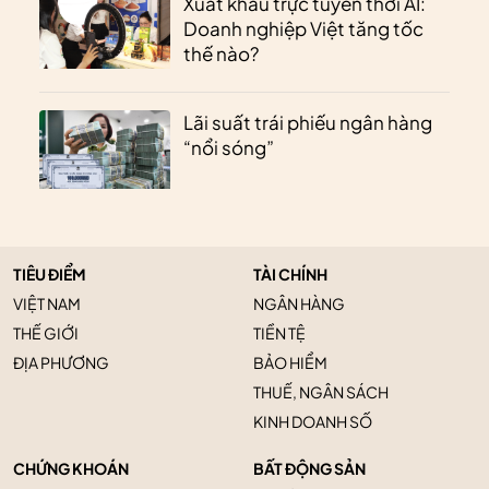
Xuất khẩu trực tuyến thời AI:
Doanh nghiệp Việt tăng tốc
thế nào?
Lãi suất trái phiếu ngân hàng
“nổi sóng”
TIÊU ĐIỂM
TÀI CHÍNH
VIỆT NAM
NGÂN HÀNG
THẾ GIỚI
TIỀN TỆ
ĐỊA PHƯƠNG
BẢO HIỂM
THUẾ, NGÂN SÁCH
KINH DOANH SỐ
CHỨNG KHOÁN
BẤT ĐỘNG SẢN