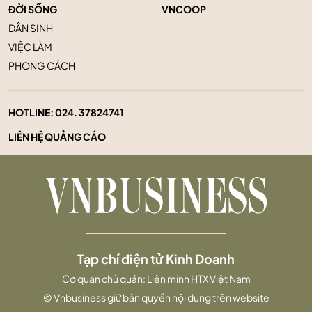
ĐỜI SỐNG
VNCOOP
DÂN SINH
VIỆC LÀM
PHONG CÁCH
HOTLINE:
024. 37824741
LIÊN HỆ QUẢNG CÁO
Tạp chí điện tử Kinh Doanh
Cơ quan chủ quản: Liên minh HTX Việt Nam
© Vnbusiness giữ bản quyền nội dung trên website