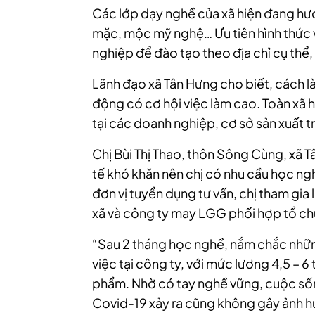
Các lớp dạy nghề của xã hiện đang hư
mặc, mộc mỹ nghệ… Ưu tiên hình thức v
nghiệp để đào tạo theo địa chỉ cụ thể,
Lãnh đạo xã Tân Hưng cho biết, cách làm
động có cơ hội việc làm cao. Toàn xã 
tại các doanh nghiệp, cơ sở sản xuất 
Chị Bùi Thị Thao, thôn Sông Cùng, xã Tâ
tế khó khăn nên chị có nhu cầu học n
đơn vị tuyển dụng tư vấn, chị tham g
xã và công ty may LGG phối hợp tổ ch
“Sau 2 tháng học nghề, nắm chắc nhữn
việc tại công ty, với mức lương 4,5 – 6
phẩm. Nhờ có tay nghề vững, cuộc sốn
Covid-19 xảy ra cũng không gây ảnh hư