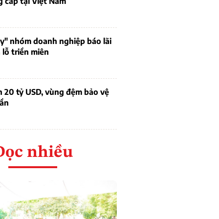
 cấp tại Việt Nam
uy" nhóm doanh nghiệp báo lãi
lỗ triền miên
n 20 tỷ USD, vùng đệm bảo vệ
dần
Đọc nhiều