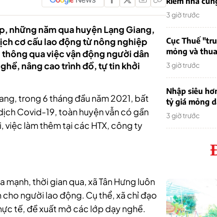
kiếm nhà cung
3 giờ trước
 hẹp, những năm qua huyện Lạng Giang,
dịch cơ cấu lao động từ nông nghiệp
Cục Thuế "tr
mỏng và thua 
… thông qua việc vận động người dân
hề, nâng cao trình đồ, tự tin khởi
3 giờ trước
Nhập siêu hơ
g, trong 6 tháng đầu năm 2021, bất
tỷ giá mỏng 
dịch Covid-19, toàn huyện vẫn có gần
3 giờ trước
 việc làm thêm tại các HTX, công ty
a mạnh, thời gian qua, xã Tân Hưng luôn
 cho người lao động. Cụ thể, xã chỉ đạo
thực tế, đề xuất mở các lớp dạy nghề.