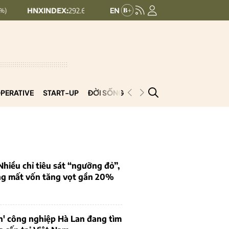
DEX:
292.64
UPCOMINDEX:
127.17
8.56 (2.84%)
+ 0.03 (+0.02%)
PERATIVE
START-UP
ĐỜI SỐNG
PODCAST
VNCOOP
iều chỉ tiêu sát “ngưỡng đỏ”,
ng mất vốn tăng vọt gần 20%
n' công nghiệp Hà Lan đang tìm