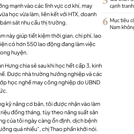
5
ớng mạnh vào các lĩnh vực cơ khí, may
cạnh tranh
ừa học vừa làm, liên kết với HTX, doanh
6
Mục tiêu c
 bám sát nhu cầu thị trường.
Nam không
 này giúp tiết kiệm thời gian, chi phí, lao
hiện có hơn 550 lao động đang làm việc
trong huyện.
n Hưng chia sẻ sau khi học hết cấp 3, kinh
ghề. Được nhà trường hướng nghiệp và các
ia lớp học nghề may công nghiệp do UBND
ức.
g kỹ năng cơ bản, tôi được nhận vào làm
 triệu đồng tháng, tùy theo năng suất sản
g của tôi ngày càng ổn định, dịch bệnh
ởng quá nhiều”, chị Thao phấn khởi nói.