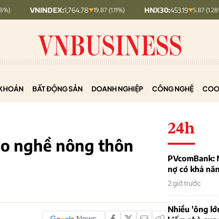
DEX:
1,764.78
HNX30:
453.19
HNXIN
19.87 (1.11%)
5.87 (1.28%)
KHOÁN
BẤT ĐỘNG SẢN
DOANH NGHIỆP
CÔNG NGHỆ
COO
24h
ạo nghề nông thôn
PVcomBank: Nh
nợ có khả nă
2 giờ trước
Nhiều 'ông lớ