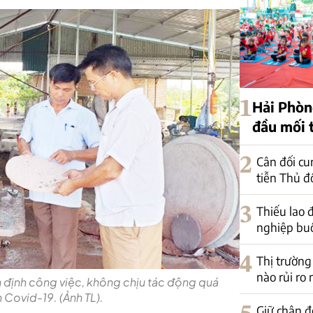
1
Hải Phòn
đầu mối 
2
Cân đối cu
tiễn Thủ đ
3
Thiếu lao
nghiệp buộ
4
Thị trường
nào rủi ro
 định công việc, không chịu tác động quá
 Covid-19. (Ảnh TL).
Giữ chân đ