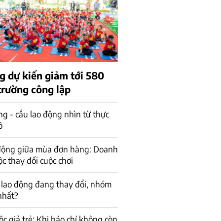
g dự kiến giảm tới 580
trường công lập
ng - cầu lao động nhìn từ thực
ô
 động giữa mùa đơn hàng: Doanh
c thay đổi cuộc chơi
 lao động đang thay đổi, nhóm
 nhất?
ộc giả trẻ: Khi báo chí không còn