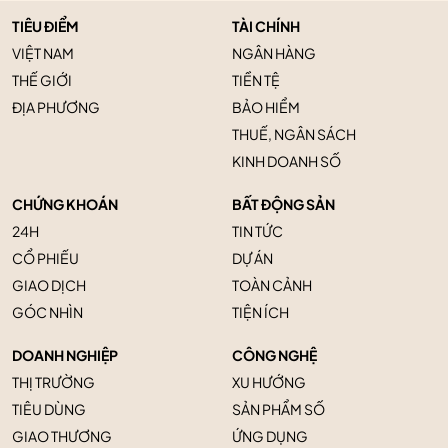
TIÊU ĐIỂM
TÀI CHÍNH
VIỆT NAM
NGÂN HÀNG
THẾ GIỚI
TIỀN TỆ
ĐỊA PHƯƠNG
BẢO HIỂM
THUẾ, NGÂN SÁCH
KINH DOANH SỐ
CHỨNG KHOÁN
BẤT ĐỘNG SẢN
24H
TIN TỨC
CỔ PHIẾU
DỰ ÁN
GIAO DỊCH
TOÀN CẢNH
GÓC NHÌN
TIỆN ÍCH
DOANH NGHIỆP
CÔNG NGHỆ
THỊ TRƯỜNG
XU HƯỚNG
TIÊU DÙNG
SẢN PHẨM SỐ
GIAO THƯƠNG
ỨNG DỤNG