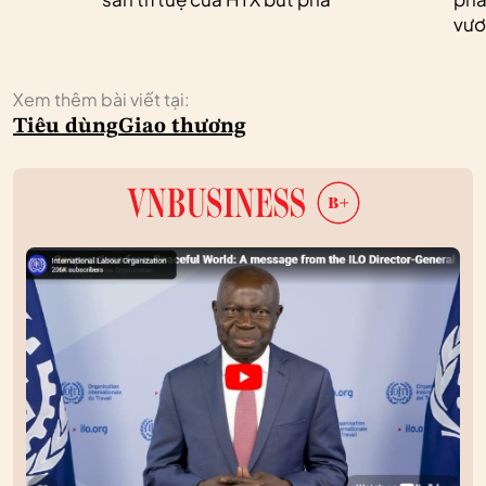
vươ
Xem thêm bài viết tại:
Tiêu dùng
Giao thương