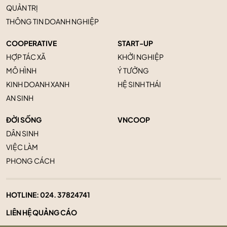
QUẢN TRỊ
THÔNG TIN DOANH NGHIỆP
COOPERATIVE
START-UP
HỢP TÁC XÃ
KHỞI NGHIỆP
MÔ HÌNH
Ý TƯỞNG
KINH DOANH XANH
HỆ SINH THÁI
AN SINH
ĐỜI SỐNG
VNCOOP
DÂN SINH
VIỆC LÀM
PHONG CÁCH
HOTLINE:
024. 37824741
LIÊN HỆ QUẢNG CÁO