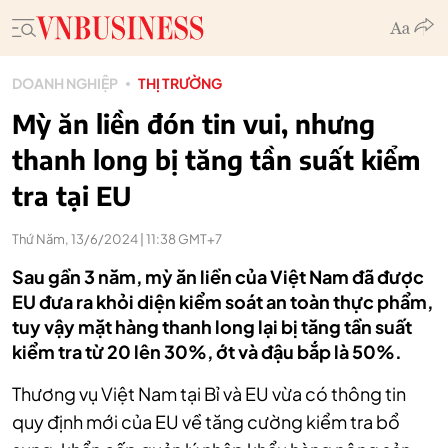
DOANH NGHIỆP
THỊ TRƯỜNG
Mỳ ăn liền đón tin vui, nhưng
thanh long bị tăng tần suất kiểm
tra tại EU
Thứ Năm, 13/6/2024 | 11:38 GMT+7
Sau gần 3 năm, mỳ ăn liền của Việt Nam đã được
EU đưa ra khỏi diện kiểm soát an toàn thực phẩm,
tuy vậy mặt hàng thanh long lại bị tăng tần suất
kiểm tra từ 20 lên 30%, ớt và đậu bắp là 50%.
Thương vụ Việt Nam tại Bỉ và EU vừa có thông tin
quy định mới của EU về tăng cường kiểm tra bổ