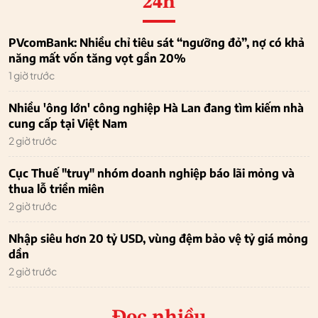
24h
PVcomBank: Nhiều chỉ tiêu sát “ngưỡng đỏ”, nợ có khả
năng mất vốn tăng vọt gần 20%
1 giờ trước
Nhiều 'ông lớn' công nghiệp Hà Lan đang tìm kiếm nhà
cung cấp tại Việt Nam
2 giờ trước
Cục Thuế "truy" nhóm doanh nghiệp báo lãi mỏng và
thua lỗ triền miên
2 giờ trước
Nhập siêu hơn 20 tỷ USD, vùng đệm bảo vệ tỷ giá mỏng
dần
2 giờ trước