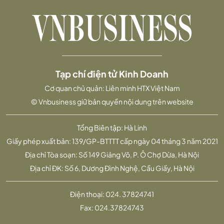
Tạp chí điện tử Kinh Doanh
Cơ quan chủ quản: Liên minh HTX Việt Nam
© Vnbusiness giữ bản quyền nội dung trên website
Tổng Biên tập: Hà Linh
Giấy phép xuất bản: 139/GP-BTTTT cấp ngày 04 tháng 3 năm 2021
Địa chỉ Tòa soạn: Số 149 Giảng Võ, P. Ô Chợ Dừa, Hà Nội
Địa chỉ ĐK: Số 6, Dương Đình Nghệ, Cầu Giấy, Hà Nội
Điện thoại:
024. 37824741
Fax:
024.37824743