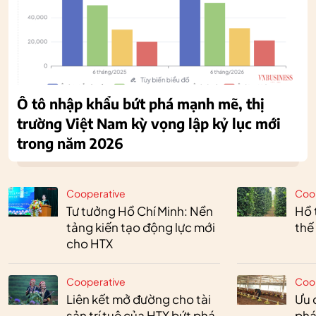
Ô tô nhập khẩu bứt phá mạnh mẽ, thị
trường Việt Nam kỳ vọng lập kỷ lục mới
trong năm 2026
Cooperative
Coo
Tư tưởng Hồ Chí Minh: Nền
Hồ 
tảng kiến tạo động lực mới
thế
cho HTX
Cooperative
Coo
Liên kết mở đường cho tài
Ưu 
sản trí tuệ của HTX bứt phá
phá