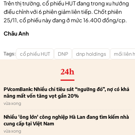
Trên thị trường, cổ phiếu HUT đang trong xu hướng
điều chỉnh với 6 phiên giảm liên tiếp. Chốt phiên
25/11, cổ phiếu này đang ở mức 16.400 đồng/cp.
Châu Anh
Tags:
cổ phiếu HUT
DNP
dnp holdings
mối liên 
24h
PVcomBank: Nhiều chỉ tiêu sát “ngưỡng đỏ”, nợ có khả
năng mất vốn tăng vọt gần 20%
vừa xong
Nhiều 'ông lớn' công nghiệp Hà Lan đang tìm kiếm nhà
cung cấp tại Việt Nam
vừa xong