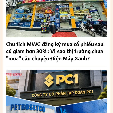
Chủ tịch MWG đăng ký mua cổ phiếu sau
cú giảm hơn 30%: Vì sao thị trường chưa
"mua" câu chuyện Điện Máy Xanh?