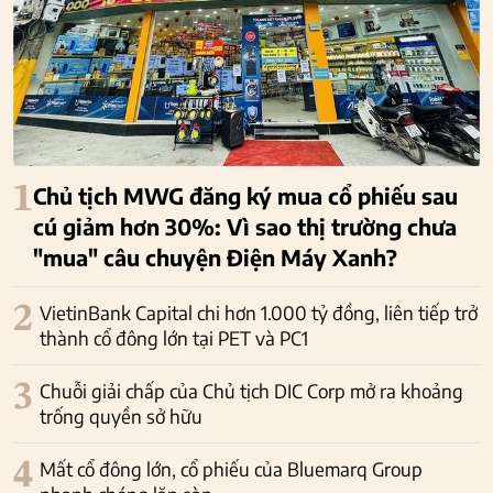
1
Chủ tịch MWG đăng ký mua cổ phiếu sau
cú giảm hơn 30%: Vì sao thị trường chưa
"mua" câu chuyện Điện Máy Xanh?
2
VietinBank Capital chi hơn 1.000 tỷ đồng, liên tiếp trở
thành cổ đông lớn tại PET và PC1
3
Chuỗi giải chấp của Chủ tịch DIC Corp mở ra khoảng
trống quyền sở hữu
4
Mất cổ đông lớn, cổ phiếu của Bluemarq Group