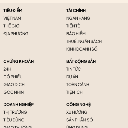
TIÊU ĐIỂM
TÀI CHÍNH
VIỆT NAM
NGÂN HÀNG
THẾ GIỚI
TIỀN TỆ
ĐỊA PHƯƠNG
BẢO HIỂM
THUẾ, NGÂN SÁCH
KINH DOANH SỐ
CHỨNG KHOÁN
BẤT ĐỘNG SẢN
24H
TIN TỨC
CỔ PHIẾU
DỰ ÁN
GIAO DỊCH
TOÀN CẢNH
GÓC NHÌN
TIỆN ÍCH
DOANH NGHIỆP
CÔNG NGHỆ
THỊ TRƯỜNG
XU HƯỚNG
TIÊU DÙNG
SẢN PHẨM SỐ
GIAO THƯƠNG
ỨNG DỤNG