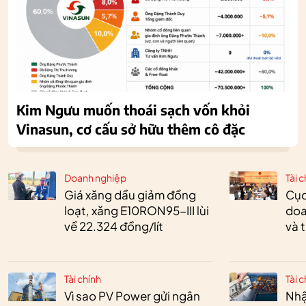
Kim Ngưu muốn thoái sạch vốn khỏi
Vinasun, cơ cấu sở hữu thêm cô đặc
Doanh nghiệp
Tài c
Giá xăng dầu giảm đồng
Cục
loạt, xăng E10RON95-III lùi
doa
về 22.324 đồng/lít
và 
Tài chính
Tài c
Vì sao PV Power gửi ngân
Nhậ