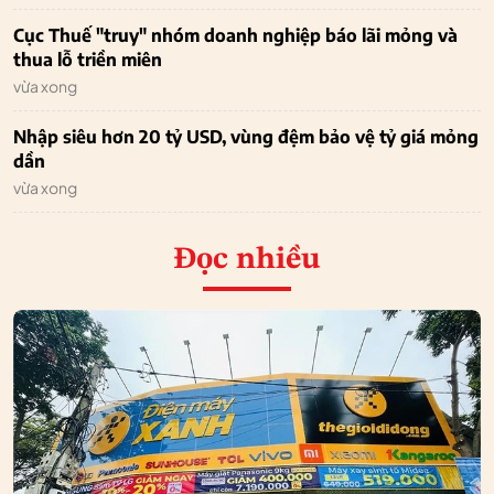
Cục Thuế "truy" nhóm doanh nghiệp báo lãi mỏng và
thua lỗ triền miên
vừa xong
Nhập siêu hơn 20 tỷ USD, vùng đệm bảo vệ tỷ giá mỏng
dần
vừa xong
Đọc nhiều