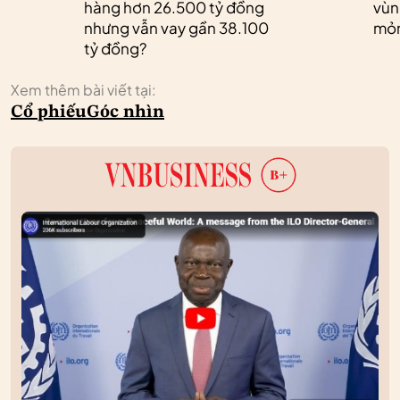
hàng hơn 26.500 tỷ đồng
vùn
nhưng vẫn vay gần 38.100
mỏ
tỷ đồng?
Xem thêm bài viết tại:
Cổ phiếu
Góc nhìn