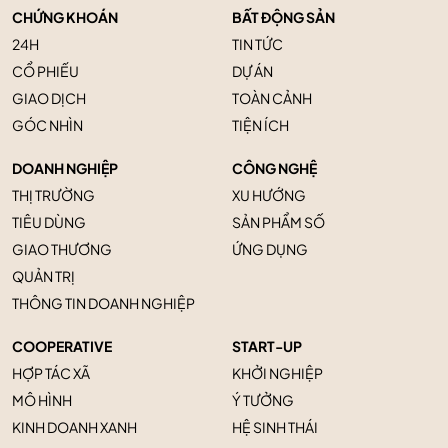
CHỨNG KHOÁN
BẤT ĐỘNG SẢN
24H
TIN TỨC
CỔ PHIẾU
DỰ ÁN
GIAO DỊCH
TOÀN CẢNH
GÓC NHÌN
TIỆN ÍCH
DOANH NGHIỆP
CÔNG NGHỆ
THỊ TRƯỜNG
XU HƯỚNG
TIÊU DÙNG
SẢN PHẨM SỐ
GIAO THƯƠNG
ỨNG DỤNG
QUẢN TRỊ
THÔNG TIN DOANH NGHIỆP
COOPERATIVE
START-UP
HỢP TÁC XÃ
KHỞI NGHIỆP
MÔ HÌNH
Ý TƯỞNG
KINH DOANH XANH
HỆ SINH THÁI