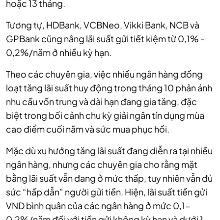
hoặc 13 tháng.
Tương tự, HDBank, VCBNeo, Vikki Bank, NCB và
GPBank cũng nâng lãi suất gửi tiết kiệm từ 0,1% -
0,2%/năm ở nhiều kỳ hạn.
Theo các chuyên gia, việc nhiều ngân hàng đồng
loạt tăng lãi suất huy động trong tháng 10 phản ánh
nhu cầu vốn trung và dài hạn đang gia tăng, đặc
biệt trong bối cảnh chu kỳ giải ngân tín dụng mùa
cao điểm cuối năm và sức mua phục hồi.
Mặc dù xu hướng tăng lãi suất đang diễn ra tại nhiều
ngân hàng, nhưng các chuyên gia cho rằng mặt
bằng lãi suất vẫn đang ở mức thấp, tuy nhiên vẫn đủ
sức “hấp dẫn” người gửi tiền. Hiện, lãi suất tiền gửi
VND bình quân của các ngân hàng ở mức 0,1-
0,2%/năm đối với tiền gửi không kỳ hạn và dưới 1