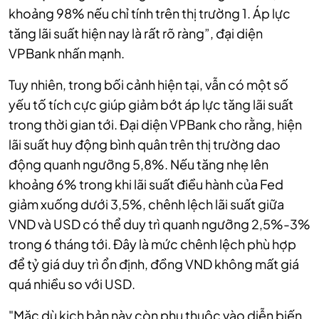
khoảng 98% nếu chỉ tính trên thị trường 1. Áp lực
tăng lãi suất hiện nay là rất rõ ràng”, đại diện
VPBank nhấn mạnh.
Tuy nhiên, trong bối cảnh hiện tại, vẫn có một số
yếu tố tích cực giúp giảm bớt áp lực tăng lãi suất
trong thời gian tới. Đại diện VPBank cho rằng, hiện
lãi suất huy động bình quân trên thị trường dao
động quanh ngưỡng 5,8%. Nếu tăng nhẹ lên
khoảng 6% trong khi lãi suất điều hành của Fed
giảm xuống dưới 3,5%, chênh lệch lãi suất giữa
VND và USD có thể duy trì quanh ngưỡng 2,5%-3%
trong 6 tháng tới. Đây là mức chênh lệch phù hợp
để tỷ giá duy trì ổn định, đồng VND không mất giá
quá nhiều so với USD.
"Mặc dù kịch bản này còn phụ thuộc vào diễn biến