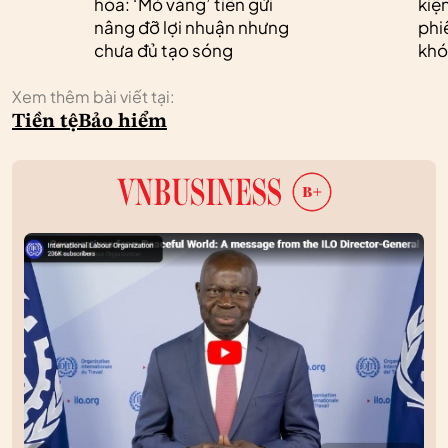
hóa: ‘Mỏ vàng’ tiền gửi
kiệ
nâng đỡ lợi nhuận nhưng
phi
chưa đủ tạo sóng
khó
Xem thêm bài viết tại:
Tiền tệ
Bảo hiểm