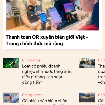
Thanh toán QR xuyên biên giới Việt -
Trung chính thức mở rộng
Chứng khoán
Chứ
Loạt cổ phiếu doanh
Thé
nghiệp nhà nước tăng trần,
doa
điều gì đang kích hoạt
tro
dòng tiền?
vốn
Chứng khoán
Chứ
Cổ phiếu bảo hiểm phân
Cản