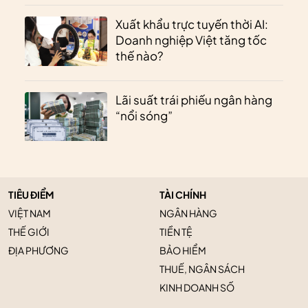
Xuất khẩu trực tuyến thời AI:
Doanh nghiệp Việt tăng tốc
thế nào?
Lãi suất trái phiếu ngân hàng
“nổi sóng”
TIÊU ĐIỂM
TÀI CHÍNH
VIỆT NAM
NGÂN HÀNG
THẾ GIỚI
TIỀN TỆ
ĐỊA PHƯƠNG
BẢO HIỂM
THUẾ, NGÂN SÁCH
KINH DOANH SỐ