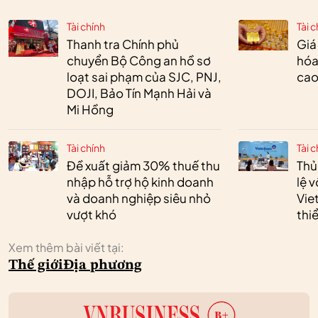
Tài chính
Tài c
Thanh tra Chính phủ
Giá
chuyển Bộ Công an hồ sơ
hóa
loạt sai phạm của SJC, PNJ,
cao
DOJI, Bảo Tín Mạnh Hải và
Mi Hồng
Tài chính
Tài c
Đề xuất giảm 30% thuế thu
Thủ
nhập hỗ trợ hộ kinh doanh
lệ 
và doanh nghiệp siêu nhỏ
Vie
vượt khó
thi
Xem thêm bài viết tại:
Thế giới
Địa phương