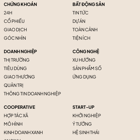
CHỨNG KHOÁN
BẤT ĐỘNG SẢN
24H
TIN TỨC
CỔ PHIẾU
DỰ ÁN
GIAO DỊCH
TOÀN CẢNH
GÓC NHÌN
TIỆN ÍCH
DOANH NGHIỆP
CÔNG NGHỆ
THỊ TRƯỜNG
XU HƯỚNG
TIÊU DÙNG
SẢN PHẨM SỐ
GIAO THƯƠNG
ỨNG DỤNG
QUẢN TRỊ
THÔNG TIN DOANH NGHIỆP
COOPERATIVE
START-UP
HỢP TÁC XÃ
KHỞI NGHIỆP
MÔ HÌNH
Ý TƯỞNG
KINH DOANH XANH
HỆ SINH THÁI