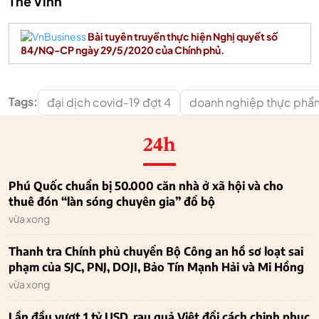
Thế Vinh
Bài tuyên truyền thực hiện Nghị quyết số
84/NQ-CP ngày 29/5/2020 của Chính phủ.
Tags:
đại dịch covid-19 đợt 4
doanh nghiệp thực phẩ
24h
Phú Quốc chuẩn bị 50.000 căn nhà ở xã hội và cho
thuê đón “làn sóng chuyên gia” đổ bộ
vừa xong
Thanh tra Chính phủ chuyển Bộ Công an hồ sơ loạt sai
phạm của SJC, PNJ, DOJI, Bảo Tín Mạnh Hải và Mi Hồng
vừa xong
Lần đầu vượt 1 tỷ USD, rau quả Việt đổi cách chinh phục