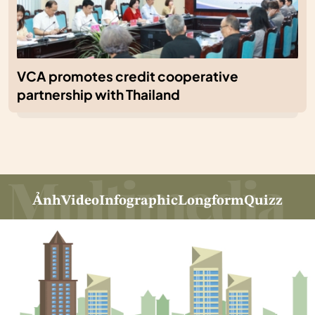
VCA promotes credit cooperative
partnership with Thailand
Ảnh
Video
Infographic
Longform
Quizz