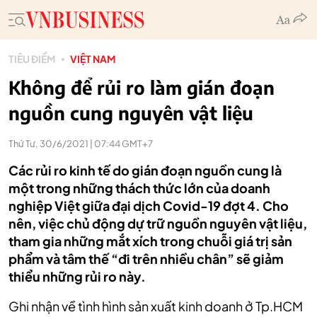
TIÊU ĐIỂM
VIỆT NAM
Không để rủi ro làm gián đoạn
nguồn cung nguyên vật liệu
Thứ Tư, 30/6/2021 | 07:44 GMT+7
Các rủi ro kinh tế do gián đoạn nguồn cung là
một trong những thách thức lớn của doanh
nghiệp Việt giữa đại dịch Covid-19 đợt 4. Cho
nên, việc chủ động dự trữ nguồn nguyên vật liệu,
tham gia những mắt xích trong chuỗi giá trị sản
phẩm và tâm thế “đi trên nhiều chân” sẽ giảm
thiểu những rủi ro này.
Ghi nhận về tình hình sản xuất kinh doanh ở Tp.HCM