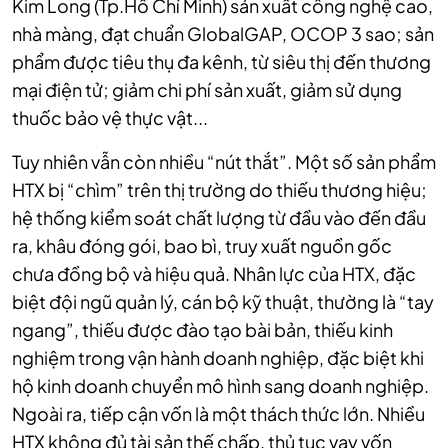
Kim Long (Tp.Hồ Chí Minh) sản xuất công nghệ cao,
nhà màng, đạt chuẩn GlobalGAP, OCOP 3 sao; sản
phẩm được tiêu thụ đa kênh, từ siêu thị đến thương
mại điện tử; giảm chi phí sản xuất, giảm sử dụng
thuốc bảo vệ thực vật...
Tuy nhiên vẫn còn nhiều “nút thắt”. Một số sản phẩm
HTX bị “chìm” trên thị trường do thiếu thương hiệu;
hệ thống kiểm soát chất lượng từ đầu vào đến đầu
ra, khâu đóng gói, bao bì, truy xuất nguồn gốc
chưa đồng bộ và hiệu quả. Nhân lực của HTX, đặc
biệt đội ngũ quản lý, cán bộ kỹ thuật, thường là “tay
ngang”, thiếu được đào tạo bài bản, thiếu kinh
nghiệm trong vận hành doanh nghiệp, đặc biệt khi
hộ kinh doanh chuyển mô hình sang doanh nghiệp.
Ngoài ra, tiếp cận vốn là một thách thức lớn. Nhiều
HTX không đủ tài sản thế chấp, thủ tục vay vốn