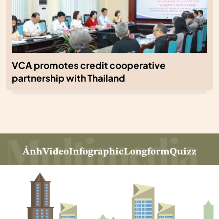
VCA promotes credit cooperative
partnership with Thailand
Ảnh
Video
Infographic
Longform
Quizz