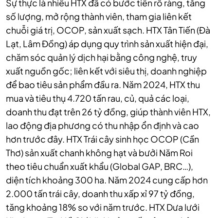
Sự thực là nhiều HTX đã có bước tiến rõ ràng, tăng
số lượng, mở rộng thành viên, tham gia liên kết
chuỗi giá trị, OCOP, sản xuất sạch.
HTX Tân Tiến (Đà
Lạt, Lâm Đồng) áp dụng quy trình sản xuất hiện đại,
chăm sóc quản lý dịch hại bằng công nghệ, truy
xuất nguồn gốc; liên kết với siêu thị, doanh nghiệp
để bao tiêu sản phẩm đầu ra. Năm 2024, HTX thu
mua và tiêu thụ 4.720 tấn rau, củ, quả các loại,
doanh thu đạt trên 26 tỷ đồng, giúp thành viên HTX,
lao động địa phương có thu nhập ổn định và cao
hơn trước đây.
HTX Trái cây sinh học OCOP (Cần
Thơ) sản xuất chanh không hạt và bưởi Năm Roi
theo tiêu chuẩn xuất khẩu (Global GAP, BRC…),
diện tích khoảng 300 ha. Năm 2024 cung cấp hơn
2.000 tấn trái cây, doanh thu xấp xỉ 97 tỷ đồng,
tăng khoảng 18% so với năm trước.
HTX Dưa lưới