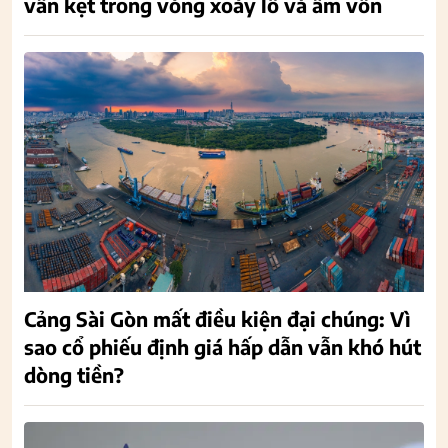
vẫn kẹt trong vòng xoáy lỗ và âm vốn
Cảng Sài Gòn mất điều kiện đại chúng: Vì
sao cổ phiếu định giá hấp dẫn vẫn khó hút
dòng tiền?