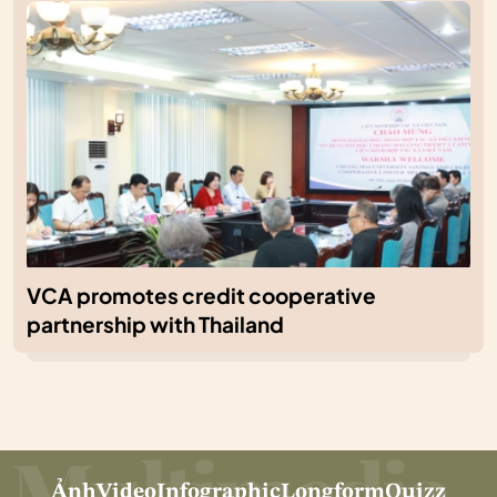
VCA promotes credit cooperative
partnership with Thailand
Ảnh
Video
Infographic
Longform
Quizz