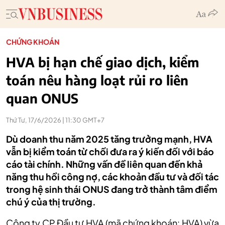
CHỨNG KHOÁN
HVA bị hạn chế giao dịch, kiểm
toán nêu hàng loạt rủi ro liên
quan ONUS
Thứ Tư, 17/6/2026 | 11:30 GMT+7
Dù doanh thu năm 2025 tăng trưởng mạnh, HVA
vẫn bị kiểm toán từ chối đưa ra ý kiến đối với báo
cáo tài chính. Những vấn đề liên quan đến khả
năng thu hồi công nợ, các khoản đầu tư và đối tác
trong hệ sinh thái ONUS đang trở thành tâm điểm
chú ý của thị trường.
Công ty CP Đầu tư HVA (mã chứng khoán: HVA) vừa