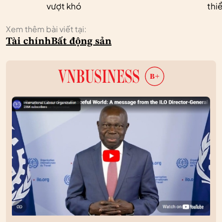
vượt khó
thi
Xem thêm bài viết tại:
Tài chính
Bất động sản