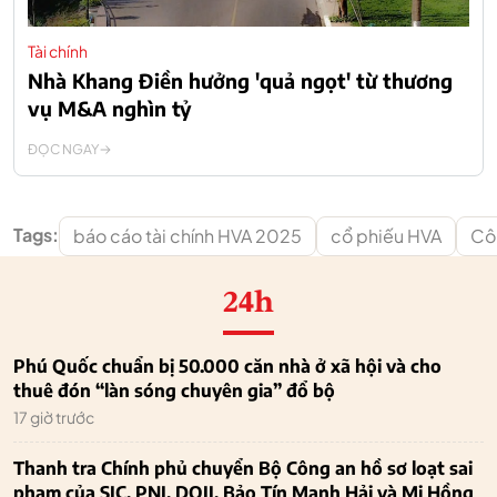
Tài chính
Nhà Khang Điền hưởng 'quả ngọt' từ thương
vụ M&A nghìn tỷ
ĐỌC NGAY
Tags:
báo cáo tài chính HVA 2025
cổ phiếu HVA
Cô
24h
Phú Quốc chuẩn bị 50.000 căn nhà ở xã hội và cho
thuê đón “làn sóng chuyên gia” đổ bộ
17 giờ trước
Thanh tra Chính phủ chuyển Bộ Công an hồ sơ loạt sai
phạm của SJC, PNJ, DOJI, Bảo Tín Mạnh Hải và Mi Hồng