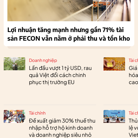
Lợi nhuận tăng mạnh nhưng gần 71% tài
sản FECON vẫn nằm ở phải thu và tồn kho
Doanh nghiệp
Tài c
Lần đầu vượt 1 tỷ USD, rau
Giá
quả Việt đổi cách chinh
hóa
phục thị trường EU
cao
Tài chính
Tài c
Đề xuất giảm 30% thuế thu
Thủ
nhập hỗ trợ hộ kinh doanh
lệ 
và doanh nghiệp siêu nhỏ
Vie