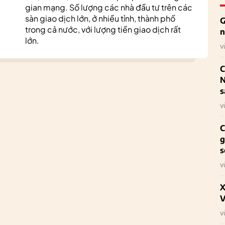
gian mạng. Số lượng các nhà đầu tư trên các
sàn giao dịch lớn, ở nhiều tỉnh, thành phố
G
trong cả nước, với lượng tiền giao dịch rất
n
lớn.
v
C
N
s
v
C
g
s
v
X
V
v