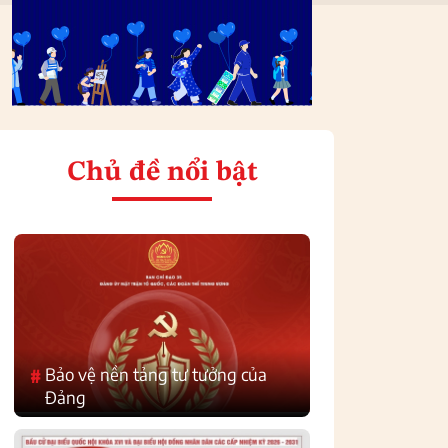
Chủ đề nổi bật
Bảo vệ nền tảng tư tưởng của
#
Đảng