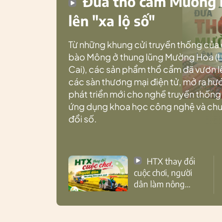
Đưa thổ cẩm Mường
lên "xa lộ số"
Từ những khung cửi truyền thống của
bào Mông ở thung lũng Mường Hoa (
Cai), các sản phẩm thổ cẩm đã vươn l
các sàn thương mại điện tử, mở ra h
phát triển mới cho nghề truyền thống
ứng dụng khoa học công nghệ và ch
đổi số.
HTX thay đổi
cuộc chơi, người
dân làm nông
theo cách mới