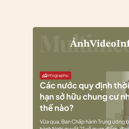
Ảnh
Video
In
Infographic
Các nước quy định thờ
hạn sở hữu chung cư n
thế nào?
Vừa qua, Ban Chấp hành Trung ương 
hành Nghị quyết 21 về quan điểm, địn