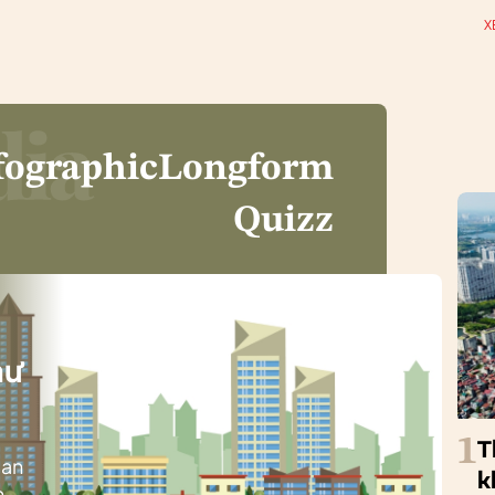
X
fographic
Longform
Quizz
i
hư
1
T
ban
k
h