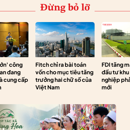
Đừng bỏ lỡ
lớn' công
Fitch chỉ ra bài toán
FDI tăng m
Lan đang
vốn cho mục tiêu tăng
đầu tư khu
hà cung cấp
trưởng hai chữ số của
nghiệp phải
m
Việt Nam
mới