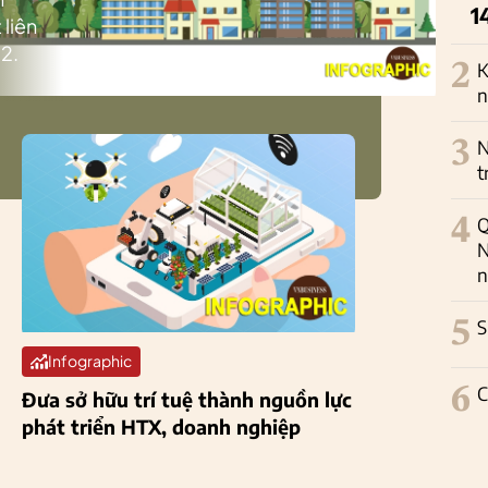
1
 liên
2.
2
K
n
3
N
t
4
Q
N
n
5
S
Infographic
6
C
Đưa sở hữu trí tuệ thành nguồn lực
phát triển HTX, doanh nghiệp