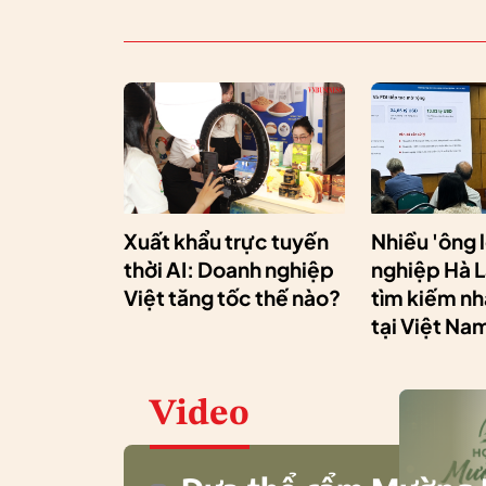
Xuất khẩu trực tuyến
Nhiều 'ông 
thời AI: Doanh nghiệp
nghiệp Hà 
Việt tăng tốc thế nào?
tìm kiếm n
tại Việt Na
Video