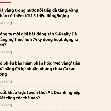
iá vàng trong nước nối tiếp đà tăng, vàng
hẫn có thêm tới 1,5 triệu đồng/lượng
ừa xong
ông ty môi giới bất động sản S-Realty Đà
ẵng nợ thuế hơn 74 tỷ đồng hoạt động ra
ao?
ừa xong
ổ phiếu bảo hiểm phân hóa: ‘Mỏ vàng’ tiền
ửi nâng đỡ lợi nhuận nhưng chưa đủ tạo
óng
ừa xong
uất khẩu trực tuyến thời AI: Doanh nghiệp
iệt tăng tốc thế nào?
ừa xong