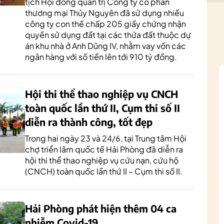
tịch Hội đồng quản trị Công ty cổ phần
thương mại Thủy Nguyên đã sử dụng nhiều
công ty con thế chấp 205 giấy chứng nhận
quyền sử dụng đất tại các thửa đất thuộc dự
án khu nhà ở Anh Dũng IV, nhằm vay vốn các
ngân hàng với số tiền lên tới 910 tỷ đồng.
Hội thi thể thao nghiệp vụ CNCH
toàn quốc lần thứ II, Cụm thi số II
diễn ra thành công, tốt đẹp
Trong hai ngày 23 và 24/6, tại Trung tâm Hội
chợ triển lãm quốc tế Hải Phòng đã diễn ra
hội thi thể thao nghiệp vụ cứu nạn, cứu hộ
(CNCH) toàn quốc lần thứ II – Cụm thi số II.
Hải Phòng phát hiện thêm 04 ca
nhiễm Covid-19