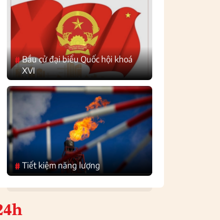
Bầu cử đại biểu Quốc hội khoá
#
XVI
Tiết kiệm năng lượng
#
24h