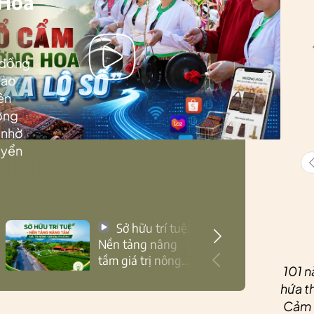
 Hoa
 đồng
Lào
ên
ướng
 nhờ
uyển
Sở hữu trí tuệ:
Nền tảng nâng
tầm giá trị nông
101 n
sản Thái Nguyên
hứa th
Cảm ơ