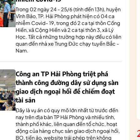
Trong 02 ngày 24 - 25/6 (tính đến 13h), huyện
Vĩnh Bảo, TP. Hải Phòng phát hiện có 04 ca
nhiễm Covid- 19, trong đó 2 ca tại thôn Cống
Hiền, xã Cộng Hiền và 2 ca tại thôn 3, xã Lý
Học. Tất cả những trường hợp này đều có liên
quan đến nhà xe Trung Đức chạy tuyến Bắc -
Nam.
Công an TP Hải Phòng triệt phá
thành công đường dây sử dụng sàn
giao dịch ngoại hối để chiếm đoạt
tài sản
Đây là vụ án có quy mô lớn nhất từ trước đến
nay trên địa bàn TP Hải Phòng và nhiều tỉnh,
thành phố khác, liên quan đến tổ chức, hoạt
động của hàng chục sàn giao dịch ngoại hối,
BO, tiền ảo, website trái phép trên không