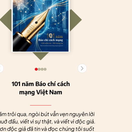
101 năm Báo chí cách
mạng Việt Nam
Tuyên Quang
HTX Nông
phát triển kinh tế
nghiệp hữu cơ
Nhân dịp 
tập thể, tạo động
Tiên Dương: Kh
Quý độc g
ăm trôi qua, ngòi bút vẫn vẹn nguyên lời
lực cho nông
nông nghiệp x
tác xã sức
uở đầu, viết vì sự thật, và viết vì độc giả.
nghiệp bền vững
tạo nên thương
dài và 
n độc giả đã tin và đọc chúng tôi suốt
hiệu