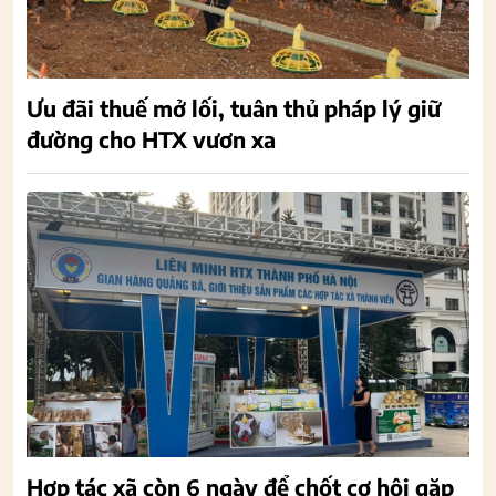
Ưu đãi thuế mở lối, tuân thủ pháp lý giữ
đường cho HTX vươn xa
Hợp tác xã còn 6 ngày để chốt cơ hội gặp