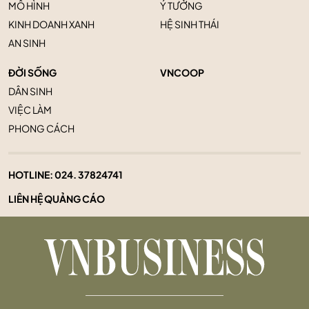
MÔ HÌNH
Ý TƯỞNG
KINH DOANH XANH
HỆ SINH THÁI
AN SINH
ĐỜI SỐNG
VNCOOP
DÂN SINH
VIỆC LÀM
PHONG CÁCH
HOTLINE:
024. 37824741
LIÊN HỆ QUẢNG CÁO