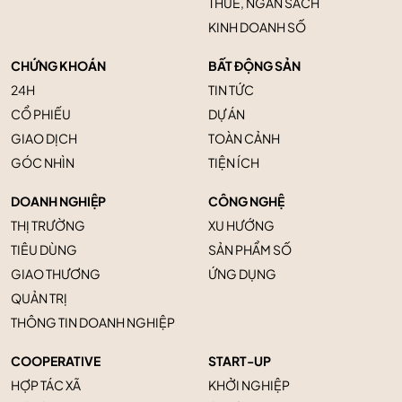
THUẾ, NGÂN SÁCH
KINH DOANH SỐ
CHỨNG KHOÁN
BẤT ĐỘNG SẢN
24H
TIN TỨC
CỔ PHIẾU
DỰ ÁN
GIAO DỊCH
TOÀN CẢNH
GÓC NHÌN
TIỆN ÍCH
DOANH NGHIỆP
CÔNG NGHỆ
THỊ TRƯỜNG
XU HƯỚNG
TIÊU DÙNG
SẢN PHẨM SỐ
GIAO THƯƠNG
ỨNG DỤNG
QUẢN TRỊ
THÔNG TIN DOANH NGHIỆP
COOPERATIVE
START-UP
HỢP TÁC XÃ
KHỞI NGHIỆP