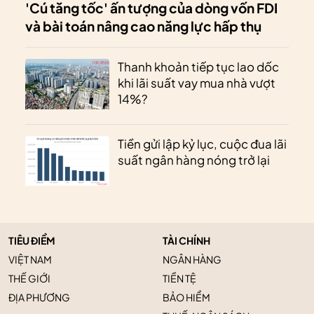
'Cú tăng tốc' ấn tượng của dòng vốn FDI
và bài toán nâng cao năng lực hấp thụ
Thanh khoản tiếp tục lao dốc
khi lãi suất vay mua nhà vượt
14%?
Tiền gửi lập kỷ lục, cuộc đua lãi
suất ngân hàng nóng trở lại
TIÊU ĐIỂM
TÀI CHÍNH
VIỆT NAM
NGÂN HÀNG
THẾ GIỚI
TIỀN TỆ
ĐỊA PHƯƠNG
BẢO HIỂM