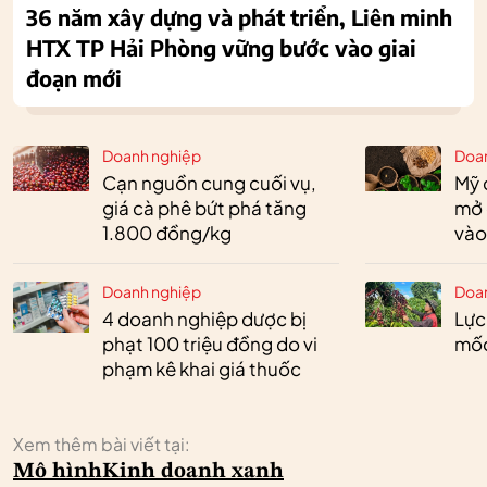
36 năm xây dựng và phát triển, Liên minh
HTX TP Hải Phòng vững bước vào giai
đoạn mới
Doanh nghiệp
Doa
Cạn nguồn cung cuối vụ,
Mỹ 
giá cà phê bứt phá tăng
mở 
1.800 đồng/kg
vào
Doanh nghiệp
Doa
4 doanh nghiệp dược bị
Lực
phạt 100 triệu đồng do vi
mốc
phạm kê khai giá thuốc
Xem thêm bài viết tại:
Mô hình
Kinh doanh xanh