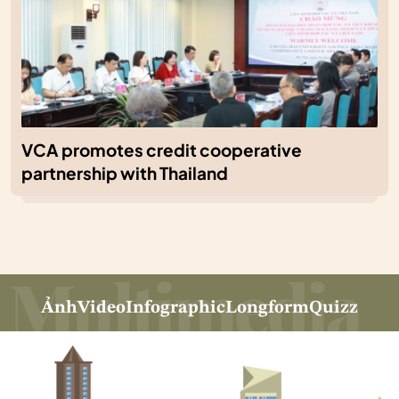
VCA promotes credit cooperative
partnership with Thailand
Ảnh
Video
Infographic
Longform
Quizz