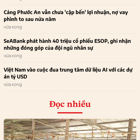
Cảng Phước An vẫn chưa 'cập bến' lợi nhuận, nợ vay
phình to sau nửa năm
vừa xong
SeABank phát hành 40 triệu cổ phiếu ESOP, ghi nhận
những đóng góp của đội ngũ nhân sự
vừa xong
Việt Nam vào cuộc đua trung tâm dữ liệu AI với các dự
án tỷ USD
vừa xong
Đọc nhiều