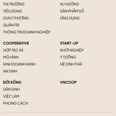
THỊ TRƯỜNG
XU HƯỚNG
TIÊU DÙNG
SẢN PHẨM SỐ
GIAO THƯƠNG
ỨNG DỤNG
QUẢN TRỊ
THÔNG TIN DOANH NGHIỆP
COOPERATIVE
START-UP
HỢP TÁC XÃ
KHỞI NGHIỆP
MÔ HÌNH
Ý TƯỞNG
KINH DOANH XANH
HỆ SINH THÁI
AN SINH
ĐỜI SỐNG
VNCOOP
DÂN SINH
VIỆC LÀM
PHONG CÁCH