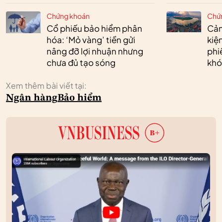
Chứng khoán
Chứ
Cổ phiếu bảo hiểm phân
Cản
hóa: ‘Mỏ vàng’ tiền gửi
kiệ
nâng đỡ lợi nhuận nhưng
phi
chưa đủ tạo sóng
khó
Xem thêm bài viết tại:
Ngân hàng
Bảo hiểm