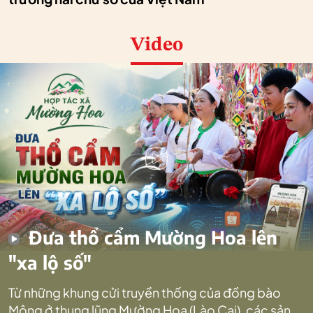
Video
Đưa thổ cẩm Mường Hoa lên
"xa lộ số"
Từ những khung cửi truyền thống của đồng bào
Mông ở thung lũng Mường Hoa (Lào Cai), các sản