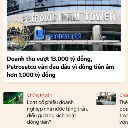
Doanh thu vượt 13.000 tỷ đồng,
Petrosetco vẫn đau đầu vì dòng tiền âm
hơn 1.000 tỷ đồng
Chứng khoán
Chứ
Loạt cổ phiếu doanh
Thé
nghiệp nhà nước tăng trần,
doa
điều gì đang kích hoạt
tro
dòng tiền?
vốn