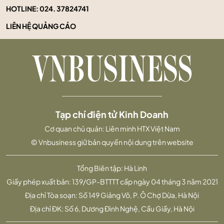
HOTLINE:
024. 37824741
LIÊN HỆ QUẢNG CÁO
Tạp chí điện tử Kinh Doanh
Cơ quan chủ quản: Liên minh HTX Việt Nam
© Vnbusiness giữ bản quyền nội dung trên website
Tổng Biên tập: Hà Linh
Giấy phép xuất bản: 139/GP-BTTTT cấp ngày 04 tháng 3 năm 2021
Địa chỉ Tòa soạn: Số 149 Giảng Võ, P. Ô Chợ Dừa, Hà Nội
Địa chỉ ĐK: Số 6, Dương Đình Nghệ, Cầu Giấy, Hà Nội