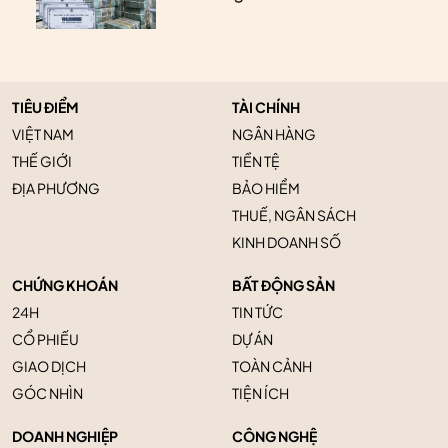
TIÊU ĐIỂM
TÀI CHÍNH
VIỆT NAM
NGÂN HÀNG
THẾ GIỚI
TIỀN TỆ
ĐỊA PHƯƠNG
BẢO HIỂM
THUẾ, NGÂN SÁCH
KINH DOANH SỐ
CHỨNG KHOÁN
BẤT ĐỘNG SẢN
24H
TIN TỨC
CỔ PHIẾU
DỰ ÁN
GIAO DỊCH
TOÀN CẢNH
GÓC NHÌN
TIỆN ÍCH
DOANH NGHIỆP
CÔNG NGHỆ