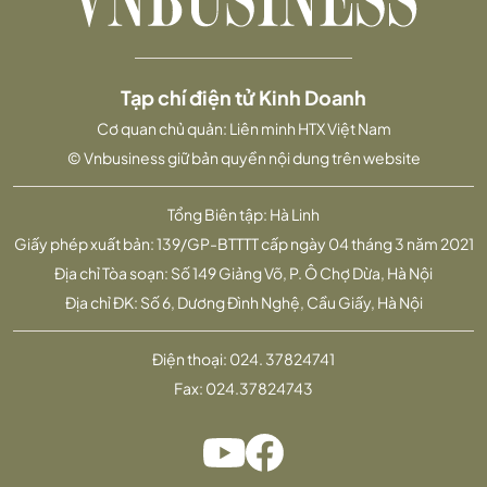
Tạp chí điện tử Kinh Doanh
Cơ quan chủ quản: Liên minh HTX Việt Nam
© Vnbusiness giữ bản quyền nội dung trên website
Tổng Biên tập: Hà Linh
Giấy phép xuất bản: 139/GP-BTTTT cấp ngày 04 tháng 3 năm 2021
Địa chỉ Tòa soạn: Số 149 Giảng Võ, P. Ô Chợ Dừa, Hà Nội
Địa chỉ ĐK: Số 6, Dương Đình Nghệ, Cầu Giấy, Hà Nội
Điện thoại:
024. 37824741
Fax:
024.37824743