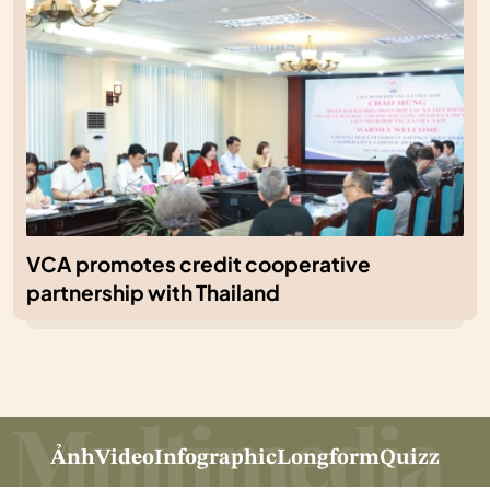
VCA promotes credit cooperative
partnership with Thailand
Ảnh
Video
Infographic
Longform
Quizz