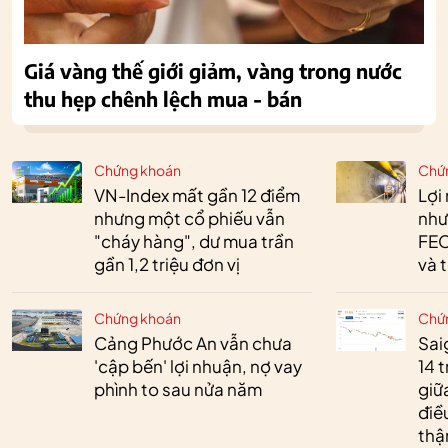
Giá vàng thế giới giảm, vàng trong nước
thu hẹp chênh lệch mua - bán
Chứng khoán
Chứ
VN-Index mất gần 12 điểm
Lợi
nhưng một cổ phiếu vẫn
như
"cháy hàng", dư mua trần
FEC
gần 1,2 triệu đơn vị
và 
Chứng khoán
Chứ
Cảng Phước An vẫn chưa
Sai
'cập bến' lợi nhuận, nợ vay
14 t
phình to sau nửa năm
giữ
điề
thậ