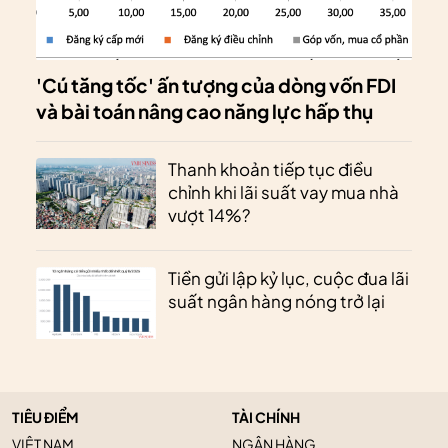
'Cú tăng tốc' ấn tượng của dòng vốn FDI
và bài toán nâng cao năng lực hấp thụ
Thanh khoản tiếp tục điều
chỉnh khi lãi suất vay mua nhà
vượt 14%?
Tiền gửi lập kỷ lục, cuộc đua lãi
suất ngân hàng nóng trở lại
TIÊU ĐIỂM
TÀI CHÍNH
VIỆT NAM
NGÂN HÀNG