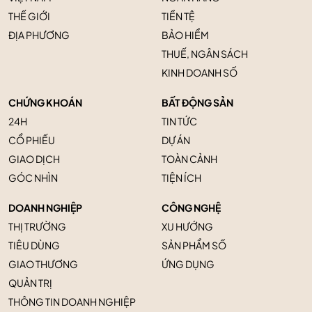
THẾ GIỚI
TIỀN TỆ
ĐỊA PHƯƠNG
BẢO HIỂM
THUẾ, NGÂN SÁCH
KINH DOANH SỐ
CHỨNG KHOÁN
BẤT ĐỘNG SẢN
24H
TIN TỨC
CỔ PHIẾU
DỰ ÁN
GIAO DỊCH
TOÀN CẢNH
GÓC NHÌN
TIỆN ÍCH
DOANH NGHIỆP
CÔNG NGHỆ
THỊ TRƯỜNG
XU HƯỚNG
TIÊU DÙNG
SẢN PHẨM SỐ
GIAO THƯƠNG
ỨNG DỤNG
QUẢN TRỊ
THÔNG TIN DOANH NGHIỆP