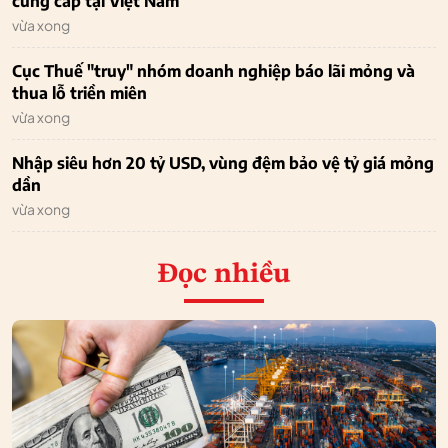
cung cấp tại Việt Nam
vừa xong
Cục Thuế "truy" nhóm doanh nghiệp báo lãi mỏng và
thua lỗ triền miên
vừa xong
Nhập siêu hơn 20 tỷ USD, vùng đệm bảo vệ tỷ giá mỏng
dần
vừa xong
Đọc nhiều