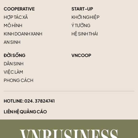
COOPERATIVE
START-UP
HỢP TÁC XÃ
KHỞI NGHIỆP
MÔ HÌNH
Ý TƯỞNG
KINH DOANH XANH
HỆ SINH THÁI
AN SINH
ĐỜI SỐNG
VNCOOP
DÂN SINH
VIỆC LÀM
PHONG CÁCH
HOTLINE:
024. 37824741
LIÊN HỆ QUẢNG CÁO