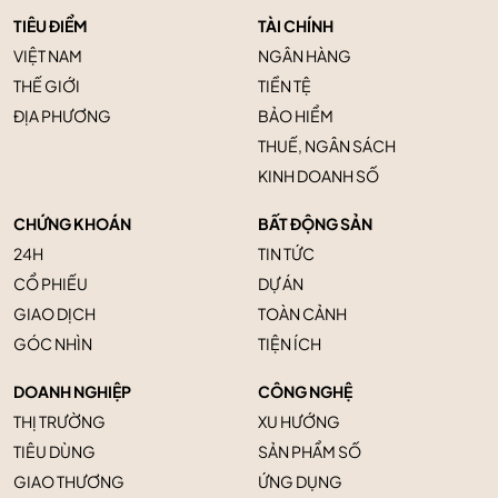
TIÊU ĐIỂM
TÀI CHÍNH
VIỆT NAM
NGÂN HÀNG
THẾ GIỚI
TIỀN TỆ
ĐỊA PHƯƠNG
BẢO HIỂM
THUẾ, NGÂN SÁCH
KINH DOANH SỐ
CHỨNG KHOÁN
BẤT ĐỘNG SẢN
24H
TIN TỨC
CỔ PHIẾU
DỰ ÁN
GIAO DỊCH
TOÀN CẢNH
GÓC NHÌN
TIỆN ÍCH
DOANH NGHIỆP
CÔNG NGHỆ
THỊ TRƯỜNG
XU HƯỚNG
TIÊU DÙNG
SẢN PHẨM SỐ
GIAO THƯƠNG
ỨNG DỤNG