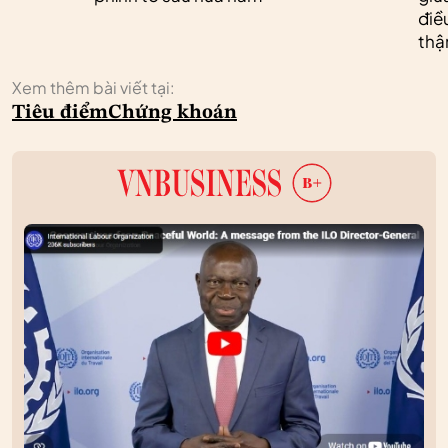
điề
thậ
Xem thêm bài viết tại:
Tiêu điểm
Chứng khoán