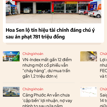
Hoa Sen lộ tín hiệu tài chính đáng chú ý
sau án phạt 781 triệu đồng
Chứng khoán
Chứ
VN-Index mất gần 12 điểm
Lợi
nhưng một cổ phiếu vẫn
như
"cháy hàng", dư mua trần
FEC
gần 1,2 triệu đơn vị
và 
Chứng khoán
Chứ
Cảng Phước An vẫn chưa
Sai
'cập bến' lợi nhuận, nợ vay
14 t
phình to sau nửa năm
giữ